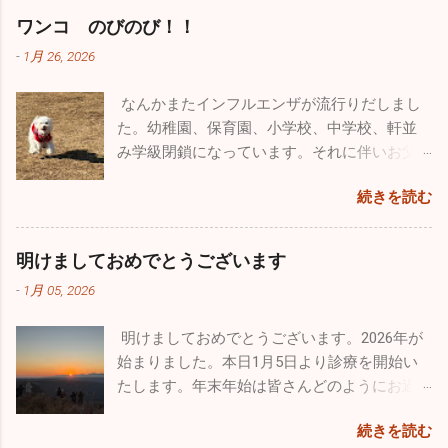
いるものもありました。残っているものは掲載しておきま
て色々な場所でカヤックをやろう」と約束
が、私物として持ち出すこともできないし、
なるかもしれませんね。 インフルエンザの患
がどんな人間になっていくかは親しだいだと
ワンコ のびのび！！
す。HP左上の３本線ハンバーグアイコンをクリック、アーカ
し、今後も続けようかと思っています。 忙し
もちろん貰うということも出来ないそうで
者さんの数は、先週に関して言えば１日10人
思っています。子供にたくさん愛情を注ぐこ
イブをクリックしていただくと残っていた一部過去のブログ
い毎日ですが、やっぱり外に出て気分転換す
-
1月 26, 2026
す。そんな中、唯一ヘルメットバイザーカバ
弱。11月に比べると激減しました。その代わ
と、子供の手本になるようなしっかりした生
が見ることができます。）
ると普段の疲れが吹っ飛びます。本当のこと
ーだけ...
り感染性胃腸炎がちらほらと出ています。年
活を自分も送ること、それを心掛ければ子供
を言うとかなり歳も取って、この忙しさで身
なんかまたインフルエンザが流行りだしまし
末年始は飲む、食べる機会が多いので十分気
は必ず立派に育つと信じています。 皆さんも
体は悲鳴をあげてるんです（笑）。家で寝て
た。幼稚園、保育園、小学校、中学校、軒並
を付けてください！ 今年も色々な出会いがあ
子供とは、褒めるにしろ怒るにしろ、 た～く
いたいな～なんて日もたくさんありますが、
み学級閉鎖になっています。それに伴いお父
りました。こうやって年齢を重ねていくごと
さん 接してあげてください。
あえて出かけることにしています。仕事も遊
さん、お母さん方、大人にも移ってしまって
に友人も増えてきます。今年最大の出会いは
続きを読む
びも全力でやらないとね♪♪ １２月に入って寒
います。どちらかと言うとお子さんのほうが
ブルーインパルスのパイロットの方と友人に
さも厳しく乾燥もひどいです。火の用心・風
罹患者は多い気がしますが、お子さんと暮ら
なれたこと。幼少時から飛行機ばかりを追い
邪用心！家では加湿器、そして手洗い・うが
していない大人の方も相当数罹患していま
かけていた自分としては、思いがけない素晴
明けましておめでとうございます
い。注意しましょうね！！
す。型はほとんどがＢ型です。どうぞ油断せ
らしい出会いでした。 12/14、沖縄の那覇で基
-
1月 05, 2026
ずにお気を付けになってください。 日本海側
地際があり今年最後のブルーインパルスの演
は大寒波・大雪で大変なことになっています
技飛行が催されました。その友人のパイロッ
明けましておめでとうございます。2026年が
が、太平洋側はずっと晴天です。寒さは厳し
トからお招きを頂き、本当にとんぼ返りです
始まりました。本日1月5日より診療を開始い
いですが元気な人にはうれしい天候です。自
が行ってきました。 那覇の基地祭は内地の基
たします。年末年始は皆さんどのようにお過
分もなぜだが風邪もひかずに健康状態を維持
地祭と違って激混みと言う感じはなかったで
ごしになられたでしょうか。自分は１週間の
できています。忙しい毎日は変わりはありま
す。普通に空港で旅客機を眺めているだけで
続きを読む
お休みを頂き心身ともにフレッシュ出来まし
せんが、休日は懲りずにお出かけです（笑）
満足なんですが、基地祭では普段見られない