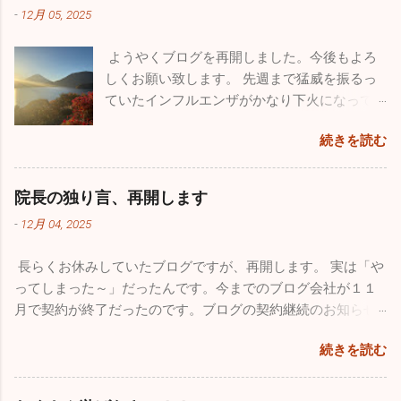
-
12月 05, 2025
の嘔吐、下痢、腹痛の方が来院されました。
来週からは当院を含めほとんどの医療機関が
ようやくブログを再開しました。今後もよろ
休みなので、体調管理をしっかりやってくだ
しくお願い致します。 先週まで猛威を振るっ
さい。 今年も良いこと悪いこと色々ありまし
ていたインフルエンザがかなり下火になって
た。一番がっかりしたことはなんと言っても
きました。先週近所の保育園２件、定期健康
10数年続けていたこのブログが消えてしまっ
続きを読む
診断を行ってきましたが、なんと欠席者ゼ
たことです。自分のミスなので仕方はありま
ロ！5～60人在籍しているの一人も休んでいま
せんが、大事な大事な財産がなくなってしま
せんでした。地域によってかなり差がありま
い、物凄く落ち込みました。仕事の忙しさを
院長の独り言、再開します
だ学級閉鎖を行っている学校もあるようです
理由にしたくはありませんが、私的な事務仕
-
12月 04, 2025
が、確実に収束に向かっています。このまま
事に関しては非常におろそかになってしまっ
穏やかな年末年始を迎えたいですね。 さてブ
た１年だったと思います。12月からは心機一
長らくお休みしていたブログですが、再開します。 実は「や
ログの新たな立ち上げ準備のため１１月は１
転、またこのブログをしっかりした素晴らし
ってしまった～」だったんです。今までのブログ会社が１１
回も投稿していませんでしたが、１１月も
いものに築き上げて行きたいと思っていま
月で契約が終了だったのです。ブログの契約継続のお知らせ
色々ありました。仲良しのあの人（！？）と
す。 一番うれしかったことはこれ！！ 小学校
が来ていたようなんですが全く気付かず、いきなりブログが
ちょっとお出かけしてきました。 みつざわ耳
の頃から憧れていたブルーインパルス。ブル
続きを読む
書けなくなってしまいました。多くの人たちの力も借りて
鼻科の長先生と紅葉カヤックツアーに出かけ
ーインパルスの現役パイロットと友人になれ
色々対処したのですが、時すでに遅く今までのブログがすべ
ました。 休診日の水曜日、早朝に横浜を出
たことが今年最高にうれしかったことです。
て消えてしまいました。１７年間の自分の軌跡は一瞬で吹っ
発。富士五湖の本栖湖に赴きました。紅葉の