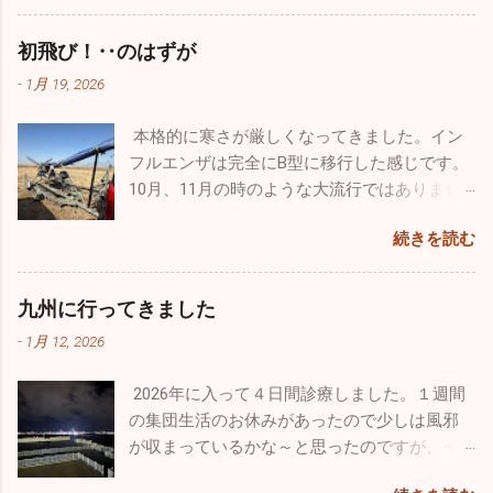
た。 昨年末はインフルエンザ、感染性胃腸炎
今回はワンコのためのお出かけをしてきまし
飛行機が間近で見ることができるので最高に
等が猛威を振るっていましたが新年はどうな
た。平日は朝早く出勤し帰りもかなり遅くな
初飛び！‥のはずが
幸せです。 那覇基地は官民両方が使用するた
っていることか。１週間でしたが集団生活も
るので、なかなかしっかりとしたお散歩が行
め、旅客機の離着陸が分単位であります。通
-
1月 19, 2026
お休みだったので、風邪の流行は若干なりと
けていません。自分の家のワンコ達もストレ
常のブルーインパルスの曲技飛行時間は４０
も治まっていると予想していますが、診療を
スが溜まっていると思うので、ドッグランで
分ほどなんですが、ここ那覇基地では通常の
本格的に寒さが厳しくなってきました。イン
開始し数日経過しないと状況は分かりませ
思いっきり走ってもらいたくて出かけてきま
半分以下しか飛行時間が取れないようです。
フルエンザは完全にB型に移行した感じです。
ん。診療所も穏やかな始まりを迎えたいもの
した。 ここのドッグランはとても広くてたく
わずか１５～２０分の短い時間でしたが、友
10月、11月の時のような大流行ではありませ
です。 楽しかった年末年始は終了。これから
さんのワンコ達が来ていました。大型犬、中
人の素晴らしい曲技飛行をわくわくしながら
んが、確実にインフルエンザB型の患者さんが
はまた頑張って診療をしていきます。2026年
型犬、小型犬とエリアが分かれており、うち
見学しました。 他にも様々な飛行機がたくさ
続きを読む
増えています。そして相変わらず猛威を振る
は皆さんにとって良い年でありますように！
のチビッ子たちは安心して走り廻っていまし
ん展示さてれていましたし、多くのグッズ販
っているのが感染性胃腸炎。毎日20～30人の
本年もどうぞよろしくお願い致します！！
た。 若さって凄いですね。１歳のホワイトの
売、イベントが催されていました。飛行機見
患者さんが来ます。どの疾患にしても予防は
九州に行ってきました
「リリィ」は疲れ知らず！常に全力疾走。他
学以外でも色々楽しむことができるよう工夫
「手洗い」「うがい」「規則正しい生活」で
のワンコたちと激しいい鬼ごっこをしていま
がされていました。自分的に特に目を引いた
-
1月 12, 2026
す。十分気を付けてください。 自分の趣味の
した。１４歳の大先輩「ルー」はとにかくノ
のは政府専用機。こんなに近くで見たのは初
一つ、ウルトラライトプレーンですが、新年
ンビリ、ゆったり。時々走りますが自分のペ
めてでクルーの方とかなり長時間お話をしま
2026年に入って４日間診療しました。１週間
初飛びのため茨城県の利根川河川敷に行って
ースで日向ぼっこですかね♪♪ そして昨年心臓
した。公にできない事はたくさんあると思い
の集団生活のお休みがあったので少しは風邪
きました。
の大手術をした４歳のシルバーの「ラヴ
ますが、内部のことをかなり詳しく聞くこと
が収まっているかな～と思ったのですが、イ
ィ」。手術前の元気を取り戻してホワイトの
ができました。 非日常に触れるという事はめ
ンフルエンザ・感染性胃腸炎は相変わらず流
忙しくて長
リリィに勝るとも劣らない走りっぷり。本当