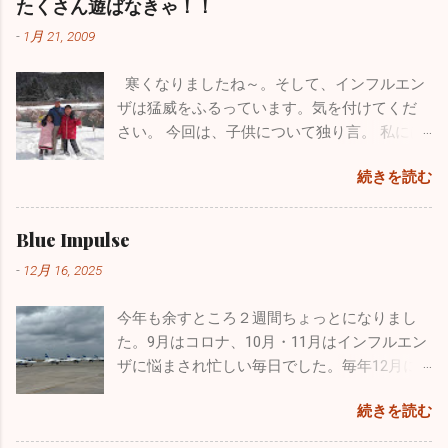
たくさん遊ばなきゃ！！
飛行機が大好きで小さい時から父に連れられ
飛んでしまいました。物凄い財産をなくした気分で落ち込み
見頃で本栖湖へ行く道中も鮮やかな紅葉に気
て多くの航空祭に行っていました。写真集や
-
1月 21, 2009
ました。HPを管理している会社の方も、何とか復活できない
分が高揚しました。お互いインフレーターカ
本を買い集め、プラモデルもたくさん作りま
ものかと一生懸命解決策を探してもらいましたが、残念なが
ヤック（空気を入れて膨らませる超初心者用
した。実はパイロットになりたくて、航空大
寒くなりましたね～。そして、インフルエン
らダメでした。 ここで止まっても何も良いことがないのでス
のカヤック）を持っていて「さあ始めよう」
学・防衛大学の受験を考えていました。残念
ザは猛威をふるっています。気を付けてくだ
パッとあきらめて、１からまた心機一転、素晴らしいブログ
と準備に入ったら自分が大ポカ。専用の空気
ながら受験当時の視力は0.8、その頃はほとん
さい。 今回は、子供について独り言。 私には
になるよう頑張ります。大した情報を挙げることはできませ
入れを忘れてしまいました。自分のカヤック
ど治っていましたが気管支喘息の持病もあり
小学校３年生の息子と１年生の娘がいます。
んが、お暇なときにまたご覧になってください。 12/4の夜に
は出せなくなってしまい、長先生のカヤック
ました。パイロットの道は断腸の思いで諦め
続きを読む
わがままで、憎たらしくもなってきました
このブログを書いていますが、インフルエンザが嘘のように
にタンデムで乗ることになりました。 おっさ
ました。空を飛ぶ憧れは捨てきれず、今はウ
が、とってもかわいい子供たちです。 休日は
収束し始めました。もちろんまだまだ罹患されている方はい
ん二人で誰もいない本栖湖をノンビリ。天気
ルトラライトプレーンで空を飛んでいます
疲れていて寝坊したいのですが、子供たちは
ますが、１週間前の半分以下になっています。その代わり嘔
Blue Impulse
も良く富士山も近くにバッチリ見えます。気
が、ブルーのパイロットは憧れ中の憧れ。先
父親の疲れなど全く知ったこっちゃありませ
吐・下痢・腹痛の感染性胃腸炎が一気に増加しています。皆
温は２℃でしたが一生懸命オールを動かしてい
日松島から家族全員で自分の家に泊まりに来
-
12月 16, 2025
ん。毎週、朝から引きづり回されています。
さん気を付けてくださいね。 年末年始は毎年インフルエンザ
るとあっという間に暖かくなり、汗だくにな
てくれましたが、その際に実際使用していた
でも、子供がパパ、パパと寄ってくるのはも
の流行であたふたしますが、今年は意外と落ち着いた穏やか
りました。湖は透けて青く、周辺はピークを
本物のヘルメットバイザーカバーをプレゼン
今年も余すところ２週間ちょっとになりまし
う数年でしょうね。うっとうしいと思うこと
な正月を迎えられるかもしれません。2025年もあとわずかで
迎えた黄色や赤に彩られた素晴らしい紅葉。
トしてくれました。 自衛隊員は現役の時に支
た。9月はコロナ、10月・11月はインフルエン
もあるのですが、今遊んであげなきゃ後悔す
すが引き続き体調管理をしっかりやってください。 ブログの
最高でした！ ２時間近くカヤックで遊び、お
給されたものはすべて返却しなくてはいけな
ザに悩まされ忙しい毎日でした。毎年12月に
るんだろうなと思い、できる限り遊んでいま
形式が変わったのでしばらく見づらいかもしれませんが、自
昼に山梨名物の「ほうとう」を食べて横浜に
いことになっています。パイロットの場合、
入るこの時期からインフルエンザの流行が始
す。同じような経験をしているお父さん、お
分も頑張って「院長の独り言」続けていこうと思います。ど
帰りました。 あまりにも楽しかったので長先
続きを読む
ヘルメット・フライトスーツ・Gスーツ・ブー
まり年末年始はてんやわんやになるのです
母さんはかなりいることでしょう。毎日大変
うぞよろしくお願い致します。 （一部過去のブログが残って
生とは「三ッ沢カヤッククラブでも立ち上げ
ツ・手袋、すべて自分しか使わないものです
が、今年はひょっとしたら穏やかな年末年始
な苦労をされているかもしれませんが、子供