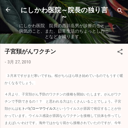
スキップしてメイン コンテンツに移動
にしかわ医院～院長の独り言
～
にしかわ医院 院長の西川岳男が診療のこと、
病気のこと、また、日常生活のちょっとしたこ
となどを綴ります。
子宮頚がんワクチン
-
3月 27, 2010
３月末ですがまだ寒いですね。桜がちらほら咲き始めているのでもうすぐ暖
かくなるでしょう。
４月より、子宮頚がん予防のワクチンの接種を開始いたします。がんがワク
チンで予防できるの！？ と思われる方はたくさんいることでしょう。子宮
頚がんは
ヒトパピローマウイルス
というウイルスが原因で発症することが分
かっています。ウイルス感染が原因ならワクチンを接種して抗体を作ってし
まえばいいわけです。海外ではかなり前から接種されていたのですが、今年