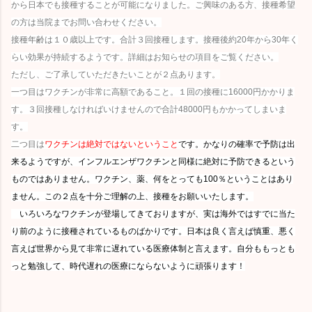
から日本でも接種することが可能になりました。ご興味のある方、接種希望
の方は当院までお問い合わせください。
接種年齢は１０歳以上です。合計３回接種します。接種後約20年から30年く
らい効果が持続するようです。詳細はお知らせの項目をご覧ください。
ただし、ご了承していただきたいことが２点あります。
一つ目はワクチンが非常に高額であること。１回の接種に16000円かかりま
す。３回接種しなければいけませんので合計48000円もかかってしまいま
す。
二つ目は
ワクチンは絶対ではないということ
です。かなりの確率で予防は出
来るようですが、インフルエンザワクチンと同様に絶対に予防できるという
ものではありません。ワクチン、薬、何をとっても100％ということはあり
ません。この２点を十分ご理解の上、接種をお願いいたします。
いろいろなワクチンが登場してきておりますが、実は海外ではすでに当た
り前のように接種されているものばかりです。日本は良く言えば慎重、悪く
言えば世界から見て非常に遅れている医療体制と言えます。自分ももっとも
っと勉強して、時代遅れの医療にならないように頑張ります！