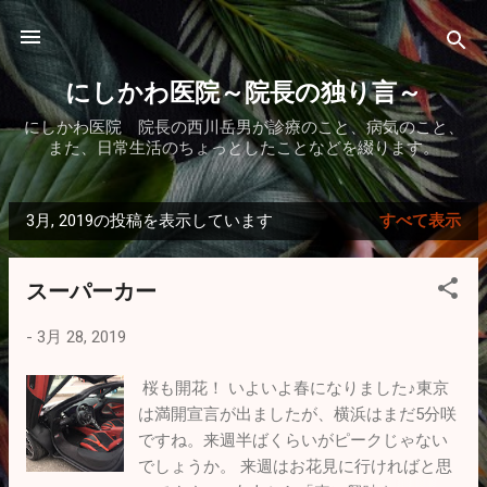
スキップしてメイン コンテンツに移動
にしかわ医院～院長の独り言～
にしかわ医院 院長の西川岳男が診療のこと、病気のこと、
また、日常生活のちょっとしたことなどを綴ります。
3月, 2019の投稿を表示しています
すべて表示
投
稿
スーパーカー
-
3月 28, 2019
桜も開花！ いよいよ春になりました♪東京
は満開宣言が出ましたが、横浜はまだ5分咲
ですね。来週半ばくらいがピークじゃない
でしょうか。 来週はお花見に行ければと思