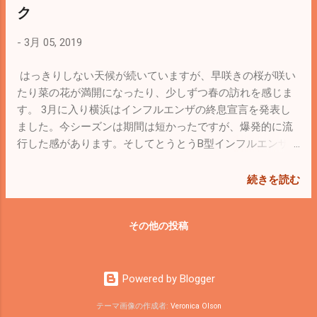
つまり買い物が出来るお店や飲食の出来る
ク
ン！！やばいっす！ 凄まじい咆哮をとどろ
お店はなく、あるのはマリーナだけなの
かせ、体験したことのない加速（飛行機の
で、おそらくお客さんは少なく閑散として
-
3月 05, 2019
離陸？ドドンパ？ これくらいしか思い当
いるんだろうなと思って出かけました。 と
たらないのですが）。なるほどこれがスー
ころがとんでもない！マリーナは船を見学
はっきりしない天候が続いていますが、早咲きの桜が咲い
パーカーなんだと感嘆とともにため息が出
するために沢山の人で溢れかえってていま
たり菜の花が満開になったり、少しずつ春の訪れを感じま
ました。 試乗を終え興奮状態で会場に戻
した。 中古艇から新艇、小型艇から超大
す。 3月に入り横浜はインフルエンザの終息宣言を発表し
ってきたら、早速「ご購入は如何でしょう
型艇まで様々な船が展示されていました。5
ました。今シーズンは期間は短かったですが、爆発的に流
か」と。 「おいくらなんですか」 「諸費用
億円！！なんて船も展示されていました
行した感があります。そしてとうとうB型インフルエンザが
込みで5000万くらいですかね」
が、そこにあると言うことは買う人がいる
1件も出ませんでした。にしかわ医院開業以来初めてでし
「・・・・・」 一気に興奮が冷めて現実
んでしょうね。ビックリです。自分も興味
た。昨今言われている異常気象のようになんかの変化なん
に。 夢の中にある憧れの車だからスーパー
続きを読む
本位で来ただけなので、来場した人の全て
ですかね。 そして花粉症はまさにピークを迎えていま
カー。 これからもランボルギーニ、マクラ
が購入を考えているわけではないと思いま
す。昨年より飛散量が多いと言われていますので、花粉症
ーレン、フェラーリ（今回はなかったけ
その他の投稿
すが、船に興味がある方がこんなに沢山い
のある方はしっかり内服薬を服用し続けてください。予報
ど）、夢の中の車でいいです（笑） 風邪
るんだと驚かされました。 かっこいいなー
では4月中旬までは飛散するでしょうのこと。うんざりだけ
はめっきり落ち着いてきました。花粉症も
と思いますが、船を持っている友人がいる
ど終わるまで残り約1ヶ月ほど。こればっかりは時間が経過
もうすぐ終わるでしょう。 新元号も発表間
ので、暫くはその友人に甘えて乗せてもら
Powered by Blogger
するのを待つだけですね。それでも3月末には待望の桜が咲
近ですが、どんな元号になるんでしょう
うつもりです（笑） 来週にもソメイヨシ
きます。年に1回、わずか1週間の楽しみですので、忙しい
ね。色々な意味で平成最後の春を楽しみま
テーマ画像の作成者:
Veronica Olson
ノの開花が予想されているようですね。い
かもしれませんが今年もどんな形にしろ花見は行きたいと
しょう！