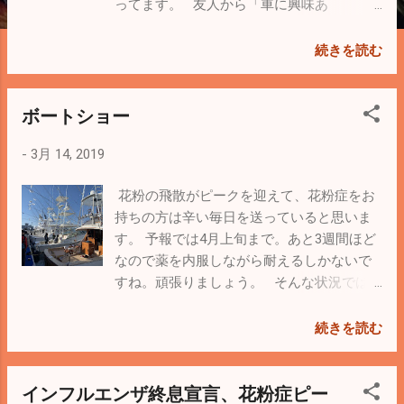
ってます。 友人から「車に興味あ
る！？ スーパーカーに試乗出来るよ。」
という悪魔のお誘いが！ 先週末 東京の夢
続きを読む
の島マリーナで行なわれたイベントに行っ
てきました。 マリーナに着くと沢山のクル
ボートショー
ーザーが停泊しているのは当たり前。桟橋
前にカラフルな平べったいゴキブリみたい
-
3月 14, 2019
な車がズラリと並んでいる！ランボルギー
ニ、マクラーレン、アストンマーチン。テ
花粉の飛散がピークを迎えて、花粉症をお
ンション上がりまくりです（笑） こんな
持ちの方は辛い毎日を送っていると思いま
車の運転、出来るのかと心配していました
す。 予報では4月上旬まで。あと3週間ほど
が、係の方が「是非試乗を」と言うのでサ
なので薬を内服しながら耐えるしかないで
インをして試乗しちゃいました！ 恐る恐る
すね。頑張りましょう。 そんな状況では
発進。車高が低いので道路の段差は特に注
ありましたが、先週末横浜ベイサイドマリ
意。あれっ意外と乗り心地がいいぞ。 同乗
ーナにて行なわれたボートショーを見学し
続きを読む
している係の人が「もっと踏まないとこの
てきました。 現在、横浜ベイサイドマリー
車の良さが分からないので、もうちょっと
ナに併設されていたアウトレットモールは
行っちゃってください」とのこと。 右足に
インフルエンザ終息宣言、花粉症ピー
全面改装中で2020年オープンの予定です。
力を入れると本当に一瞬でドッカ～～