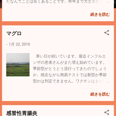
たなんてことは良くあることです。昨年まで大丈夫だった
からと言って安心しないで下さい。なんか鼻水が、なんか
目がしょぼしょぼなんて方は早めの受診を。症状がひどく
続きを読む
なってから薬を飲み始めても非常に効果が薄いですよ。 に
しかわ医院でも花粉症の薬はもちろん処方しております
マグロ
が、三ツ沢クリニックプラザには三ツ沢眼科、みつざわ耳
鼻咽喉科もあります。どちらのクリニックの先生も非常に
-
1月 22, 2010
優秀で親切な先生です。症状のひどいときは是非ご相談し
てみたらいかがでしょうか。 風邪もまだまだ流行っていま
寒い日が続いています。最近インフルエ
すので、お気をつけてください。
ンザの患者さんがまた増え始めています。
季節型がとうとう流行ってきたのでしょう
か。残念ながら簡易テストでは新型か季節
型かは判定できません。ワクチンはまだ若
干残っています。ご希望の方はお早めにお
申し出ください。 新年に入ってから天気
続きを読む
のほうは絶好調！先日、ドライブがてら三
浦半島の先っぽ、城ケ島まで行ってきまし
感冒性胃腸炎
た。 横浜から1時間ちょっとですが、のん