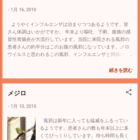
びりとした非常にのどかな風景が広がって
-
1月 16, 2010
いました。静か、本当に静か。風の音しか
していません。気分よかったー！ お昼ごは
ようやくインフルエンザは治まりつつあるようです。皆
んを食べようと思い、三崎港に寄りまし
さん体調はいかがですか。 年末より嘔吐、下痢、腹痛の感
た。おいしいマグロ丼食べた後、港をぶら
冒性胃腸炎が大流行しています。当院に来院される風邪の
ぶらしているとマグロを水揚げしている船
患者さんの約半分はこのお腹の風邪になっています。ノロ
を発見。 テレビで見るようなでっかいマグ
ウイルスと思われるこの風邪、インフルエンザと同様に潜
ロではなく、１ｍくらいの小ぶりなマグロ
伏期間が短く、非常に感染力が強いためにあっと言う間に
でした。船の中からものすごい数のマグロ
拡がってしまったようです。。予防はやはり手洗い、うが
続きを読む
が網で引き揚げられ、海に浮かべられた生
うくらいしかありません。ほとんどの場合、2～3日で軽快
け簀に次々に入れられていました。三崎の
してしまいますのであまり心配することはないのですが、
マグロは冷凍ではなく、食べる直前に生け
メジロ
高熱を伴い症状が激烈になる事がありますので十分にお気
簀から出されるようです。新鮮でおいしい
をつけ下さい。 これから季節型のインフルエンザも流行っ
はずです。ちょくちょくは来ることはでき
-
1月 10, 2010
て来ることが予想されますし、花粉症の時期にも入ってき
ませんが、おいしいマグロを食べたいなら
ます。体調をしっかりと管理しましょう！
三崎ですね。 みなさん、お気に入りの場
風邪は新年に入っても猛威をふるってい
所、お勧めの場所って必ず1つか2つはあり
るようです。患者さんの数も年末以上に多
ますよね。今度、そっと教えてください。
くてびっくりしています。待ち時間も長く