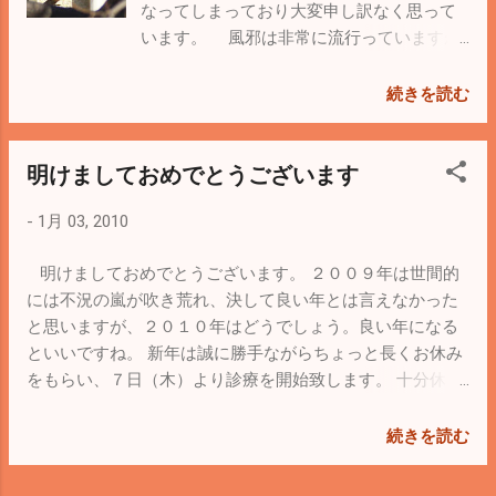
なってしまっており大変申し訳なく思って
います。 風邪は非常に流行っていますが
お天気は年始から絶好調！！見事な冬晴れ
が続いていますね。 先日、子供が「ウグイ
続きを読む
スがいる」と私を呼びに来たので急いで庭
に出てみると、まさにウグイス色のきれい
明けましておめでとうございます
な小鳥が２羽小枝に止まっていました。し
かしよく見るとウグイスではなくメジロで
-
1月 03, 2010
した。 家内の父がカメラで撮影してくれま
した。肉眼では確認できませんでしたが、
明けましておめでとうございます。 ２００９年は世間的
写真で見ると目の周りが白く縁どられてい
には不況の嵐が吹き荒れ、決して良い年とは言えなかった
てメジロであることがはっきり分かりま
と思いますが、２０１０年はどうでしょう。良い年になる
す。普段忙しいとこんな小さな小鳥に目が
といいですね。 新年は誠に勝手ながらちょっと長くお休み
いくことはほとんどありませんが、何気な
をもらい、７日（木）より診療を開始致します。 十分休養
いこの様な光景がとっても晴れ晴れとした
をしてフル充電、パワーアップして診療に臨むつもりで
気持ちにさせてくれるんです。身近にこん
す。１週間休むと風邪の状況等が全く分りませんが、流行
続きを読む
な美しい鳥がいるなんて。子供と一緒にし
していないことを願うばかりです。 充実した１年が過ごせ
ばらくメジロに見入っていました。 ウグ
るよう張り切っていきたいと思います。 今年もよろしくお
イスが現れる季節になれば、風邪もきっと