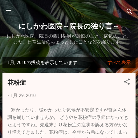
スキップしてメイン コンテンツに移動
にしかわ医院～院長の独り言～
にしかわ医院 院長の西川岳男が診療のこと、病気のこと、
また、日常生活のちょっとしたことなどを綴ります。
1月, 2010の投稿を表示しています
すべて表示
投
稿
花粉症
-
1月 29, 2010
寒かったり、暖かかったり気候が不安定ですが皆さん体
調を崩していませんか。 どうやら花粉症の季節になってき
たようですね。先週末より花粉症の症状を訴える方がかな
り増えてきました。花粉症は、今年から急になってしまっ