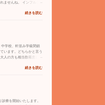
れませんね。 インフルエ
激減しました。その代わり
続きを読む
いので十分気を付けてくださ
に友人も増えてきます。今
。幼少時から飛行機ばかりを
14、沖縄の那覇で基地際が
パイロットからお招きを頂
祭と違って激混みと言う感
、中学校、軒並み学級閉鎖
が、基地祭では普段見られな
っています。どちらかと言う
両方が使用するため、旅客
い大人の方も相当数罹患して
は４０分ほどなんですが、こ
ださい。 日本海側は大寒
１５～２０分の短い時間でし
続きを読む
さは厳しいですが元気な人に
も様々な飛行機がたくさん
ています。忙しい毎日は変わ
た。飛行機見学以外でも色々
めのお出かけをしてきまし
のは政府専用機。こんなに近
したお散歩が行けていませ
きない事はたくさんあると思
ンで思いっきり走ってもらい
れるという事はめちゃくち
ンコ達が来ていました。大
きたので本当に至福のひと時
より診療を開始いたします。
心して走り廻っていました。
塞ぎがちになるので、こうい