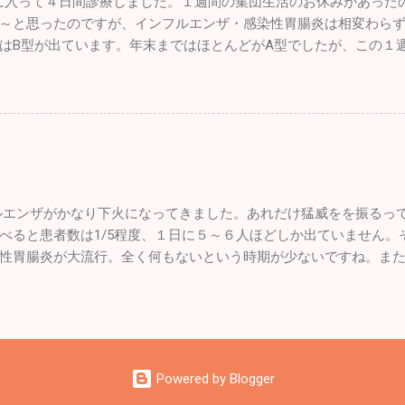
年に入って４日間診療しました。１週間の集団生活のお休みがあった
んでしたが、すでに刺さっていたんでしょうね。無風快晴で絶好
～と思ったのですが、インフルエンザ・感染性胃腸炎は相変わら
ンジンの状態を確認するにとどめ初飛行は諦めました。 自分の機
はB型が出ています。年末まではほとんどがA型でしたが、この１
真の如くネイキッド状態。飛んでいる時の風圧は凄いのですが、
名ほど出たのでやはり油断はできませんね。引き続き手洗い・う
落ちいいんですよね～。来月には新しい風防も装着されパンク修
けてください。 皆さんは年末年始はどのように過ごされましたか
です。 他の仲間は初飛びを楽しんでいました。自分もどうしても
を頂いたのでワンコ達と九州旅行をしていました。 12/26診療終
後席に乗せてもらい真冬の空の散歩をしました。いつも思うので
九州の門司に向かいました。24時間の船旅でしたが、なんか楽し
ると「楽チン」と思われがちなんですが、なんとなく不安で怖い
ストラン・カフェ・売店はもちろん、ジム・ゲームセンター・カ
分よりもはるかに飛行時間が長いベテランパイロットなんですが
りビックリしました。もちろん何日間も旅をする豪華客船ではな
んです。2月の2026年の自らの初操縦が待ち遠しいです！ 先週末
したことがなかったので面白かったです。 新門司港からは車で九
きました。自分は花粉症がないので何とも言えませんが、敏感な
エンザがかなり下火になってきました。あれだけ猛威をを振るっ
蘇山、鹿児島の桜島。めちゃくちゃ車で走りましたが、景色が綺
のブログにも書きましたが花粉症は症状がひどくなってから内服
べると患者数は1/5程度、１日に５～６人ほどしか出ていません。
イブでした。ちょこちょこ観光地を廻りながら年末年始を楽しみま
た効果が出ません。早めに来院していただ...
性胃腸炎が大流行。全く何もないという時期が少ないですね。また
観峰」と言うところで初日の出を見ました。たまたま九州に来て
と１ヶ月程ずれてインフルエンザB型が流行ります。気を付けまし
勢でワイワイしながら年越しをしました。「大観峰」は初日の出
た。大島の漁師さんたちです。漁師さんのイメージって勝手に思
物客でした。 実はここでちょっとしたハプニングがあったんです
しい、職人気質でちょっと怖いかなって感じでした。大島で友人
いカメラと三脚を持った気合のはいっている人がいたんです。極
くなし。スマートな感じでチョーイケメン。とても穏やかで紳士
なんとか良い画像を撮ってもらいたいと思い「自分の前のほうが
そんな漁師さんに誘われて大島に行ってきました。 ここは東京都
うから来ていいですよ～」と声を掛けたら「申し訳ありませ～ん
Powered by Blogger
がいっぱい。竹芝桟橋から高速船でわずか１時間ちょっと。なん
ァインダーを真剣に覗き込み初日の出の瞬間を狙っていました。 