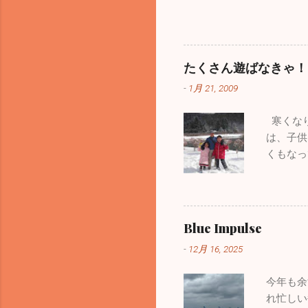
て消えてしまいました。１
周辺はピ
ました。HPを管理してい
び、お昼
がらダメでした。 ここで
は「三ッ
ログになるよう頑張ります
かと思っ
たくさん遊ばなきゃ！
の夜にこのブログを書いて
す。本当
-
1月 21, 2009
方はいますが、１週間前の
ていたい
す。皆さん気を付けてくだ
やらない
寒くなり
た穏やかな正月を迎えられ
器、そし
は、子供
い。 ブログの形式が変わ
くもなっ
と思います。どうぞよろし
供たちは
掲載しておきます。HP左
も、子供
一部過去のブログが見るこ
が、今遊
いるお父
Blue Impulse
子供がど
-
12月 16, 2025
の手本に
じていま
今年も余
れ忙しい