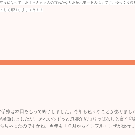
年度になって、お子さんも大人の方もかなりお疲れモードのはずです。ゆっくり寝
ュして頑張りましょう！！
。
年の診療は本日をもって終了しました。今年も色々なことがありまし
が経過しましたが、あれからずっと風邪が流行りっぱなしと言う印
ちちゃったのですかね。今年も１０月からインフルエンザが流行
います。１２月になって猛威を振るっているのが感染性胃腸炎。最終