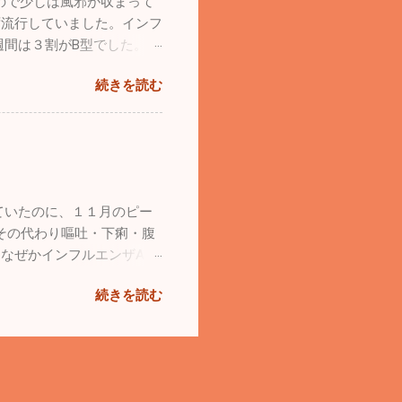
ので少しは風邪が収まって
の飛行日和だったのですが、
ず流行していました。インフ
体は現在カウルを新しくし
週間は３割がB型でした。コ
下がよく見えてカウルなしの
がいをしっかりやって感染予
理も行うので初飛行は来月ま
続きを読む
。自分は久しぶりに１週間
空を飛びたかったので、他
了後、横須賀港からフェリー
すが自分が操縦せずに後席に
くてあっという間でした。
んです。もちろん操縦してい
ラオケ・ミニシアター・お風
、それでも他人の操縦はちょ
いのでその規模は小さいです
から花粉症の症状を訴える方
州を縦断。大分の由布院、
方はもう来ているようです
ていたのに、１１月のピー
麗で道路も空いていたので快
薬を服用しても、なかなかし
その代わり嘔吐・下痢・腹
した。 お正月は熊本の阿
なぜかインフルエンザA型
いた友人２家族と大晦日に合
ょう。 最近、新しい友人が
の人気スポットらしく、物凄
続きを読む
い込んでいましたが、いかつ
。朝日を待っている時、隣
になった漁師さんはそんなと
寒の中、凄い気合の入れよう
的。本当にカッチョイイ男た
開けているのでいい画像が撮
。人は少なく海あり山あ
。ありがとうございます」と
て素晴らしいところなんだろ
無事初日の出も拝めて「さ