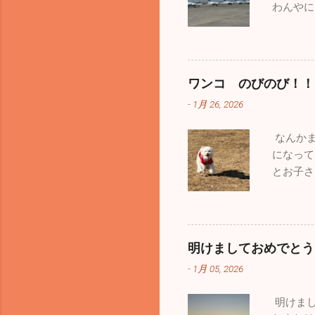
わんやに
ンザの患
感染性胃
い！ 今
年最大の
ワンコ のびのび！！
追いかけ
-
1月 26, 2026
あり今年
き、本当
なんかま
じはなか
になって
い飛行機
とお子さ
機の離着
います。
こ那覇基
波・大雪
たが、友
はうれし
展示さて
りはあり
楽しむこ
明けましておめでとう
た。平日
くで見た
-
1月 05, 2026
ん。自分
いますが
たくて出
ゃ気分転
明けまし
型犬、中
でした。