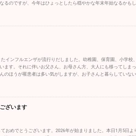
なるのですが、今年はひょっとしたら穏やかな年末年始なるかもし
者さんの数は、先週に関して言えば１日10人弱。11月に比べると
腸炎がちらほらと出ています。年末年始は飲む、食べる機会が多
年も色々な出会いがありました。こうやって年齢を重ねていくごと
出会いはブルーインパルスのパイロットの方と友人になれたこと
ていた自分としては、思いがけない素晴らしい出会いでした。 12/
最後のブルーインパルスの演技飛行が催されました。その友人の
にとんぼ返りですが行ってきました。 那覇の基地祭は内地の基地
たインフルエンザが流行りだしました。幼稚園、保育園、小学校
ったです。普通に空港で旅客機を眺めているだけで満足なんです
います。それに伴いお父さん、お母さん方、大人にも移ってしま
が間近で見ることができるので最高に幸せです。 那覇基地は官民
んのほうが罹患者は多い気がしますが、お子さんと暮らしていな
陸が分単位であります。通常のブルーインパルスの曲技飛行時間
型はほとんどがＢ型です。どうぞ油断せずにお気を付けになってく
地では通常の半分以下しか飛行時間が取れないようです。わずか
で大変なことになっていますが、太平洋側はずっと晴天です。寒
人の素晴らしい曲技飛行をわくわくしながら見学しました。 他に
い天候です。自分もなぜだが風邪もひかずに健康状態を維持でき
れていましたし、多くのグッズ販売、イベントが催されていまし
ませんが、休日は懲りずにお出かけです（笑） 今回はワンコのた
とができるよう工夫がされていました。自分的に特に目を引いた
ございます
は朝早く出勤し帰りもかなり遅くなるので、なかなかしっかりと
のは初めてでクルーの方とかなり長時間お話をしました。公にで
の家のワンコ達もストレスが溜まっていると思うので、ドッグラ
、内部のことをかなり詳しく聞くことができました。 非日常に触
かけてきました。 ここのドッグランはとても広くてたくさんのワ
換になりますね。今回は大好きな飛行機と１日中過ごすことがで
ておめでとうございます。2026年が始まりました。本日1月5日
型犬、小型犬とエリアが分かれており、うちのチビッ子たちは安
最近は忙しすぎて普通に生活していてもストレスがたまり気分が