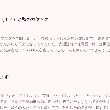
痢、腹痛の方が来院されました。来週からは当院を含めほとんど
しっかりやってください。 今年も良いこと悪いこと色々ありまし
言っても10数年続けていたこのブログが消えてしまったことです
（！？）と秋のカヤック
んが、大事な大事な財産がなくなってしまい、物凄く落ち込みま
ありませんが、私的な事務仕事に関しては非常におろそかになっ
2月からは心機一転、またこのブログをしっかりした素晴らしいも
ブログを再開しました。今後もよろしくお願い致します。 先週ま
ます。 一番うれしかったことはこれ！！ 小学校の頃から憧れてい
ザがかなり下火になってきました。先週近所の保育園２件、定期
ルスの現役パイロットと友人になれたことが今年最高にうれしか
と欠席者ゼロ！5～60人在籍しているの一人も休んでいませんで
い時から父に連れられて多くの航空祭に行っていました。写真集
だ学級閉鎖を行っている学校もあるようですが、確実に収束に向
ん作りました。実はパイロットになりたくて、航空大学・防衛大
年始を迎えたいですね。 さてブログの新たな立ち上げ準備のため
ら受験当時の視力は0.8、その頃はほとんど治っていましたが気管
したが、１１月も色々ありました。仲良しのあの人（！？）とち
ロットの道は断腸の思いで諦めました。空を飛ぶ憧れは捨てきれ
つざわ耳鼻科の長先生と紅葉カヤックツアーに出かけました。 休診
を飛んでいますが、ブルーのパイロットは憧れ中の憧れ。先日松
ます
士五湖の本栖湖に赴きました。紅葉の見頃で本栖湖へ行く道中も
来てくれましたが、その際に実際使用していた本物のヘルメット
お互いインフレーターカヤック（空気を入れて膨らませる超初心
ました。 自衛隊員は現役の時に支給されたものはすべて返却しな
始めよう」と準備に入ったら自分が大ポカ。専用の空気入れを忘
。パイロットの場合、ヘルメット・フライトスーツ・Gスーツ・ブ
グですが、再開します。 実は「やってしまった～」だったんです
出せなくなってしまい、長先生のカヤックにタンデムで乗ることに
いものですが、私物として持ち出すこともできないし、もちろん
です。ブログの契約継続のお知らせが来ていたようなんですが全
いない本栖湖をノンビリ。天気も良く富士山も近くにバッチリ見
そんな中、唯一ヘルメットバイザーカバーだけ...
した。多くの人たちの力も借りて色々対処したのですが、時すで
オールを動かしているとあっという間に暖かくなり、汗だくにな