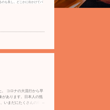
るのも良し。どこかに出かけてパ
た。 コロナの大流行から早
象があります。日本人の抵
し、いまだにたくさんの罹患
日の26日は30人以上の