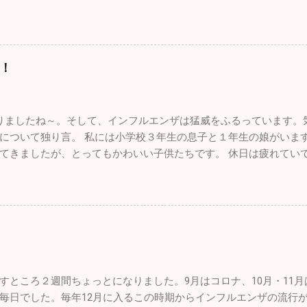
７年間の自分の軌跡は一瞬で吹っ飛んでしまいました。物凄い財
ークを迎えた黄色や赤に彩られた素晴らしい紅葉。最高でした！ 
る会社の方も、何とか復活できないものかと一生懸命解決策を探し
に山梨名物の「ほうとう」を食べて横浜に帰りました。 あまりに
止まっても何も良いことがないのでスパッとあきらめて、１からま
沢カヤッククラブでも立ち上げて色々な場所でカヤックをやろう
。大した情報を挙げることはできませんが、お暇なときにまたご覧にな
ています。 忙しい毎日ですが、やっぱり外に出て気分転換すると
！
いますが、インフルエンザが嘘のように収束し始めました。もち
のことを言うとかなり歳も取って、この忙しさで身体は悲鳴をあ
半分以下になっています。その代わり嘔吐・下痢・腹痛の感染性
な～なんて日もたくさんありますが、あえて出かけることにして
さいね。 年末年始は毎年インフルエンザの流行であたふたします
とね♪♪ １２月に入って寒さも厳しく乾燥もひどいです。火の用心
ましたね～。そして、インフルエンザは猛威をふるっています。気
るかもしれません。2025年もあとわずかですが引き続き体調管理
て手洗い・うがい。注意しましょうね！！
について独り言。 私には小学校３年生の息子と１年生の娘がいま
ったのでしばらく見づらいかもしれませんが、自分も頑張って「院
てきましたが、とってもかわいい子供たちです。 休日は疲れてい
くお願い致します。 （一部過去のブログが残っているものもあり
父親の疲れなど全く知ったこっちゃありません。毎週、朝から引
上の３本線ハンバーグアイコンをクリック、アーカイブをクリック
がパパ、パパと寄ってくるのはもう数年でしょうね。うっとうし
とができます。）
んであげなきゃ後悔するんだろうなと思い、できる限り遊んでい
さん、お母さんはかなりいることでしょう。毎日大変な苦労をさ
んな人間になっていくかは親しだいだと思っています。子供にた
なるようなしっかりした生活を自分も送ること、それを心掛けれ
す。 皆さんも子供とは、褒めるにしろ怒るにしろ、 た～くさん 
すところ２週間ちょっとになりました。9月はコロナ、10月・11
毎日でした。毎年12月に入るこの時期からインフルエンザの流行