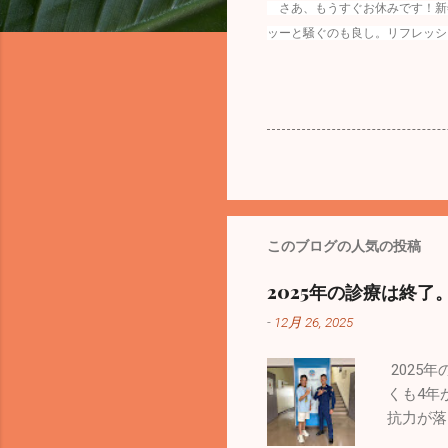
さあ、もうすぐお休みです！新
ッーと騒ぐのも良し。リフレッシ
このブログの人気の投稿
2025年の診療は終了
-
12月 26, 2025
2025
くも4年
抗力が落
者が出て