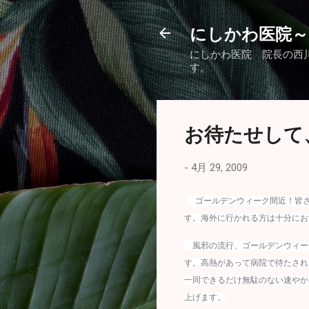
にしかわ医院～
にしかわ医院 院長の西
す。
お待たせして
-
4月 29, 2009
ゴールデンウィーク間近！皆さ
す。海外に行かれる方は十分にお
風邪の流行、ゴールデンウィー
す。高熱があって病院で待たされ
一同できるだけ無駄のない速やか
上げます。