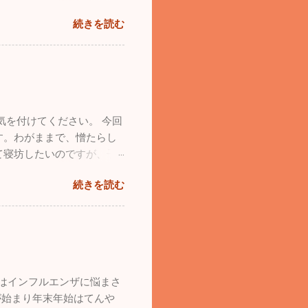
産をなくした気分で落ち込み
２時間近くカヤックで遊
続きを読む
てもらいましたが、残念な
も楽しかったので長先生と
た心機一転、素晴らしいブ
」と約束し、今後も続けよう
ってください。 12/4
普段の疲れが吹っ飛びま
ろんまだまだ罹患されている
げてるんです（笑）。家で寝
胃腸炎が一気に増加していま
います。仕事も遊びも全力で
が、今年は意外と落ち着い
・風邪用心！家では加湿
を付けてください。 今回
をしっかりやってくださ
す。わがままで、憎たらし
長の独り言」続けていこう
て寝坊したいのですが、子
ました。残っているものは
きづり回されています。で
していただくと残っていた
続きを読む
いと思うこともあるのです
ます。同じような経験をして
れているかもしれませんが、
くさん愛情を注ぐこと、子供
ば子供は必ず立派に育つと信
接してあげてください。
月はインフルエンザに悩まさ
が始まり年末年始はてんや