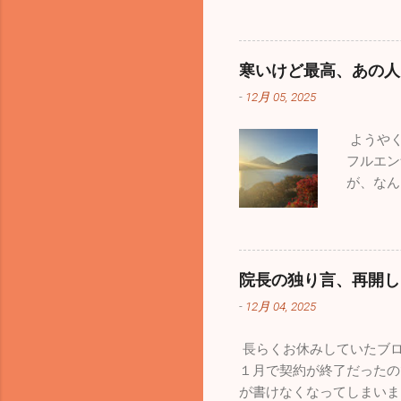
嘔吐、下
調管理を
はなんと
寒いけど最高、あの人
ありませ
-
12月 05, 2025
したくは
ます。1
ようやく
思ってい
フルエン
ーインパ
が、なん
きで小さ
がありま
もたくさ
かな年末
残念なが
ませんで
た。パイ
た。 み
ーンで空
院長の独り言、再開し
出発。富
泊まりに
-
12月 04, 2025
ました。
してくれ
て「さあ
ています
長らくお休みしていたブロ
ヤックは
か使わな
１月で契約が終了だったの
人で誰も
うです。
が書けなくなってしまいま
一生懸命