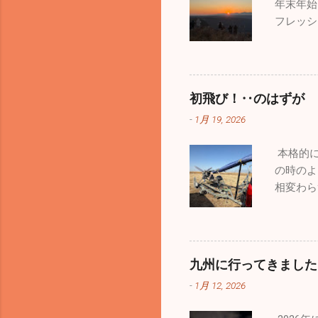
年末年始
若さって
うイベン
フレッシ
しいい鬼
はどうな
すが自分
まってい
ィ」。手
な始まり
れて良か
ます。2
が、それ
初飛び！‥のはずが
通のお散
-
1月 19, 2026
も人間中
ないよう
本格的に
って患者
の時のよ
い始めて
相変わら
ても予防
一つ、
いません
九州に行ってきました
順調！」
-
1月 12, 2026
いました
柔らくな