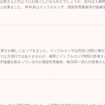
は皆さんどのようにお過ごしになられたでしょうか。自分は１週
凄いですね。１歳のホワイトの「リリィ」は疲れ知らず！常に全
トに参加すことは重要です。仕事のパフォーマンスを上...
ュ出来ました。 昨年末はインフルエンザ、感染性胃腸炎等が猛威
ごっこをしていました。１４歳の大先輩「ルー」はとにかくノン
っていることか。１週間でしたが集団生活もお休みだったので、
のペースで日向ぼっこですかね♪♪ そして昨年心臓の大手術をした
ると予想していますが、診療を開始し数日経過しないと状況は分
術前の元気を取り戻してホワイトのリリィに勝るとも劣らない走
を迎えたいものです。 楽しかった年末年始は終了。これからはま
ったです。 家ではゲージに入れっぱなしという事もなく家の中を
026年は皆さんにとって良い年でありますように！ 本年もどうぞ
でも狭い空間です。たくさんの日を浴びて外で駆け巡る姿こそワ
歩でもこれだけ走ることはありませんので、とても楽しかったと思
心の生活になってしまいますが、ワンコだって家に迎え入れたら
なるべく外に連れ出して、愛情をたっぷり注いであげようと思って
寒さが厳しくなってきました。インフルエンザは完全にB型に移行し
さんが多くなってきたのと同時に、冒頭でもお話しした通りインフ
うな大流行ではありませんが、確実にインフルエンザB型の患者さ
います。患者さんの話を聞くと、かなりの幼稚園・学校で学...
ず猛威を振るっているのが感染性胃腸炎。毎日20～30人の患者さ
は「手洗い」「うがい」「規則正しい生活」です。十分気を付けて
ウルトラライトプレーンですが、新年初飛びのため茨城県の利根川
忙しくて長らく
でしたので、機体はシッカリ作動するか心配でしたがエンジンは
トレーラーから機体を下した時にトラブルを発見してしまいまし
。ただ単に空気が少なくなっているだけだと思ったのですが、空
ってしまいます。よくよく見たらビスのようなものが刺さってい