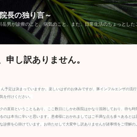
スキップしてメイン コンテンツに移動
院長の独り言～
川岳男が診療のこと、病気のこと、また、日常生活のちょっとした
、申し訳ありません。
ん予定は決まっていますか。楽しいはずのお休みですが、豚インフルエンザの流行
気を付けください。
クの直前ということもあり、ここ数日にしかわ医院はかなり混雑しており、待ち時
るのは本当に辛いと思います。患者様におかれましてはご不満な点も多々あるとは
な診療を心掛けています。お待たせして大変申し訳ありませんが諸事情をご理解の