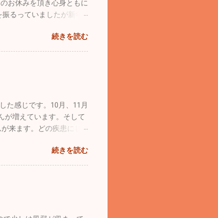
間のお休みを頂き心身ともに
力疾走。他のワンコたちと激
を振るっていましたが新年
ビリ、ゆったり。時々走りま
風邪の流行は若干なりとも治
４歳のシルバーの「ラヴ
続きを読む
かりません。診療所も穏やか
りっぷり。本当に回復してく
た頑張って診療をしていき
自由に動き回っています
よろしくお願い致します！！
ンコの本当の姿ですよね。普
います。 普段はどうして
家族です。ストレスがたまら
います！！ 花粉症が始ま
た感じです。10月、11月
ルエンザB型が猛威を振る
んが増えています。そして
んが来ます。どの疾患にし
ください。 自分の趣味の
続きを読む
河川敷に行ってきました。
飛んで
１発で始動。「よ～し順調、
た。なんと前輪がパンクして
気を入れてもすぐにタイヤが
ました。前回飛んだ時には気