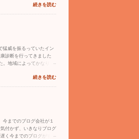
続きを読む
の医療機関が休みなので、体
た。一番がっかりしたこと
。自分のミスなので仕方は
した。仕事の忙しさを理由に
てしまった１年だったと思い
のに築き上げて行きたいと
で猛威を振るっていたイン
たブルーインパルス。ブル
健康診断を行ってきました
ったことです。飛行機が大好
した。地域によってかなり差
や本を買い集め、プラモデル
かっています。このまま穏や
学の受験を考えていました。
続きを読む
１１月は１回も投稿してい
支喘息の持病もありまし
ょっとお出かけしてきまし
ず、今はウルトラライトプレ
日の水曜日、早朝に横浜を
島から家族全員で自分の家に
鮮やかな紅葉に気分が高揚し
バイザーカバーをプレゼント
者用のカヤック）を持ってい
くてはいけないことになっ
れてしまいました。自分のカ
ーツ・手袋、すべて自分し
。今までのブログ会社が１
なりました。 おっさん二
貰うということも出来ないそ
く気付かず、いきなりブログ
えます。気温は２℃でしたが
に遅く今までのブログがすべ
りました。湖は透けて青く、