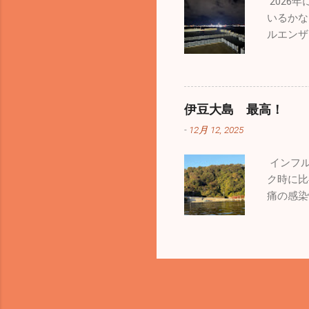
2026
づきませ
いるかな
今回はエ
ルエンザ
ており写
ロナも４
ほうが気
防を心が
でお預け
もお休み
の仲間の
に乗って
乗ってい
伊豆大島 最高！
船にはレ
るのは自
-
12月 12, 2025
呂まであ
っと怖い
が、経験
が増えて
インフル
熊本の阿
ね。前回
ク時に比
適なドラ
っかりし
痛の感染
蘇山「大
が終わる
流して大
できまし
い数の見
くて気難
にでっか
ころは全
なので、
ちです。
れると思
り。自然
言ってフ