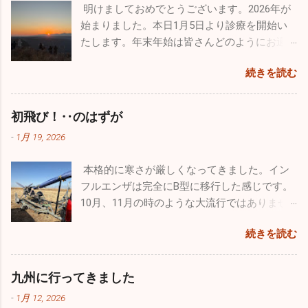
技飛行が催されました。その友人のパイロッ
明けましておめでとうございます。2026年が
が、太平洋側はずっと晴天です。寒さは厳し
トからお招きを頂き、本当にとんぼ返りです
始まりました。本日1月5日より診療を開始い
いですが元気な人にはうれしい天候です。自
が行ってきました。 那覇の基地祭は内地の基
たします。年末年始は皆さんどのようにお過
分もなぜだが風邪もひかずに健康状態を維持
地祭と違って激混みと言う感じはなかったで
ごしになられたでしょうか。自分は１週間の
できています。忙しい毎日は変わりはありま
す。普通に空港で旅客機を眺めているだけで
続きを読む
お休みを頂き心身ともにフレッシュ出来まし
せんが、休日は懲りずにお出かけです（笑）
満足なんですが、基地祭では普段見られない
た。 昨年末はインフルエンザ、感染性胃腸炎
今回はワンコのためのお出かけをしてきまし
飛行機が間近で見ることができるので最高に
等が猛威を振るっていましたが新年はどうな
た。平日は朝早く出勤し帰りもかなり遅くな
初飛び！‥のはずが
幸せです。 那覇基地は官民両方が使用するた
っていることか。１週間でしたが集団生活も
るので、なかなかしっかりとしたお散歩が行
め、旅客機の離着陸が分単位であります。通
-
1月 19, 2026
お休みだったので、風邪の流行は若干なりと
けていません。自分の家のワンコ達もストレ
常のブルーインパルスの曲技飛行時間は４０
も治まっていると予想していますが、診療を
スが溜まっていると思うので、ドッグランで
分ほどなんですが、ここ那覇基地では通常の
本格的に寒さが厳しくなってきました。イン
開始し数日経過しないと状況は分かりませ
思いっきり走ってもらいたくて出かけてきま
半分以下しか飛行時間が取れないようです。
フルエンザは完全にB型に移行した感じです。
ん。診療所も穏やかな始まりを迎えたいもの
した。 ここのドッグランはとても広くてたく
わずか１５～２０分の短い時間でしたが、友
10月、11月の時のような大流行ではありませ
です。 楽しかった年末年始は終了。これから
さんのワンコ達が来ていました。大型犬、中
人の素晴らしい曲技飛行をわくわくしながら
んが、確実にインフルエンザB型の患者さんが
はまた頑張って診療をしていきます。2026年
型犬、小型犬とエリアが分かれており、うち
見学しました。 他にも様々な飛行機がたくさ
続きを読む
増えています。そして相変わらず猛威を振る
は皆さんにとって良い年でありますように！
のチビッ子たちは安心して走り廻っていまし
ん展示さてれていましたし、多くのグッズ販
っているのが感染性胃腸炎。毎日20～30人の
本年もどうぞよろしくお願い致します！！
た。 若さって凄いですね。１歳のホワイトの
売、イベントが催されていました。飛行機見
患者さんが来ます。どの疾患にしても予防は
九州に行ってきました
「リリィ」は疲れ知らず！常に全力疾走。他
学以外でも色々楽しむことができるよう工夫
「手洗い」「うがい」「規則正しい生活」で
のワンコたちと激しいい鬼ごっこをしていま
がされていました。自分的に特に目を引いた
-
1月 12, 2026
す。十分気を付けてください。 自分の趣味の