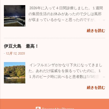
した。１４歳の大先輩「ルー」はとにかくノ
のは政府専用機。こんなに近くで見たのは初
一つ、ウルトラライトプレーンですが、新年
ンビリ、ゆったり。時々走りますが自分のペ
めてでクルーの方とかなり長時間お話をしま
2026年に入って４日間診療しました。１週間
初飛びのため茨城県の利根川河川敷に行って
ースで日向ぼっこですかね♪♪ そして昨年心臓
した。公にできない事はたくさんあると思い
の集団生活のお休みがあったので少しは風邪
きました。
の大手術をした４歳のシルバーの「ラヴ
ますが、内部のことをかなり詳しく聞くこと
が収まっているかな～と思ったのですが、イ
ィ」。手術前の元気を取り戻してホワイトの
ができました。 非日常に触れるという事はめ
ンフルエンザ・感染性胃腸炎は相変わらず流
忙しくて長
リリィに勝るとも劣らない走りっぷり。本当
続きを読む
ちゃくちゃ気分転換になりますね。今回は大
行していました。インフルエンザはB型が出て
らく飛んでいませんでしたので、機体はシッ
に回復してくれて良かったです。 家ではゲー
好きな飛行機と１日中過ごすことができたの
います。年末まではほとんどがA型でしたが、
カリ作動するか心配でしたがエンジンは１発
ジに入れっぱなしという事もなく家の中を自
で本当に至福のひと時でした。最近は忙しす
この１週間は３割がB型でした。コロナも４名
で始動。「よ～し順調、順調！」トレーラー
伊豆大島 最高！
由に動き回っていますが、それでも狭い空間
ぎて普通に生活していてもストレスがたまり
ほど出たのでやはり油断はできませんね。引
から機体を下した時にトラブルを発見してし
です。たくさんの日を浴びて外で駆け巡る姿
-
12月 12, 2025
気分が塞ぎがちになるので、こういうイベン
き続き手洗い・うがいをしっかりやって感染
まいました。なんと前輪がパンクしていまし
こそワンコの本当の姿ですよね。普通のお散
トに参加すことは重要です。仕事のパフォー
予防を心がけてください。 皆さんは年末年始
た。ただ単に空気が少なくなっているだけだ
歩でもこれだけ走ることはありませんので、
インフルエンザがかなり下火になってきまし
マンスを上...
はどのように過ごされましたか。自分は久し
と思ったのですが、空気を入れてもすぐにタ
とても楽しかったと思います。 普段はどうし
た。あれだけ猛威をを振るっていたのに、１
ぶりに１週間もお休みを頂いたのでワンコ達
イヤが柔らくなってしまいます。よくよく見
ても人間中心の生活になってしまいますが、
１月のピーク時に比べると患者数は1/5程度、
と九州旅行をしていました。 12/26診療終了
たらビスのようなものが刺さっていました。
ワンコだって家に迎え入れたら家族です。ス
１日に５～６人ほどしか出ていません。その
後、横須賀港からフェリーに乗って九州の門
前回飛んだ時には気づきませんでしたが、す
続きを読む
トレスがたまらないようなるべく外に連れ出
代わり嘔吐・下痢・腹痛の感染性胃腸炎が大
司に向かいました。24時間の船旅でしたが、
でに刺さっていたんでしょうね。無風快晴で
して、愛情をたっぷり注いであげようと思っ
流行。全く何もないという時期が少ないです
なんか楽しくてあっという間でした。船には
絶好の飛行日和だったのですが、今回はエン
ています！！ 花粉症が始まって患者さんが多
ね。またなぜかインフルエンザA型が終わると
レストラン・カフェ・売店はもちろん、ジ
ジンの状態を確認するにとどめ初飛行は諦め
くなってきたのと同時に、冒頭でもお話しし
１ヶ月程ずれてインフルエンザB型が流行りま
ム・ゲームセンター・カラオケ・ミニシアタ
ました。 自分の機体は現在カウルを新しくし