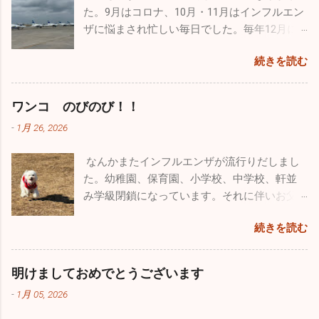
な正月を迎えられるかもしれません。2025年もあとわずかで
迎えた黄色や赤に彩られた素晴らしい紅葉。
トしてくれました。 自衛隊員は現役の時に支
た。9月はコロナ、10月・11月はインフルエン
もあるのですが、今遊んであげなきゃ後悔す
すが引き続き体調管理をしっかりやってください。 ブログの
最高でした！ ２時間近くカヤックで遊び、お
給されたものはすべて返却しなくてはいけな
ザに悩まされ忙しい毎日でした。毎年12月に
るんだろうなと思い、できる限り遊んでいま
形式が変わったのでしばらく見づらいかもしれませんが、自
昼に山梨名物の「ほうとう」を食べて横浜に
いことになっています。パイロットの場合、
入るこの時期からインフルエンザの流行が始
す。同じような経験をしているお父さん、お
分も頑張って「院長の独り言」続けていこうと思います。ど
帰りました。 あまりにも楽しかったので長先
続きを読む
ヘルメット・フライトスーツ・Gスーツ・ブー
まり年末年始はてんやわんやになるのです
母さんはかなりいることでしょう。毎日大変
うぞよろしくお願い致します。 （一部過去のブログが残って
生とは「三ッ沢カヤッククラブでも立ち上げ
ツ・手袋、すべて自分しか使わないものです
が、今年はひょっとしたら穏やかな年末年始
な苦労をされているかもしれませんが、子供
いるものもありました。残っているものは掲載しておきま
て色々な場所でカヤックをやろう」と約束
が、私物として持ち出すこともできないし、
なるかもしれませんね。 インフルエンザの患
がどんな人間になっていくかは親しだいだと
ワンコ のびのび！！
す。HP左上の３本線ハンバーグアイコンをクリック、アーカ
し、今後も続けようかと思っています。 忙し
もちろん貰うということも出来ないそうで
者さんの数は、先週に関して言えば１日10人
思っています。子供にたくさん愛情を注ぐこ
イブをクリックしていただくと残っていた一部過去のブログ
い毎日ですが、やっぱり外に出て気分転換す
-
1月 26, 2026
す。そんな中、唯一ヘルメットバイザーカバ
弱。11月に比べると激減しました。その代わ
と、子供の手本になるようなしっかりした生
が見ることができます。）
ると普段の疲れが吹っ飛びます。本当のこと
ーだけ...
り感染性胃腸炎がちらほらと出ています。年
活を自分も送ること、それを心掛ければ子供
を言うとかなり歳も取って、この忙しさで身
なんかまたインフルエンザが流行りだしまし
末年始は飲む、食べる機会が多いので十分気
は必ず立派に育つと信じています。 皆さんも
体は悲鳴をあげてるんです（笑）。家で寝て
た。幼稚園、保育園、小学校、中学校、軒並
を付けてください！ 今年も色々な出会いがあ
子供とは、褒めるにしろ怒るにしろ、 た～く
いたいな～なんて日もたくさんありますが、
み学級閉鎖になっています。それに伴いお父
りました。こうやって年齢を重ねていくごと
さん 接してあげてください。
あえて出かけることにしています。仕事も遊
さん、お母さん方、大人にも移ってしまって
に友人も増えてきます。今年最大の出会いは
続きを読む
びも全力でやらないとね♪♪ １２月に入って寒
います。どちらかと言うとお子さんのほうが
ブルーインパルスのパイロットの方と友人に
さも厳しく乾燥もひどいです。火の用心・風
罹患者は多い気がしますが、お子さんと暮ら
なれたこと。幼少時から飛行機ばかりを追い
邪用心！家では加湿器、そして手洗い・うが
していない大人の方も相当数罹患していま
かけていた自分としては、思いがけない素晴
明けましておめでとうございます
い。注意しましょうね！！
す。型はほとんどがＢ型です。どうぞ油断せ
らしい出会いでした。 12/14、沖縄の那覇で基
-
1月 05, 2026
ずにお気を付けになってください。 日本海側
地際があり今年最後のブルーインパルスの演
は大寒波・大雪で大変なことになっています