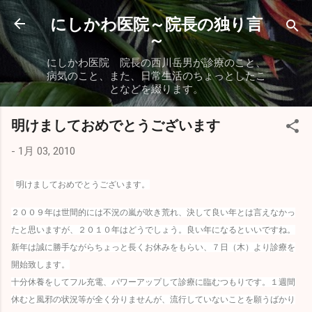
スキップしてメイン コンテンツに移動
にしかわ医院～院長の独り言
～
にしかわ医院 院長の西川岳男が診療のこと、
病気のこと、また、日常生活のちょっとしたこ
となどを綴ります。
明けましておめでとうございます
-
1月 03, 2010
明けましておめでとうございます。
２００９年は世間的には不況の嵐が吹き荒れ、決して良い年とは言えなかっ
たと思いますが、２０１０年はどうでしょう。良い年になるといいですね。
新年は誠に勝手ながらちょっと長くお休みをもらい、７日（木）より診療を
開始致します。
十分休養をしてフル充電、パワーアップして診療に臨むつもりです。１週間
休むと風邪の状況等が全く分りませんが、流行していないことを願うばかり