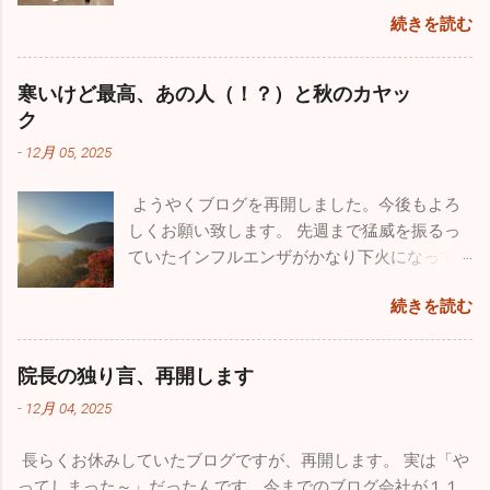
らずっと風邪が流行りっぱなしと言う印象が
続きを読む
あります。日本人の抵抗力が落ちちゃったの
ですかね。今年も１０月からインフルエンザ
が流行し、いまだにたくさんの罹患者が出て
寒いけど最高、あの人（！？）と秋のカヤッ
います。１２月になって猛威を振るっている
ク
のが感染性胃腸炎。最終日の26日は30人以上
-
12月 05, 2025
の嘔吐、下痢、腹痛の方が来院されました。
来週からは当院を含めほとんどの医療機関が
ようやくブログを再開しました。今後もよろ
休みなので、体調管理をしっかりやってくだ
しくお願い致します。 先週まで猛威を振るっ
さい。 今年も良いこと悪いこと色々ありまし
ていたインフルエンザがかなり下火になって
た。一番がっかりしたことはなんと言っても
きました。先週近所の保育園２件、定期健康
10数年続けていたこのブログが消えてしまっ
続きを読む
診断を行ってきましたが、なんと欠席者ゼ
たことです。自分のミスなので仕方はありま
ロ！5～60人在籍しているの一人も休んでいま
せんが、大事な大事な財産がなくなってしま
せんでした。地域によってかなり差がありま
い、物凄く落ち込みました。仕事の忙しさを
院長の独り言、再開します
だ学級閉鎖を行っている学校もあるようです
理由にしたくはありませんが、私的な事務仕
-
12月 04, 2025
が、確実に収束に向かっています。このまま
事に関しては非常におろそかになってしまっ
穏やかな年末年始を迎えたいですね。 さてブ
た１年だったと思います。12月からは心機一
長らくお休みしていたブログですが、再開します。 実は「や
ログの新たな立ち上げ準備のため１１月は１
転、またこのブログをしっかりした素晴らし
ってしまった～」だったんです。今までのブログ会社が１１