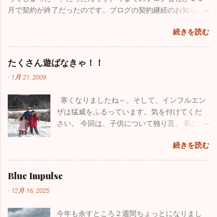
回も投稿していませんでしたが、１１月も
いものに築き上げて行きたいと思っていま
月で契約が終了だったのです。ブログの契約継続のお知らせ
色々ありました。仲良しのあの人（！？）と
す。 一番うれしかったことはこれ！！ 小学校
が来ていたようなんですが全く気付かず、いきなりブログが
ちょっとお出かけしてきました。 みつざわ耳
の頃から憧れていたブルーインパルス。ブル
続きを読む
書けなくなってしまいました。多くの人たちの力も借りて
鼻科の長先生と紅葉カヤックツアーに出かけ
ーインパルスの現役パイロットと友人になれ
色々対処したのですが、時すでに遅く今までのブログがすべ
ました。 休診日の水曜日、早朝に横浜を出
たことが今年最高にうれしかったことです。
て消えてしまいました。１７年間の自分の軌跡は一瞬で吹っ
発。富士五湖の本栖湖に赴きました。紅葉の
たくさん遊ばなきゃ！！
飛行機が大好きで小さい時から父に連れられ
飛んでしまいました。物凄い財産をなくした気分で落ち込み
見頃で本栖湖へ行く道中も鮮やかな紅葉に気
て多くの航空祭に行っていました。写真集や
-
1月 21, 2009
ました。HPを管理している会社の方も、何とか復活できない
分が高揚しました。お互いインフレーターカ
本を買い集め、プラモデルもたくさん作りま
ものかと一生懸命解決策を探してもらいましたが、残念なが
ヤック（空気を入れて膨らませる超初心者用
した。実はパイロットになりたくて、航空大
寒くなりましたね～。そして、インフルエン
らダメでした。 ここで止まっても何も良いことがないのでス
のカヤック）を持っていて「さあ始めよう」
学・防衛大学の受験を考えていました。残念
ザは猛威をふるっています。気を付けてくだ
パッとあきらめて、１からまた心機一転、素晴らしいブログ
と準備に入ったら自分が大ポカ。専用の空気
ながら受験当時の視力は0.8、その頃はほとん
さい。 今回は、子供について独り言。 私には
になるよう頑張ります。大した情報を挙げることはできませ
入れを忘れてしまいました。自分のカヤック
ど治っていましたが気管支喘息の持病もあり
小学校３年生の息子と１年生の娘がいます。
んが、お暇なときにまたご覧になってください。 12/4の夜に
は出せなくなってしまい、長先生のカヤック
ました。パイロットの道は断腸の思いで諦め
続きを読む
わがままで、憎たらしくもなってきました
このブログを書いていますが、インフルエンザが嘘のように
にタンデムで乗ることになりました。 おっさ
ました。空を飛ぶ憧れは捨てきれず、今はウ
が、とってもかわいい子供たちです。 休日は
収束し始めました。もちろんまだまだ罹患されている方はい
ん二人で誰もいない本栖湖をノンビリ。天気
ルトラライトプレーンで空を飛んでいます
疲れていて寝坊したいのですが、子供たちは
ますが、１週間前の半分以下になっています。その代わり嘔
Blue Impulse
も良く富士山も近くにバッチリ見えます。気
が、ブルーのパイロットは憧れ中の憧れ。先
父親の疲れなど全く知ったこっちゃありませ
吐・下痢・腹痛の感染性胃腸炎が一気に増加しています。皆
温は２℃でしたが一生懸命オールを動かしてい
日松島から家族全員で自分の家に泊まりに来
-
12月 16, 2025
ん。毎週、朝から引きづり回されています。
さん気を付けてくださいね。 年末年始は毎年インフルエンザ
るとあっという間に暖かくなり、汗だくにな
てくれましたが、その際に実際使用していた
でも、子供がパパ、パパと寄ってくるのはも
の流行であたふたしますが、今年は意外と落ち着いた穏やか
りました。湖は透けて青く、周辺はピークを
本物のヘルメットバイザーカバーをプレゼン
今年も余すところ２週間ちょっとになりまし
う数年でしょうね。うっとうしいと思うこと