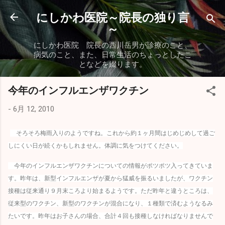
スキップしてメイン コンテンツに移動
にしかわ医院～院長の独り言
～
にしかわ医院 院長の西川岳男が診療のこと、
病気のこと、また、日常生活のちょっとしたこ
となどを綴ります。
今年のインフルエンザワクチン
-
6月 12, 2010
そろそろ梅雨入りのようですね。これから約１ヶ月間はじめじめして過ご
しにくい日が続くかもしれません。体調に気をつけてください。
今年のインフルエンザワクチンについての情報がポツポツ入ってきていま
す。昨年は、新型インフルエンザが夏から猛威を振るいましたが、ワクチン
接種は従来通り９月末ころより始まるようです。ただ昨年と違うところは、
従来型のワクチン、新型のワクチンが混合になり、１種類で済むようなるみ
たいです。昨年はお子さんの場合、合計４回も接種しなければなりませんで