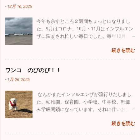
父親の疲れなど全く知ったこっちゃありませ
吐・下痢・腹痛の感染性胃腸炎が一気に増加しています。皆
温は２℃でしたが一生懸命オールを動かしてい
日松島から家族全員で自分の家に泊まりに来
-
12月 16, 2025
ん。毎週、朝から引きづり回されています。
さん気を付けてくださいね。 年末年始は毎年インフルエンザ
るとあっという間に暖かくなり、汗だくにな
てくれましたが、その際に実際使用していた
でも、子供がパパ、パパと寄ってくるのはも
の流行であたふたしますが、今年は意外と落ち着いた穏やか
りました。湖は透けて青く、周辺はピークを
本物のヘルメットバイザーカバーをプレゼン
今年も余すところ２週間ちょっとになりまし
う数年でしょうね。うっとうしいと思うこと
な正月を迎えられるかもしれません。2025年もあとわずかで
迎えた黄色や赤に彩られた素晴らしい紅葉。
トしてくれました。 自衛隊員は現役の時に支
た。9月はコロナ、10月・11月はインフルエン
もあるのですが、今遊んであげなきゃ後悔す
すが引き続き体調管理をしっかりやってください。 ブログの
最高でした！ ２時間近くカヤックで遊び、お
給されたものはすべて返却しなくてはいけな
ザに悩まされ忙しい毎日でした。毎年12月に
るんだろうなと思い、できる限り遊んでいま
形式が変わったのでしばらく見づらいかもしれませんが、自
昼に山梨名物の「ほうとう」を食べて横浜に
いことになっています。パイロットの場合、
入るこの時期からインフルエンザの流行が始
す。同じような経験をしているお父さん、お
分も頑張って「院長の独り言」続けていこうと思います。ど
帰りました。 あまりにも楽しかったので長先
続きを読む
ヘルメット・フライトスーツ・Gスーツ・ブー
まり年末年始はてんやわんやになるのです
母さんはかなりいることでしょう。毎日大変
うぞよろしくお願い致します。 （一部過去のブログが残って
生とは「三ッ沢カヤッククラブでも立ち上げ
ツ・手袋、すべて自分しか使わないものです
が、今年はひょっとしたら穏やかな年末年始
な苦労をされているかもしれませんが、子供
いるものもありました。残っているものは掲載しておきま
て色々な場所でカヤックをやろう」と約束
が、私物として持ち出すこともできないし、
なるかもしれませんね。 インフルエンザの患
がどんな人間になっていくかは親しだいだと
ワンコ のびのび！！
す。HP左上の３本線ハンバーグアイコンをクリック、アーカ
し、今後も続けようかと思っています。 忙し
もちろん貰うということも出来ないそうで
者さんの数は、先週に関して言えば１日10人
思っています。子供にたくさん愛情を注ぐこ
イブをクリックしていただくと残っていた一部過去のブログ
い毎日ですが、やっぱり外に出て気分転換す
-
1月 26, 2026
す。そんな中、唯一ヘルメットバイザーカバ
弱。11月に比べると激減しました。その代わ
と、子供の手本になるようなしっかりした生
が見ることができます。）
ると普段の疲れが吹っ飛びます。本当のこと
ーだけ...
り感染性胃腸炎がちらほらと出ています。年
活を自分も送ること、それを心掛ければ子供
を言うとかなり歳も取って、この忙しさで身
なんかまたインフルエンザが流行りだしまし
末年始は飲む、食べる機会が多いので十分気
は必ず立派に育つと信じています。 皆さんも
体は悲鳴をあげてるんです（笑）。家で寝て
た。幼稚園、保育園、小学校、中学校、軒並
を付けてください！ 今年も色々な出会いがあ
子供とは、褒めるにしろ怒るにしろ、 た～く
いたいな～なんて日もたくさんありますが、
み学級閉鎖になっています。それに伴いお父
りました。こうやって年齢を重ねていくごと
さん 接してあげてください。
あえて出かけることにしています。仕事も遊
さん、お母さん方、大人にも移ってしまって
に友人も増えてきます。今年最大の出会いは
続きを読む
びも全力でやらないとね♪♪ １２月に入って寒
います。どちらかと言うとお子さんのほうが
ブルーインパルスのパイロットの方と友人に
さも厳しく乾燥もひどいです。火の用心・風
罹患者は多い気がしますが、お子さんと暮ら
なれたこと。幼少時から飛行機ばかりを追い
邪用心！家では加湿器、そして手洗い・うが
していない大人の方も相当数罹患していま