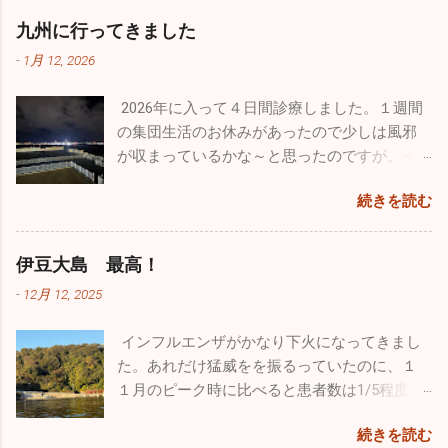
た。 若さって凄いですね。１歳のホワイトの
売、イベントが催されていました。飛行機見
患者さんが来ます。どの疾患にしても予防は
九州に行ってきました
「リリィ」は疲れ知らず！常に全力疾走。他
学以外でも色々楽しむことができるよう工夫
「手洗い」「うがい」「規則正しい生活」で
のワンコたちと激しいい鬼ごっこをしていま
がされていました。自分的に特に目を引いた
-
1月 12, 2026
す。十分気を付けてください。 自分の趣味の
した。１４歳の大先輩「ルー」はとにかくノ
のは政府専用機。こんなに近くで見たのは初
一つ、ウルトラライトプレーンですが、新年
ンビリ、ゆったり。時々走りますが自分のペ
めてでクルーの方とかなり長時間お話をしま
2026年に入って４日間診療しました。１週間
初飛びのため茨城県の利根川河川敷に行って
ースで日向ぼっこですかね♪♪ そして昨年心臓
した。公にできない事はたくさんあると思い
の集団生活のお休みがあったので少しは風邪
きました。
の大手術をした４歳のシルバーの「ラヴ
ますが、内部のことをかなり詳しく聞くこと
が収まっているかな～と思ったのですが、イ
ィ」。手術前の元気を取り戻してホワイトの
ができました。 非日常に触れるという事はめ
ンフルエンザ・感染性胃腸炎は相変わらず流
忙しくて長
リリィに勝るとも劣らない走りっぷり。本当
続きを読む
ちゃくちゃ気分転換になりますね。今回は大
行していました。インフルエンザはB型が出て
らく飛んでいませんでしたので、機体はシッ
に回復してくれて良かったです。 家ではゲー
好きな飛行機と１日中過ごすことができたの
います。年末まではほとんどがA型でしたが、
カリ作動するか心配でしたがエンジンは１発
ジに入れっぱなしという事もなく家の中を自
で本当に至福のひと時でした。最近は忙しす
この１週間は３割がB型でした。コロナも４名
で始動。「よ～し順調、順調！」トレーラー
伊豆大島 最高！
由に動き回っていますが、それでも狭い空間
ぎて普通に生活していてもストレスがたまり
ほど出たのでやはり油断はできませんね。引
から機体を下した時にトラブルを発見してし
です。たくさんの日を浴びて外で駆け巡る姿
-
12月 12, 2025
気分が塞ぎがちになるので、こういうイベン
き続き手洗い・うがいをしっかりやって感染
まいました。なんと前輪がパンクしていまし
こそワンコの本当の姿ですよね。普通のお散
トに参加すことは重要です。仕事のパフォー
予防を心がけてください。 皆さんは年末年始
た。ただ単に空気が少なくなっているだけだ
歩でもこれだけ走ることはありませんので、
インフルエンザがかなり下火になってきまし
マンスを上...
はどのように過ごされましたか。自分は久し
と思ったのですが、空気を入れてもすぐにタ
とても楽しかったと思います。 普段はどうし
た。あれだけ猛威をを振るっていたのに、１
ぶりに１週間もお休みを頂いたのでワンコ達
イヤが柔らくなってしまいます。よくよく見
ても人間中心の生活になってしまいますが、
１月のピーク時に比べると患者数は1/5程度、
と九州旅行をしていました。 12/26診療終了
たらビスのようなものが刺さっていました。
ワンコだって家に迎え入れたら家族です。ス
１日に５～６人ほどしか出ていません。その
後、横須賀港からフェリーに乗って九州の門
前回飛んだ時には気づきませんでしたが、す
続きを読む
トレスがたまらないようなるべく外に連れ出
代わり嘔吐・下痢・腹痛の感染性胃腸炎が大
司に向かいました。24時間の船旅でしたが、