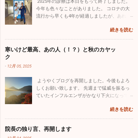
2025年の診療は本日をもって終了しました。
今年も色々なことがありました。 コロナの大
流行から早くも4年が経過しましたが、あれか
らずっと風邪が流行りっぱなしと言う印象が
続きを読む
あります。日本人の抵抗力が落ちちゃったの
ですかね。今年も１０月からインフルエンザ
が流行し、いまだにたくさんの罹患者が出て
寒いけど最高、あの人（！？）と秋のカヤッ
います。１２月になって猛威を振るっている
ク
のが感染性胃腸炎。最終日の26日は30人以上
-
12月 05, 2025
の嘔吐、下痢、腹痛の方が来院されました。
来週からは当院を含めほとんどの医療機関が
ようやくブログを再開しました。今後もよろ
休みなので、体調管理をしっかりやってくだ
しくお願い致します。 先週まで猛威を振るっ
さい。 今年も良いこと悪いこと色々ありまし
ていたインフルエンザがかなり下火になって
た。一番がっかりしたことはなんと言っても
きました。先週近所の保育園２件、定期健康
10数年続けていたこのブログが消えてしまっ
続きを読む
診断を行ってきましたが、なんと欠席者ゼ
たことです。自分のミスなので仕方はありま
ロ！5～60人在籍しているの一人も休んでいま
せんが、大事な大事な財産がなくなってしま
せんでした。地域によってかなり差がありま
い、物凄く落ち込みました。仕事の忙しさを
院長の独り言、再開します
だ学級閉鎖を行っている学校もあるようです
理由にしたくはありませんが、私的な事務仕
-
12月 04, 2025