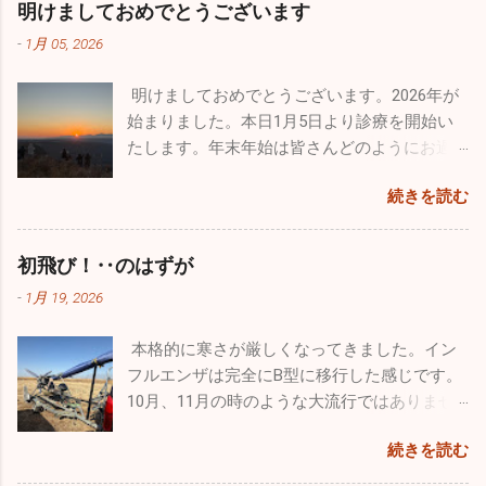
かけていた自分としては、思いがけない素晴
明けましておめでとうございます
い。注意しましょうね！！
す。型はほとんどがＢ型です。どうぞ油断せ
らしい出会いでした。 12/14、沖縄の那覇で基
-
1月 05, 2026
ずにお気を付けになってください。 日本海側
地際があり今年最後のブルーインパルスの演
は大寒波・大雪で大変なことになっています
技飛行が催されました。その友人のパイロッ
明けましておめでとうございます。2026年が
が、太平洋側はずっと晴天です。寒さは厳し
トからお招きを頂き、本当にとんぼ返りです
始まりました。本日1月5日より診療を開始い
いですが元気な人にはうれしい天候です。自
が行ってきました。 那覇の基地祭は内地の基
たします。年末年始は皆さんどのようにお過
分もなぜだが風邪もひかずに健康状態を維持
地祭と違って激混みと言う感じはなかったで
ごしになられたでしょうか。自分は１週間の
できています。忙しい毎日は変わりはありま
す。普通に空港で旅客機を眺めているだけで
続きを読む
お休みを頂き心身ともにフレッシュ出来まし
せんが、休日は懲りずにお出かけです（笑）
満足なんですが、基地祭では普段見られない
た。 昨年末はインフルエンザ、感染性胃腸炎
今回はワンコのためのお出かけをしてきまし
飛行機が間近で見ることができるので最高に
等が猛威を振るっていましたが新年はどうな
た。平日は朝早く出勤し帰りもかなり遅くな
初飛び！‥のはずが
幸せです。 那覇基地は官民両方が使用するた
っていることか。１週間でしたが集団生活も
るので、なかなかしっかりとしたお散歩が行
め、旅客機の離着陸が分単位であります。通
-
1月 19, 2026
お休みだったので、風邪の流行は若干なりと
けていません。自分の家のワンコ達もストレ
常のブルーインパルスの曲技飛行時間は４０
も治まっていると予想していますが、診療を
スが溜まっていると思うので、ドッグランで
分ほどなんですが、ここ那覇基地では通常の
本格的に寒さが厳しくなってきました。イン
開始し数日経過しないと状況は分かりませ
思いっきり走ってもらいたくて出かけてきま
半分以下しか飛行時間が取れないようです。
フルエンザは完全にB型に移行した感じです。
ん。診療所も穏やかな始まりを迎えたいもの
した。 ここのドッグランはとても広くてたく
わずか１５～２０分の短い時間でしたが、友
10月、11月の時のような大流行ではありませ
です。 楽しかった年末年始は終了。これから
さんのワンコ達が来ていました。大型犬、中
人の素晴らしい曲技飛行をわくわくしながら
んが、確実にインフルエンザB型の患者さんが
はまた頑張って診療をしていきます。2026年
型犬、小型犬とエリアが分かれており、うち
見学しました。 他にも様々な飛行機がたくさ
続きを読む
増えています。そして相変わらず猛威を振る
は皆さんにとって良い年でありますように！
のチビッ子たちは安心して走り廻っていまし
ん展示さてれていましたし、多くのグッズ販
っているのが感染性胃腸炎。毎日20～30人の
本年もどうぞよろしくお願い致します！！