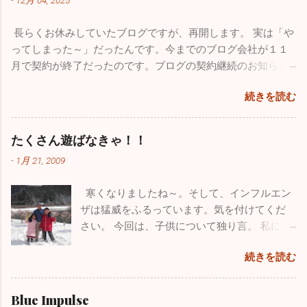
が、確実に収束に向かっています。このまま
事に関しては非常におろそかになってしまっ
穏やかな年末年始を迎えたいですね。 さてブ
た１年だったと思います。12月からは心機一
長らくお休みしていたブログですが、再開します。 実は「や
ログの新たな立ち上げ準備のため１１月は１
転、またこのブログをしっかりした素晴らし
ってしまった～」だったんです。今までのブログ会社が１１
回も投稿していませんでしたが、１１月も
いものに築き上げて行きたいと思っていま
月で契約が終了だったのです。ブログの契約継続のお知らせ
色々ありました。仲良しのあの人（！？）と
す。 一番うれしかったことはこれ！！ 小学校
が来ていたようなんですが全く気付かず、いきなりブログが
ちょっとお出かけしてきました。 みつざわ耳
の頃から憧れていたブルーインパルス。ブル
続きを読む
書けなくなってしまいました。多くの人たちの力も借りて
鼻科の長先生と紅葉カヤックツアーに出かけ
ーインパルスの現役パイロットと友人になれ
色々対処したのですが、時すでに遅く今までのブログがすべ
ました。 休診日の水曜日、早朝に横浜を出
たことが今年最高にうれしかったことです。
て消えてしまいました。１７年間の自分の軌跡は一瞬で吹っ
発。富士五湖の本栖湖に赴きました。紅葉の
たくさん遊ばなきゃ！！
飛行機が大好きで小さい時から父に連れられ
飛んでしまいました。物凄い財産をなくした気分で落ち込み
見頃で本栖湖へ行く道中も鮮やかな紅葉に気
て多くの航空祭に行っていました。写真集や
-
1月 21, 2009
ました。HPを管理している会社の方も、何とか復活できない
分が高揚しました。お互いインフレーターカ
本を買い集め、プラモデルもたくさん作りま
ものかと一生懸命解決策を探してもらいましたが、残念なが
ヤック（空気を入れて膨らませる超初心者用
した。実はパイロットになりたくて、航空大
寒くなりましたね～。そして、インフルエン
らダメでした。 ここで止まっても何も良いことがないのでス
のカヤック）を持っていて「さあ始めよう」
学・防衛大学の受験を考えていました。残念
ザは猛威をふるっています。気を付けてくだ
パッとあきらめて、１からまた心機一転、素晴らしいブログ
と準備に入ったら自分が大ポカ。専用の空気
ながら受験当時の視力は0.8、その頃はほとん
さい。 今回は、子供について独り言。 私には
になるよう頑張ります。大した情報を挙げることはできませ
入れを忘れてしまいました。自分のカヤック
ど治っていましたが気管支喘息の持病もあり
小学校３年生の息子と１年生の娘がいます。
んが、お暇なときにまたご覧になってください。 12/4の夜に
は出せなくなってしまい、長先生のカヤック
ました。パイロットの道は断腸の思いで諦め
続きを読む
わがままで、憎たらしくもなってきました
このブログを書いていますが、インフルエンザが嘘のように
にタンデムで乗ることになりました。 おっさ
ました。空を飛ぶ憧れは捨てきれず、今はウ
が、とってもかわいい子供たちです。 休日は
収束し始めました。もちろんまだまだ罹患されている方はい
ん二人で誰もいない本栖湖をノンビリ。天気
ルトラライトプレーンで空を飛んでいます
疲れていて寝坊したいのですが、子供たちは
ますが、１週間前の半分以下になっています。その代わり嘔
Blue Impulse
も良く富士山も近くにバッチリ見えます。気
が、ブルーのパイロットは憧れ中の憧れ。先