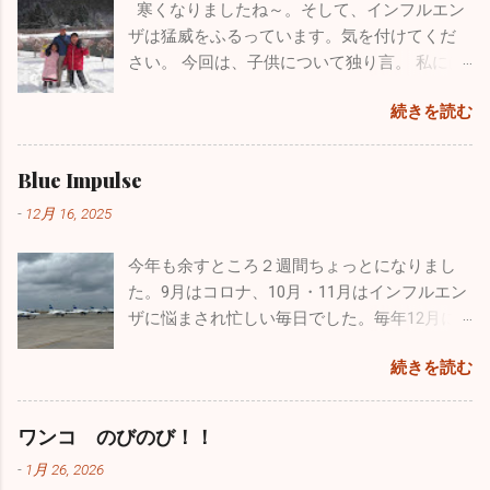
した。実はパイロットになりたくて、航空大
寒くなりましたね～。そして、インフルエン
らダメでした。 ここで止まっても何も良いことがないのでス
のカヤック）を持っていて「さあ始めよう」
学・防衛大学の受験を考えていました。残念
ザは猛威をふるっています。気を付けてくだ
パッとあきらめて、１からまた心機一転、素晴らしいブログ
と準備に入ったら自分が大ポカ。専用の空気
ながら受験当時の視力は0.8、その頃はほとん
さい。 今回は、子供について独り言。 私には
になるよう頑張ります。大した情報を挙げることはできませ
入れを忘れてしまいました。自分のカヤック
ど治っていましたが気管支喘息の持病もあり
小学校３年生の息子と１年生の娘がいます。
んが、お暇なときにまたご覧になってください。 12/4の夜に
は出せなくなってしまい、長先生のカヤック
ました。パイロットの道は断腸の思いで諦め
続きを読む
わがままで、憎たらしくもなってきました
このブログを書いていますが、インフルエンザが嘘のように
にタンデムで乗ることになりました。 おっさ
ました。空を飛ぶ憧れは捨てきれず、今はウ
が、とってもかわいい子供たちです。 休日は
収束し始めました。もちろんまだまだ罹患されている方はい
ん二人で誰もいない本栖湖をノンビリ。天気
ルトラライトプレーンで空を飛んでいます
疲れていて寝坊したいのですが、子供たちは
ますが、１週間前の半分以下になっています。その代わり嘔
Blue Impulse
も良く富士山も近くにバッチリ見えます。気
が、ブルーのパイロットは憧れ中の憧れ。先
父親の疲れなど全く知ったこっちゃありませ
吐・下痢・腹痛の感染性胃腸炎が一気に増加しています。皆
温は２℃でしたが一生懸命オールを動かしてい
日松島から家族全員で自分の家に泊まりに来
-
12月 16, 2025
ん。毎週、朝から引きづり回されています。
さん気を付けてくださいね。 年末年始は毎年インフルエンザ
るとあっという間に暖かくなり、汗だくにな
てくれましたが、その際に実際使用していた
でも、子供がパパ、パパと寄ってくるのはも
の流行であたふたしますが、今年は意外と落ち着いた穏やか
りました。湖は透けて青く、周辺はピークを
本物のヘルメットバイザーカバーをプレゼン
今年も余すところ２週間ちょっとになりまし
う数年でしょうね。うっとうしいと思うこと
な正月を迎えられるかもしれません。2025年もあとわずかで
迎えた黄色や赤に彩られた素晴らしい紅葉。
トしてくれました。 自衛隊員は現役の時に支
た。9月はコロナ、10月・11月はインフルエン
もあるのですが、今遊んであげなきゃ後悔す
すが引き続き体調管理をしっかりやってください。 ブログの
最高でした！ ２時間近くカヤックで遊び、お
給されたものはすべて返却しなくてはいけな
ザに悩まされ忙しい毎日でした。毎年12月に
るんだろうなと思い、できる限り遊んでいま
形式が変わったのでしばらく見づらいかもしれませんが、自
昼に山梨名物の「ほうとう」を食べて横浜に
いことになっています。パイロットの場合、
入るこの時期からインフルエンザの流行が始
す。同じような経験をしているお父さん、お
分も頑張って「院長の独り言」続けていこうと思います。ど
帰りました。 あまりにも楽しかったので長先
続きを読む
ヘルメット・フライトスーツ・Gスーツ・ブー
まり年末年始はてんやわんやになるのです
母さんはかなりいることでしょう。毎日大変
うぞよろしくお願い致します。 （一部過去のブログが残って
生とは「三ッ沢カヤッククラブでも立ち上げ
ツ・手袋、すべて自分しか使わないものです
が、今年はひょっとしたら穏やかな年末年始
な苦労をされているかもしれませんが、子供
いるものもありました。残っているものは掲載しておきま
て色々な場所でカヤックをやろう」と約束
が、私物として持ち出すこともできないし、
なるかもしれませんね。 インフルエンザの患
がどんな人間になっていくかは親しだいだと
ワンコ のびのび！！
す。HP左上の３本線ハンバーグアイコンをクリック、アーカ
し、今後も続けようかと思っています。 忙し
もちろん貰うということも出来ないそうで
者さんの数は、先週に関して言えば１日10人
思っています。子供にたくさん愛情を注ぐこ
イブをクリックしていただくと残っていた一部過去のブログ
い毎日ですが、やっぱり外に出て気分転換す
-
1月 26, 2026
す。そんな中、唯一ヘルメットバイザーカバ
弱。11月に比べると激減しました。その代わ
と、子供の手本になるようなしっかりした生
が見ることができます。）