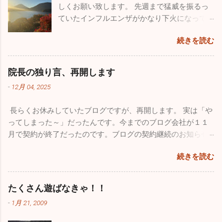
しくお願い致します。 先週まで猛威を振るっ
さい。 今年も良いこと悪いこと色々ありまし
ていたインフルエンザがかなり下火になって
た。一番がっかりしたことはなんと言っても
きました。先週近所の保育園２件、定期健康
10数年続けていたこのブログが消えてしまっ
続きを読む
診断を行ってきましたが、なんと欠席者ゼ
たことです。自分のミスなので仕方はありま
ロ！5～60人在籍しているの一人も休んでいま
せんが、大事な大事な財産がなくなってしま
せんでした。地域によってかなり差がありま
い、物凄く落ち込みました。仕事の忙しさを
院長の独り言、再開します
だ学級閉鎖を行っている学校もあるようです
理由にしたくはありませんが、私的な事務仕
-
12月 04, 2025
が、確実に収束に向かっています。このまま
事に関しては非常におろそかになってしまっ
穏やかな年末年始を迎えたいですね。 さてブ
た１年だったと思います。12月からは心機一
長らくお休みしていたブログですが、再開します。 実は「や
ログの新たな立ち上げ準備のため１１月は１
転、またこのブログをしっかりした素晴らし
ってしまった～」だったんです。今までのブログ会社が１１
回も投稿していませんでしたが、１１月も
いものに築き上げて行きたいと思っていま
月で契約が終了だったのです。ブログの契約継続のお知らせ
色々ありました。仲良しのあの人（！？）と
す。 一番うれしかったことはこれ！！ 小学校
が来ていたようなんですが全く気付かず、いきなりブログが
ちょっとお出かけしてきました。 みつざわ耳
の頃から憧れていたブルーインパルス。ブル
続きを読む
書けなくなってしまいました。多くの人たちの力も借りて
鼻科の長先生と紅葉カヤックツアーに出かけ
ーインパルスの現役パイロットと友人になれ
色々対処したのですが、時すでに遅く今までのブログがすべ
ました。 休診日の水曜日、早朝に横浜を出
たことが今年最高にうれしかったことです。
て消えてしまいました。１７年間の自分の軌跡は一瞬で吹っ
発。富士五湖の本栖湖に赴きました。紅葉の
たくさん遊ばなきゃ！！
飛行機が大好きで小さい時から父に連れられ
飛んでしまいました。物凄い財産をなくした気分で落ち込み
見頃で本栖湖へ行く道中も鮮やかな紅葉に気
て多くの航空祭に行っていました。写真集や
-
1月 21, 2009
ました。HPを管理している会社の方も、何とか復活できない
分が高揚しました。お互いインフレーターカ
本を買い集め、プラモデルもたくさん作りま
ものかと一生懸命解決策を探してもらいましたが、残念なが
ヤック（空気を入れて膨らませる超初心者用