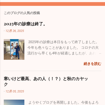
このブログの人気の投稿
2025年の診療は終了。
-
12月 26, 2025
2025年の診療は本日をもって終了しました。
今年も色々なことがありました。 コロナの大
流行から早くも4年が経過しましたが、あれか
らずっと風邪が流行りっぱなしと言う印象が
続きを読む
あります。日本人の抵抗力が落ちちゃったの
ですかね。今年も１０月からインフルエンザ
が流行し、いまだにたくさんの罹患者が出て
寒いけど最高、あの人（！？）と秋のカヤッ
います。１２月になって猛威を振るっている
ク
のが感染性胃腸炎。最終日の26日は30人以上
-
12月 05, 2025
の嘔吐、下痢、腹痛の方が来院されました。
来週からは当院を含めほとんどの医療機関が
ようやくブログを再開しました。今後もよろ
休みなので、体調管理をしっかりやってくだ