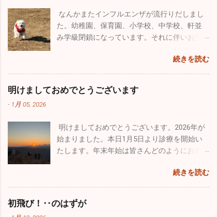
ると普段の疲れが吹っ飛びます。本当のこと
ーだけ...
り感染性胃腸炎がちらほらと出ています。年
活を自分も送ること、それを心掛ければ子供
を言うとかなり歳も取って、この忙しさで身
なんかまたインフルエンザが流行りだしまし
末年始は飲む、食べる機会が多いので十分気
は必ず立派に育つと信じています。 皆さんも
体は悲鳴をあげてるんです（笑）。家で寝て
た。幼稚園、保育園、小学校、中学校、軒並
を付けてください！ 今年も色々な出会いがあ
子供とは、褒めるにしろ怒るにしろ、 た～く
いたいな～なんて日もたくさんありますが、
み学級閉鎖になっています。それに伴いお父
りました。こうやって年齢を重ねていくごと
さん 接してあげてください。
あえて出かけることにしています。仕事も遊
さん、お母さん方、大人にも移ってしまって
に友人も増えてきます。今年最大の出会いは
続きを読む
びも全力でやらないとね♪♪ １２月に入って寒
います。どちらかと言うとお子さんのほうが
ブルーインパルスのパイロットの方と友人に
さも厳しく乾燥もひどいです。火の用心・風
罹患者は多い気がしますが、お子さんと暮ら
なれたこと。幼少時から飛行機ばかりを追い
邪用心！家では加湿器、そして手洗い・うが
していない大人の方も相当数罹患していま
かけていた自分としては、思いがけない素晴
明けましておめでとうございます
い。注意しましょうね！！
す。型はほとんどがＢ型です。どうぞ油断せ
らしい出会いでした。 12/14、沖縄の那覇で基
-
1月 05, 2026
ずにお気を付けになってください。 日本海側
地際があり今年最後のブルーインパルスの演
は大寒波・大雪で大変なことになっています
技飛行が催されました。その友人のパイロッ
明けましておめでとうございます。2026年が
が、太平洋側はずっと晴天です。寒さは厳し
トからお招きを頂き、本当にとんぼ返りです
始まりました。本日1月5日より診療を開始い
いですが元気な人にはうれしい天候です。自
が行ってきました。 那覇の基地祭は内地の基
たします。年末年始は皆さんどのようにお過
分もなぜだが風邪もひかずに健康状態を維持
地祭と違って激混みと言う感じはなかったで
ごしになられたでしょうか。自分は１週間の
できています。忙しい毎日は変わりはありま
す。普通に空港で旅客機を眺めているだけで
続きを読む
お休みを頂き心身ともにフレッシュ出来まし
せんが、休日は懲りずにお出かけです（笑）
満足なんですが、基地祭では普段見られない
た。 昨年末はインフルエンザ、感染性胃腸炎
今回はワンコのためのお出かけをしてきまし
飛行機が間近で見ることができるので最高に
等が猛威を振るっていましたが新年はどうな
た。平日は朝早く出勤し帰りもかなり遅くな
初飛び！‥のはずが
幸せです。 那覇基地は官民両方が使用するた
っていることか。１週間でしたが集団生活も
るので、なかなかしっかりとしたお散歩が行
め、旅客機の離着陸が分単位であります。通