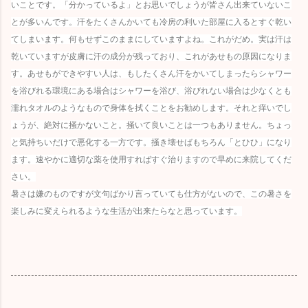
いことです。「分かっているよ」とお思いでしょうが皆さん出来ていないこ
とが多いんです。汗をたくさんかいても冷房の利いた部屋に入るとすぐ乾い
てしまいます。何もせずこのままにしていますよね。これがだめ。実は汗は
乾いていますが皮膚に汗の成分が残っており、これがあせもの原因になりま
す。あせもができやすい人は、もしたくさん汗をかいてしまったらシャワー
を浴びれる環境にある場合はシャワーを浴び、浴びれない場合は少なくとも
濡れタオルのようなもので身体を拭くことをお勧めします。それと痒いでし
ょうが、絶対に掻かないこと。掻いて良いことは一つもありません。ちょっ
と気持ちいだけで悪化する一方です。掻き壊せばもちろん「とひひ」になり
ます。速やかに適切な薬を使用すればすぐ治りますので早めに来院してくだ
さい。
暑さは嫌のものですが文句ばかり言っていても仕方がないので、この暑さを
楽しみに変えられるような生活が出来たらなと思っています。