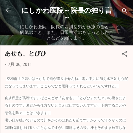
スキップしてメイン コンテンツに移動
にしかわ医院～院長の独り言
～
にしかわ医院 院長の西川岳男が診療のこと、
病気のこと、また、日常生活のちょっとしたこ
となどを綴ります。
あせも、とびひ
-
7月 06, 2011
空梅雨！？暑いばっかりで雨が降りませんね。電力不足に加え水不足も心配
になってしまいます。ここらでひと雨降ってくれるといいんですけど。
皮膚疾患が倍増です。ほとんどが「あせも」「とびひ」のたぐいの暑さによ
るものです。夏だから仕方ないと言えば仕方ないんですが、予防することや
悪化を防ぐことはできます。
暑い日が続いているので汗をかくのはあたり前です。かえって汗をかくのは
新陳代謝を上げ良いことなんですが、問題はその後。汗をそのまま放置しな