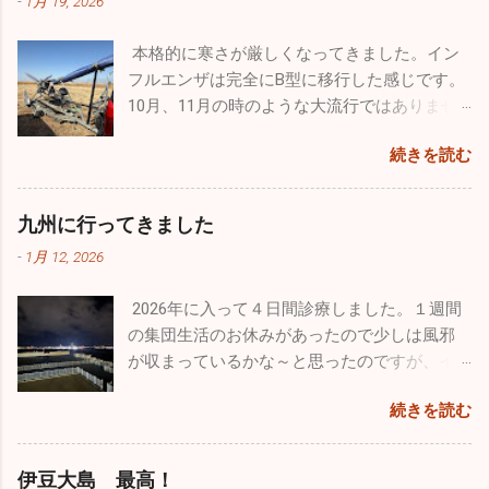
-
1月 19, 2026
お休みだったので、風邪の流行は若干なりと
けていません。自分の家のワンコ達もストレ
常のブルーインパルスの曲技飛行時間は４０
も治まっていると予想していますが、診療を
スが溜まっていると思うので、ドッグランで
分ほどなんですが、ここ那覇基地では通常の
本格的に寒さが厳しくなってきました。イン
開始し数日経過しないと状況は分かりませ
思いっきり走ってもらいたくて出かけてきま
半分以下しか飛行時間が取れないようです。
フルエンザは完全にB型に移行した感じです。
ん。診療所も穏やかな始まりを迎えたいもの
した。 ここのドッグランはとても広くてたく
わずか１５～２０分の短い時間でしたが、友
10月、11月の時のような大流行ではありませ
です。 楽しかった年末年始は終了。これから
さんのワンコ達が来ていました。大型犬、中
人の素晴らしい曲技飛行をわくわくしながら
んが、確実にインフルエンザB型の患者さんが
はまた頑張って診療をしていきます。2026年
型犬、小型犬とエリアが分かれており、うち
見学しました。 他にも様々な飛行機がたくさ
続きを読む
増えています。そして相変わらず猛威を振る
は皆さんにとって良い年でありますように！
のチビッ子たちは安心して走り廻っていまし
ん展示さてれていましたし、多くのグッズ販
っているのが感染性胃腸炎。毎日20～30人の
本年もどうぞよろしくお願い致します！！
た。 若さって凄いですね。１歳のホワイトの
売、イベントが催されていました。飛行機見
患者さんが来ます。どの疾患にしても予防は
九州に行ってきました
「リリィ」は疲れ知らず！常に全力疾走。他
学以外でも色々楽しむことができるよう工夫
「手洗い」「うがい」「規則正しい生活」で
のワンコたちと激しいい鬼ごっこをしていま
がされていました。自分的に特に目を引いた
-
1月 12, 2026
す。十分気を付けてください。 自分の趣味の
した。１４歳の大先輩「ルー」はとにかくノ
のは政府専用機。こんなに近くで見たのは初
一つ、ウルトラライトプレーンですが、新年
ンビリ、ゆったり。時々走りますが自分のペ
めてでクルーの方とかなり長時間お話をしま
2026年に入って４日間診療しました。１週間
初飛びのため茨城県の利根川河川敷に行って
ースで日向ぼっこですかね♪♪ そして昨年心臓
した。公にできない事はたくさんあると思い
の集団生活のお休みがあったので少しは風邪
きました。
の大手術をした４歳のシルバーの「ラヴ
ますが、内部のことをかなり詳しく聞くこと
が収まっているかな～と思ったのですが、イ
ィ」。手術前の元気を取り戻してホワイトの
ができました。 非日常に触れるという事はめ
ンフルエンザ・感染性胃腸炎は相変わらず流
忙しくて長
リリィに勝るとも劣らない走りっぷり。本当
続きを読む
ちゃくちゃ気分転換になりますね。今回は大
行していました。インフルエンザはB型が出て
らく飛んでいませんでしたので、機体はシッ
に回復してくれて良かったです。 家ではゲー
好きな飛行機と１日中過ごすことができたの
います。年末まではほとんどがA型でしたが、
カリ作動するか心配でしたがエンジンは１発
ジに入れっぱなしという事もなく家の中を自
で本当に至福のひと時でした。最近は忙しす
この１週間は３割がB型でした。コロナも４名
で始動。「よ～し順調、順調！」トレーラー
伊豆大島 最高！
由に動き回っていますが、それでも狭い空間