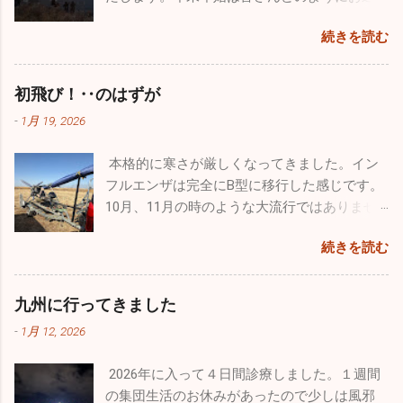
分もなぜだが風邪もひかずに健康状態を維持
地祭と違って激混みと言う感じはなかったで
ごしになられたでしょうか。自分は１週間の
できています。忙しい毎日は変わりはありま
す。普通に空港で旅客機を眺めているだけで
続きを読む
お休みを頂き心身ともにフレッシュ出来まし
せんが、休日は懲りずにお出かけです（笑）
満足なんですが、基地祭では普段見られない
た。 昨年末はインフルエンザ、感染性胃腸炎
今回はワンコのためのお出かけをしてきまし
飛行機が間近で見ることができるので最高に
等が猛威を振るっていましたが新年はどうな
た。平日は朝早く出勤し帰りもかなり遅くな
初飛び！‥のはずが
幸せです。 那覇基地は官民両方が使用するた
っていることか。１週間でしたが集団生活も
るので、なかなかしっかりとしたお散歩が行
め、旅客機の離着陸が分単位であります。通
-
1月 19, 2026
お休みだったので、風邪の流行は若干なりと
けていません。自分の家のワンコ達もストレ
常のブルーインパルスの曲技飛行時間は４０
も治まっていると予想していますが、診療を
スが溜まっていると思うので、ドッグランで
分ほどなんですが、ここ那覇基地では通常の
本格的に寒さが厳しくなってきました。イン
開始し数日経過しないと状況は分かりませ
思いっきり走ってもらいたくて出かけてきま
半分以下しか飛行時間が取れないようです。
フルエンザは完全にB型に移行した感じです。
ん。診療所も穏やかな始まりを迎えたいもの
した。 ここのドッグランはとても広くてたく
わずか１５～２０分の短い時間でしたが、友
10月、11月の時のような大流行ではありませ
です。 楽しかった年末年始は終了。これから
さんのワンコ達が来ていました。大型犬、中
人の素晴らしい曲技飛行をわくわくしながら
んが、確実にインフルエンザB型の患者さんが
はまた頑張って診療をしていきます。2026年
型犬、小型犬とエリアが分かれており、うち
見学しました。 他にも様々な飛行機がたくさ
続きを読む
増えています。そして相変わらず猛威を振る
は皆さんにとって良い年でありますように！
のチビッ子たちは安心して走り廻っていまし
ん展示さてれていましたし、多くのグッズ販
っているのが感染性胃腸炎。毎日20～30人の
本年もどうぞよろしくお願い致します！！
た。 若さって凄いですね。１歳のホワイトの
売、イベントが催されていました。飛行機見
患者さんが来ます。どの疾患にしても予防は
九州に行ってきました
「リリィ」は疲れ知らず！常に全力疾走。他
学以外でも色々楽しむことができるよう工夫
「手洗い」「うがい」「規則正しい生活」で
のワンコたちと激しいい鬼ごっこをしていま
がされていました。自分的に特に目を引いた
-
1月 12, 2026
す。十分気を付けてください。 自分の趣味の
した。１４歳の大先輩「ルー」はとにかくノ
のは政府専用機。こんなに近くで見たのは初
一つ、ウルトラライトプレーンですが、新年
ンビリ、ゆったり。時々走りますが自分のペ
めてでクルーの方とかなり長時間お話をしま
2026年に入って４日間診療しました。１週間
初飛びのため茨城県の利根川河川敷に行って
ースで日向ぼっこですかね♪♪ そして昨年心臓
した。公にできない事はたくさんあると思い
の集団生活のお休みがあったので少しは風邪
きました。