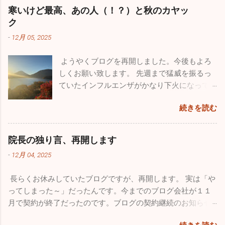
が流行し、いまだにたくさんの罹患者が出て
寒いけど最高、あの人（！？）と秋のカヤッ
います。１２月になって猛威を振るっている
ク
のが感染性胃腸炎。最終日の26日は30人以上
-
12月 05, 2025
の嘔吐、下痢、腹痛の方が来院されました。
来週からは当院を含めほとんどの医療機関が
ようやくブログを再開しました。今後もよろ
休みなので、体調管理をしっかりやってくだ
しくお願い致します。 先週まで猛威を振るっ
さい。 今年も良いこと悪いこと色々ありまし
ていたインフルエンザがかなり下火になって
た。一番がっかりしたことはなんと言っても
きました。先週近所の保育園２件、定期健康
10数年続けていたこのブログが消えてしまっ
続きを読む
診断を行ってきましたが、なんと欠席者ゼ
たことです。自分のミスなので仕方はありま
ロ！5～60人在籍しているの一人も休んでいま
せんが、大事な大事な財産がなくなってしま
せんでした。地域によってかなり差がありま
い、物凄く落ち込みました。仕事の忙しさを
院長の独り言、再開します
だ学級閉鎖を行っている学校もあるようです
理由にしたくはありませんが、私的な事務仕
-
12月 04, 2025
が、確実に収束に向かっています。このまま
事に関しては非常におろそかになってしまっ
穏やかな年末年始を迎えたいですね。 さてブ
た１年だったと思います。12月からは心機一
長らくお休みしていたブログですが、再開します。 実は「や
ログの新たな立ち上げ準備のため１１月は１
転、またこのブログをしっかりした素晴らし
ってしまった～」だったんです。今までのブログ会社が１１
回も投稿していませんでしたが、１１月も
いものに築き上げて行きたいと思っていま
月で契約が終了だったのです。ブログの契約継続のお知らせ
色々ありました。仲良しのあの人（！？）と
す。 一番うれしかったことはこれ！！ 小学校
が来ていたようなんですが全く気付かず、いきなりブログが
ちょっとお出かけしてきました。 みつざわ耳
の頃から憧れていたブルーインパルス。ブル