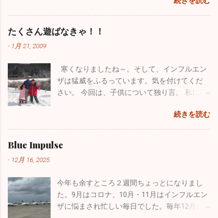
続きを読む
書けなくなってしまいました。多くの人たちの力も借りて
鼻科の長先生と紅葉カヤックツアーに出かけ
ーインパルスの現役パイロットと友人になれ
色々対処したのですが、時すでに遅く今までのブログがすべ
ました。 休診日の水曜日、早朝に横浜を出
たことが今年最高にうれしかったことです。
て消えてしまいました。１７年間の自分の軌跡は一瞬で吹っ
発。富士五湖の本栖湖に赴きました。紅葉の
たくさん遊ばなきゃ！！
飛行機が大好きで小さい時から父に連れられ
飛んでしまいました。物凄い財産をなくした気分で落ち込み
見頃で本栖湖へ行く道中も鮮やかな紅葉に気
て多くの航空祭に行っていました。写真集や
-
1月 21, 2009
ました。HPを管理している会社の方も、何とか復活できない
分が高揚しました。お互いインフレーターカ
本を買い集め、プラモデルもたくさん作りま
ものかと一生懸命解決策を探してもらいましたが、残念なが
ヤック（空気を入れて膨らませる超初心者用
した。実はパイロットになりたくて、航空大
寒くなりましたね～。そして、インフルエン
らダメでした。 ここで止まっても何も良いことがないのでス
のカヤック）を持っていて「さあ始めよう」
学・防衛大学の受験を考えていました。残念
ザは猛威をふるっています。気を付けてくだ
パッとあきらめて、１からまた心機一転、素晴らしいブログ
と準備に入ったら自分が大ポカ。専用の空気
ながら受験当時の視力は0.8、その頃はほとん
さい。 今回は、子供について独り言。 私には
になるよう頑張ります。大した情報を挙げることはできませ
入れを忘れてしまいました。自分のカヤック
ど治っていましたが気管支喘息の持病もあり
小学校３年生の息子と１年生の娘がいます。
んが、お暇なときにまたご覧になってください。 12/4の夜に
は出せなくなってしまい、長先生のカヤック
ました。パイロットの道は断腸の思いで諦め
続きを読む
わがままで、憎たらしくもなってきました
このブログを書いていますが、インフルエンザが嘘のように
にタンデムで乗ることになりました。 おっさ
ました。空を飛ぶ憧れは捨てきれず、今はウ
が、とってもかわいい子供たちです。 休日は
収束し始めました。もちろんまだまだ罹患されている方はい
ん二人で誰もいない本栖湖をノンビリ。天気
ルトラライトプレーンで空を飛んでいます
疲れていて寝坊したいのですが、子供たちは
ますが、１週間前の半分以下になっています。その代わり嘔
Blue Impulse
も良く富士山も近くにバッチリ見えます。気
が、ブルーのパイロットは憧れ中の憧れ。先
父親の疲れなど全く知ったこっちゃありませ
吐・下痢・腹痛の感染性胃腸炎が一気に増加しています。皆
温は２℃でしたが一生懸命オールを動かしてい
日松島から家族全員で自分の家に泊まりに来
-
12月 16, 2025
ん。毎週、朝から引きづり回されています。
さん気を付けてくださいね。 年末年始は毎年インフルエンザ
るとあっという間に暖かくなり、汗だくにな
てくれましたが、その際に実際使用していた
でも、子供がパパ、パパと寄ってくるのはも
の流行であたふたしますが、今年は意外と落ち着いた穏やか
りました。湖は透けて青く、周辺はピークを
本物のヘルメットバイザーカバーをプレゼン
今年も余すところ２週間ちょっとになりまし
う数年でしょうね。うっとうしいと思うこと
な正月を迎えられるかもしれません。2025年もあとわずかで
迎えた黄色や赤に彩られた素晴らしい紅葉。
トしてくれました。 自衛隊員は現役の時に支
た。9月はコロナ、10月・11月はインフルエン
もあるのですが、今遊んであげなきゃ後悔す
すが引き続き体調管理をしっかりやってください。 ブログの
最高でした！ ２時間近くカヤックで遊び、お
給されたものはすべて返却しなくてはいけな
ザに悩まされ忙しい毎日でした。毎年12月に
るんだろうなと思い、できる限り遊んでいま
形式が変わったのでしばらく見づらいかもしれませんが、自
昼に山梨名物の「ほうとう」を食べて横浜に
いことになっています。パイロットの場合、
入るこの時期からインフルエンザの流行が始