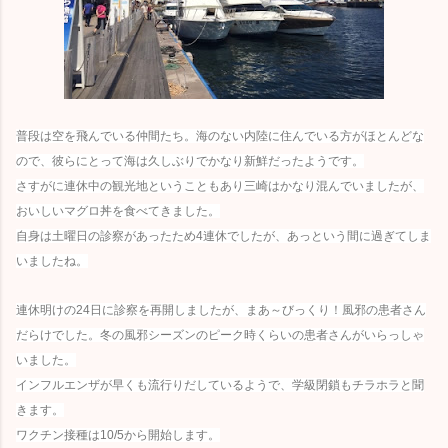
普段は空を飛んでいる仲間たち。海のない内陸に住んでいる方がほとんどな
ので、彼らにとって海は久しぶりでかなり新鮮だったようです。
さすがに連休中の観光地ということもあり三崎はかなり混んでいましたが、
おいしいマグロ丼を食べてきました。
自身は土曜日の診察があったため4連休でしたが、あっという間に過ぎてしま
いましたね。
連休明けの24日に診察を再開しましたが、まあ～びっくり！風邪の患者さん
だらけでした。冬の風邪シーズンのピーク時くらいの患者さんがいらっしゃ
いました。
インフルエンザが早くも流行りだしているようで、学級閉鎖もチラホラと聞
きます。
ワクチン接種は10/5から開始します。