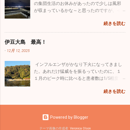
ースで日向ぼっこですかね♪♪ そして昨年心臓
した。公にできない事はたくさんあると思い
の集団生活のお休みがあったので少しは風邪
きました。
の大手術をした４歳のシルバーの「ラヴ
ますが、内部のことをかなり詳しく聞くこと
が収まっているかな～と思ったのですが、イ
ィ」。手術前の元気を取り戻してホワイトの
ができました。 非日常に触れるという事はめ
ンフルエンザ・感染性胃腸炎は相変わらず流
忙しくて長
リリィに勝るとも劣らない走りっぷり。本当
続きを読む
ちゃくちゃ気分転換になりますね。今回は大
行していました。インフルエンザはB型が出て
らく飛んでいませんでしたので、機体はシッ
に回復してくれて良かったです。 家ではゲー
好きな飛行機と１日中過ごすことができたの
います。年末まではほとんどがA型でしたが、
カリ作動するか心配でしたがエンジンは１発
ジに入れっぱなしという事もなく家の中を自
で本当に至福のひと時でした。最近は忙しす
この１週間は３割がB型でした。コロナも４名
で始動。「よ～し順調、順調！」トレーラー
伊豆大島 最高！
由に動き回っていますが、それでも狭い空間
ぎて普通に生活していてもストレスがたまり
ほど出たのでやはり油断はできませんね。引
から機体を下した時にトラブルを発見してし
です。たくさんの日を浴びて外で駆け巡る姿
-
12月 12, 2025
気分が塞ぎがちになるので、こういうイベン
き続き手洗い・うがいをしっかりやって感染
まいました。なんと前輪がパンクしていまし
こそワンコの本当の姿ですよね。普通のお散
トに参加すことは重要です。仕事のパフォー
予防を心がけてください。 皆さんは年末年始
た。ただ単に空気が少なくなっているだけだ
歩でもこれだけ走ることはありませんので、
インフルエンザがかなり下火になってきまし
マンスを上...
はどのように過ごされましたか。自分は久し
と思ったのですが、空気を入れてもすぐにタ
とても楽しかったと思います。 普段はどうし
た。あれだけ猛威をを振るっていたのに、１
ぶりに１週間もお休みを頂いたのでワンコ達
イヤが柔らくなってしまいます。よくよく見
ても人間中心の生活になってしまいますが、
１月のピーク時に比べると患者数は1/5程度、
と九州旅行をしていました。 12/26診療終了
たらビスのようなものが刺さっていました。
ワンコだって家に迎え入れたら家族です。ス
１日に５～６人ほどしか出ていません。その
後、横須賀港からフェリーに乗って九州の門
前回飛んだ時には気づきませんでしたが、す
続きを読む
トレスがたまらないようなるべく外に連れ出
代わり嘔吐・下痢・腹痛の感染性胃腸炎が大
司に向かいました。24時間の船旅でしたが、
でに刺さっていたんでしょうね。無風快晴で
して、愛情をたっぷり注いであげようと思っ
流行。全く何もないという時期が少ないです
なんか楽しくてあっという間でした。船には
絶好の飛行日和だったのですが、今回はエン
ています！！ 花粉症が始まって患者さんが多
ね。またなぜかインフルエンザA型が終わると
レストラン・カフェ・売店はもちろん、ジ
ジンの状態を確認するにとどめ初飛行は諦め
くなってきたのと同時に、冒頭でもお話しし
１ヶ月程ずれてインフルエンザB型が流行りま
ム・ゲームセンター・カラオケ・ミニシアタ
ました。 自分の機体は現在カウルを新しくし
Powered by Blogger
た通りインフルエンザB型が猛威を振るい始め
す。気を付けましょう。 最近、新しい友人が
ー・お風呂までありビックリしました。もち
ており写真の如くネイキッド状態。飛んでい
ています。患者さんの話を聞くと、かなりの
できました。大島の漁師さんたちです。漁師
ろん何日間も旅をする豪華客船ではないので
テーマ画像の作成者:
Veronica Olson