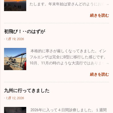
が行ってきました。 那覇の基地祭は内地の基
たします。年末年始は皆さんどのようにお過
分もなぜだが風邪もひかずに健康状態を維持
地祭と違って激混みと言う感じはなかったで
ごしになられたでしょうか。自分は１週間の
できています。忙しい毎日は変わりはありま
す。普通に空港で旅客機を眺めているだけで
続きを読む
お休みを頂き心身ともにフレッシュ出来まし
せんが、休日は懲りずにお出かけです（笑）
満足なんですが、基地祭では普段見られない
た。 昨年末はインフルエンザ、感染性胃腸炎
今回はワンコのためのお出かけをしてきまし
飛行機が間近で見ることができるので最高に
等が猛威を振るっていましたが新年はどうな
た。平日は朝早く出勤し帰りもかなり遅くな
初飛び！‥のはずが
幸せです。 那覇基地は官民両方が使用するた
っていることか。１週間でしたが集団生活も
るので、なかなかしっかりとしたお散歩が行
め、旅客機の離着陸が分単位であります。通
-
1月 19, 2026
お休みだったので、風邪の流行は若干なりと
けていません。自分の家のワンコ達もストレ
常のブルーインパルスの曲技飛行時間は４０
も治まっていると予想していますが、診療を
スが溜まっていると思うので、ドッグランで
分ほどなんですが、ここ那覇基地では通常の
本格的に寒さが厳しくなってきました。イン
開始し数日経過しないと状況は分かりませ
思いっきり走ってもらいたくて出かけてきま
半分以下しか飛行時間が取れないようです。
フルエンザは完全にB型に移行した感じです。
ん。診療所も穏やかな始まりを迎えたいもの
した。 ここのドッグランはとても広くてたく
わずか１５～２０分の短い時間でしたが、友
10月、11月の時のような大流行ではありませ
です。 楽しかった年末年始は終了。これから
さんのワンコ達が来ていました。大型犬、中
人の素晴らしい曲技飛行をわくわくしながら
んが、確実にインフルエンザB型の患者さんが
はまた頑張って診療をしていきます。2026年
型犬、小型犬とエリアが分かれており、うち
見学しました。 他にも様々な飛行機がたくさ
続きを読む
増えています。そして相変わらず猛威を振る
は皆さんにとって良い年でありますように！
のチビッ子たちは安心して走り廻っていまし
ん展示さてれていましたし、多くのグッズ販
っているのが感染性胃腸炎。毎日20～30人の
本年もどうぞよろしくお願い致します！！
た。 若さって凄いですね。１歳のホワイトの
売、イベントが催されていました。飛行機見
患者さんが来ます。どの疾患にしても予防は
九州に行ってきました
「リリィ」は疲れ知らず！常に全力疾走。他
学以外でも色々楽しむことができるよう工夫
「手洗い」「うがい」「規則正しい生活」で
のワンコたちと激しいい鬼ごっこをしていま
がされていました。自分的に特に目を引いた
-
1月 12, 2026
す。十分気を付けてください。 自分の趣味の
した。１４歳の大先輩「ルー」はとにかくノ
のは政府専用機。こんなに近くで見たのは初
一つ、ウルトラライトプレーンですが、新年
ンビリ、ゆったり。時々走りますが自分のペ
めてでクルーの方とかなり長時間お話をしま
2026年に入って４日間診療しました。１週間
初飛びのため茨城県の利根川河川敷に行って