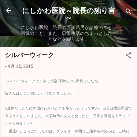
スキップしてメイン コンテンツに移動
にしかわ医院～院長の独り言
～
にしかわ医院 院長の西川岳男が診療のこと、
病気のこと、また、日常生活のちょっとしたこ
となどを綴ります。
シルバーウィーク
-
9月 25, 2015
シルバーウィークはまさに行楽日和のいい天気でしたね。
皆さんはどこかお出かけになりましたか。
5連休だったため外国に行かれた方も多かったようですが、自分は横浜周辺で
うろうろしていました。大学時代の友人と会ったり、子供と近場をドライブ
したり外食したり。
一番遠いところに行ったのは、グライダー仲間と三浦半島の先っぽ、三崎に