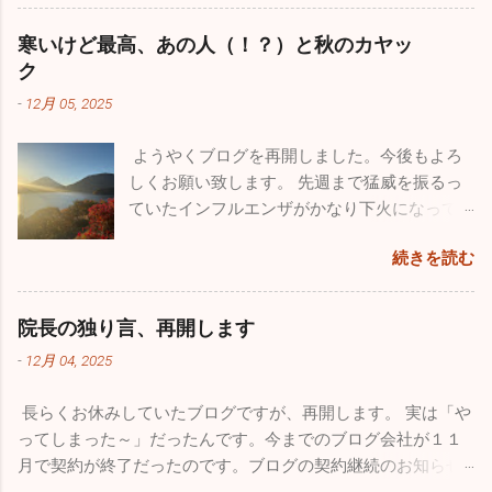
ですかね。今年も１０月からインフルエンザ
が流行し、いまだにたくさんの罹患者が出て
寒いけど最高、あの人（！？）と秋のカヤッ
います。１２月になって猛威を振るっている
ク
のが感染性胃腸炎。最終日の26日は30人以上
-
12月 05, 2025
の嘔吐、下痢、腹痛の方が来院されました。
来週からは当院を含めほとんどの医療機関が
ようやくブログを再開しました。今後もよろ
休みなので、体調管理をしっかりやってくだ
しくお願い致します。 先週まで猛威を振るっ
さい。 今年も良いこと悪いこと色々ありまし
ていたインフルエンザがかなり下火になって
た。一番がっかりしたことはなんと言っても
きました。先週近所の保育園２件、定期健康
10数年続けていたこのブログが消えてしまっ
続きを読む
診断を行ってきましたが、なんと欠席者ゼ
たことです。自分のミスなので仕方はありま
ロ！5～60人在籍しているの一人も休んでいま
せんが、大事な大事な財産がなくなってしま
せんでした。地域によってかなり差がありま
い、物凄く落ち込みました。仕事の忙しさを
院長の独り言、再開します
だ学級閉鎖を行っている学校もあるようです
理由にしたくはありませんが、私的な事務仕
-
12月 04, 2025
が、確実に収束に向かっています。このまま
事に関しては非常におろそかになってしまっ
穏やかな年末年始を迎えたいですね。 さてブ
た１年だったと思います。12月からは心機一
長らくお休みしていたブログですが、再開します。 実は「や
ログの新たな立ち上げ準備のため１１月は１
転、またこのブログをしっかりした素晴らし
ってしまった～」だったんです。今までのブログ会社が１１
回も投稿していませんでしたが、１１月も
いものに築き上げて行きたいと思っていま
月で契約が終了だったのです。ブログの契約継続のお知らせ
色々ありました。仲良しのあの人（！？）と
す。 一番うれしかったことはこれ！！ 小学校
が来ていたようなんですが全く気付かず、いきなりブログが