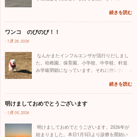
るんだろうなと思い、できる限り遊んでいま
形式が変わったのでしばらく見づらいかもしれませんが、自
昼に山梨名物の「ほうとう」を食べて横浜に
いことになっています。パイロットの場合、
入るこの時期からインフルエンザの流行が始
す。同じような経験をしているお父さん、お
分も頑張って「院長の独り言」続けていこうと思います。ど
帰りました。 あまりにも楽しかったので長先
続きを読む
ヘルメット・フライトスーツ・Gスーツ・ブー
まり年末年始はてんやわんやになるのです
母さんはかなりいることでしょう。毎日大変
うぞよろしくお願い致します。 （一部過去のブログが残って
生とは「三ッ沢カヤッククラブでも立ち上げ
ツ・手袋、すべて自分しか使わないものです
が、今年はひょっとしたら穏やかな年末年始
な苦労をされているかもしれませんが、子供
いるものもありました。残っているものは掲載しておきま
て色々な場所でカヤックをやろう」と約束
が、私物として持ち出すこともできないし、
なるかもしれませんね。 インフルエンザの患
がどんな人間になっていくかは親しだいだと
ワンコ のびのび！！
す。HP左上の３本線ハンバーグアイコンをクリック、アーカ
し、今後も続けようかと思っています。 忙し
もちろん貰うということも出来ないそうで
者さんの数は、先週に関して言えば１日10人
思っています。子供にたくさん愛情を注ぐこ
イブをクリックしていただくと残っていた一部過去のブログ
い毎日ですが、やっぱり外に出て気分転換す
-
1月 26, 2026
す。そんな中、唯一ヘルメットバイザーカバ
弱。11月に比べると激減しました。その代わ
と、子供の手本になるようなしっかりした生
が見ることができます。）
ると普段の疲れが吹っ飛びます。本当のこと
ーだけ...
り感染性胃腸炎がちらほらと出ています。年
活を自分も送ること、それを心掛ければ子供
を言うとかなり歳も取って、この忙しさで身
なんかまたインフルエンザが流行りだしまし
末年始は飲む、食べる機会が多いので十分気
は必ず立派に育つと信じています。 皆さんも
体は悲鳴をあげてるんです（笑）。家で寝て
た。幼稚園、保育園、小学校、中学校、軒並
を付けてください！ 今年も色々な出会いがあ
子供とは、褒めるにしろ怒るにしろ、 た～く
いたいな～なんて日もたくさんありますが、
み学級閉鎖になっています。それに伴いお父
りました。こうやって年齢を重ねていくごと
さん 接してあげてください。
あえて出かけることにしています。仕事も遊
さん、お母さん方、大人にも移ってしまって
に友人も増えてきます。今年最大の出会いは
続きを読む
びも全力でやらないとね♪♪ １２月に入って寒
います。どちらかと言うとお子さんのほうが
ブルーインパルスのパイロットの方と友人に
さも厳しく乾燥もひどいです。火の用心・風
罹患者は多い気がしますが、お子さんと暮ら
なれたこと。幼少時から飛行機ばかりを追い
邪用心！家では加湿器、そして手洗い・うが
していない大人の方も相当数罹患していま
かけていた自分としては、思いがけない素晴
明けましておめでとうございます
い。注意しましょうね！！
す。型はほとんどがＢ型です。どうぞ油断せ
らしい出会いでした。 12/14、沖縄の那覇で基
-
1月 05, 2026
ずにお気を付けになってください。 日本海側
地際があり今年最後のブルーインパルスの演
は大寒波・大雪で大変なことになっています
技飛行が催されました。その友人のパイロッ
明けましておめでとうございます。2026年が
が、太平洋側はずっと晴天です。寒さは厳し
トからお招きを頂き、本当にとんぼ返りです
始まりました。本日1月5日より診療を開始い
いですが元気な人にはうれしい天候です。自