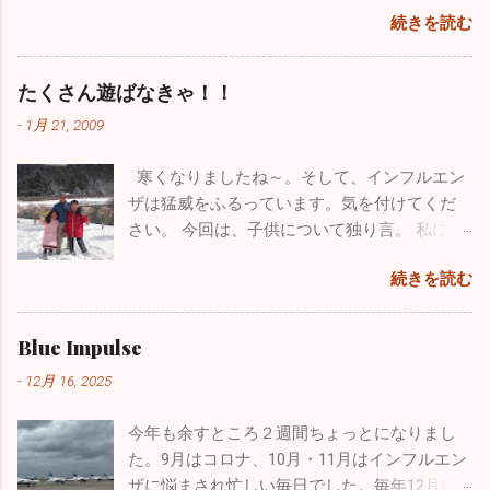
ちょっとお出かけしてきました。 みつざわ耳
の頃から憧れていたブルーインパルス。ブル
続きを読む
書けなくなってしまいました。多くの人たちの力も借りて
鼻科の長先生と紅葉カヤックツアーに出かけ
ーインパルスの現役パイロットと友人になれ
色々対処したのですが、時すでに遅く今までのブログがすべ
ました。 休診日の水曜日、早朝に横浜を出
たことが今年最高にうれしかったことです。
て消えてしまいました。１７年間の自分の軌跡は一瞬で吹っ
発。富士五湖の本栖湖に赴きました。紅葉の
たくさん遊ばなきゃ！！
飛行機が大好きで小さい時から父に連れられ
飛んでしまいました。物凄い財産をなくした気分で落ち込み
見頃で本栖湖へ行く道中も鮮やかな紅葉に気
て多くの航空祭に行っていました。写真集や
-
1月 21, 2009
ました。HPを管理している会社の方も、何とか復活できない
分が高揚しました。お互いインフレーターカ
本を買い集め、プラモデルもたくさん作りま
ものかと一生懸命解決策を探してもらいましたが、残念なが
ヤック（空気を入れて膨らませる超初心者用
した。実はパイロットになりたくて、航空大
寒くなりましたね～。そして、インフルエン
らダメでした。 ここで止まっても何も良いことがないのでス
のカヤック）を持っていて「さあ始めよう」
学・防衛大学の受験を考えていました。残念
ザは猛威をふるっています。気を付けてくだ
パッとあきらめて、１からまた心機一転、素晴らしいブログ
と準備に入ったら自分が大ポカ。専用の空気
ながら受験当時の視力は0.8、その頃はほとん
さい。 今回は、子供について独り言。 私には
になるよう頑張ります。大した情報を挙げることはできませ
入れを忘れてしまいました。自分のカヤック
ど治っていましたが気管支喘息の持病もあり
小学校３年生の息子と１年生の娘がいます。
んが、お暇なときにまたご覧になってください。 12/4の夜に
は出せなくなってしまい、長先生のカヤック
ました。パイロットの道は断腸の思いで諦め
続きを読む
わがままで、憎たらしくもなってきました
このブログを書いていますが、インフルエンザが嘘のように
にタンデムで乗ることになりました。 おっさ
ました。空を飛ぶ憧れは捨てきれず、今はウ
が、とってもかわいい子供たちです。 休日は
収束し始めました。もちろんまだまだ罹患されている方はい
ん二人で誰もいない本栖湖をノンビリ。天気
ルトラライトプレーンで空を飛んでいます
疲れていて寝坊したいのですが、子供たちは
ますが、１週間前の半分以下になっています。その代わり嘔
Blue Impulse
も良く富士山も近くにバッチリ見えます。気
が、ブルーのパイロットは憧れ中の憧れ。先
父親の疲れなど全く知ったこっちゃありませ
吐・下痢・腹痛の感染性胃腸炎が一気に増加しています。皆
温は２℃でしたが一生懸命オールを動かしてい
日松島から家族全員で自分の家に泊まりに来
-
12月 16, 2025
ん。毎週、朝から引きづり回されています。
さん気を付けてくださいね。 年末年始は毎年インフルエンザ
るとあっという間に暖かくなり、汗だくにな
てくれましたが、その際に実際使用していた
でも、子供がパパ、パパと寄ってくるのはも
の流行であたふたしますが、今年は意外と落ち着いた穏やか
りました。湖は透けて青く、周辺はピークを
本物のヘルメットバイザーカバーをプレゼン
今年も余すところ２週間ちょっとになりまし
う数年でしょうね。うっとうしいと思うこと
な正月を迎えられるかもしれません。2025年もあとわずかで
迎えた黄色や赤に彩られた素晴らしい紅葉。
トしてくれました。 自衛隊員は現役の時に支
た。9月はコロナ、10月・11月はインフルエン
もあるのですが、今遊んであげなきゃ後悔す
すが引き続き体調管理をしっかりやってください。 ブログの
最高でした！ ２時間近くカヤックで遊び、お
給されたものはすべて返却しなくてはいけな
ザに悩まされ忙しい毎日でした。毎年12月に