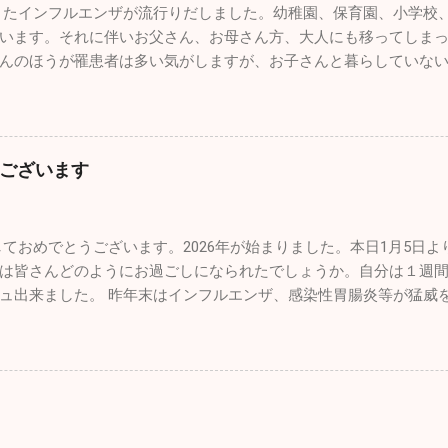
たインフルエンザが流行りだしました。幼稚園、保育園、小学校
ったです。普通に空港で旅客機を眺めているだけで満足なんです
います。それに伴いお父さん、お母さん方、大人にも移ってしま
が間近で見ることができるので最高に幸せです。 那覇基地は官民
んのほうが罹患者は多い気がしますが、お子さんと暮らしていな
陸が分単位であります。通常のブルーインパルスの曲技飛行時間
型はほとんどがＢ型です。どうぞ油断せずにお気を付けになってく
地では通常の半分以下しか飛行時間が取れないようです。わずか
で大変なことになっていますが、太平洋側はずっと晴天です。寒
人の素晴らしい曲技飛行をわくわくしながら見学しました。 他に
い天候です。自分もなぜだが風邪もひかずに健康状態を維持でき
れていましたし、多くのグッズ販売、イベントが催されていまし
ませんが、休日は懲りずにお出かけです（笑） 今回はワンコのた
とができるよう工夫がされていました。自分的に特に目を引いた
ございます
は朝早く出勤し帰りもかなり遅くなるので、なかなかしっかりと
のは初めてでクルーの方とかなり長時間お話をしました。公にで
の家のワンコ達もストレスが溜まっていると思うので、ドッグラ
、内部のことをかなり詳しく聞くことができました。 非日常に触
かけてきました。 ここのドッグランはとても広くてたくさんのワ
換になりますね。今回は大好きな飛行機と１日中過ごすことがで
ておめでとうございます。2026年が始まりました。本日1月5日
型犬、小型犬とエリアが分かれており、うちのチビッ子たちは安
最近は忙しすぎて普通に生活していてもストレスがたまり気分が
は皆さんどのようにお過ごしになられたでしょうか。自分は１週
凄いですね。１歳のホワイトの「リリィ」は疲れ知らず！常に全
トに参加すことは重要です。仕事のパフォーマンスを上...
ュ出来ました。 昨年末はインフルエンザ、感染性胃腸炎等が猛威
ごっこをしていました。１４歳の大先輩「ルー」はとにかくノン
っていることか。１週間でしたが集団生活もお休みだったので、
のペースで日向ぼっこですかね♪♪ そして昨年心臓の大手術をした
ると予想していますが、診療を開始し数日経過しないと状況は分
術前の元気を取り戻してホワイトのリリィに勝るとも劣らない走
を迎えたいものです。 楽しかった年末年始は終了。これからはま
ったです。 家ではゲージに入れっぱなしという事もなく家の中を
026年は皆さんにとって良い年でありますように！ 本年もどうぞ
でも狭い空間です。たくさんの日を浴びて外で駆け巡る姿こそワ
歩でもこれだけ走ることはありませんので、とても楽しかったと思
心の生活になってしまいますが、ワンコだって家に迎え入れたら