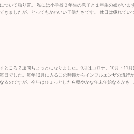
て手洗い・うがい。注意しましょうね！！
について独り言。 私には小学校３年生の息子と１年生の娘がいま
ったのでしばらく見づらいかもしれませんが、自分も頑張って「院
てきましたが、とってもかわいい子供たちです。 休日は疲れてい
くお願い致します。 （一部過去のブログが残っているものもあり
父親の疲れなど全く知ったこっちゃありません。毎週、朝から引
上の３本線ハンバーグアイコンをクリック、アーカイブをクリック
がパパ、パパと寄ってくるのはもう数年でしょうね。うっとうし
とができます。）
んであげなきゃ後悔するんだろうなと思い、できる限り遊んでい
さん、お母さんはかなりいることでしょう。毎日大変な苦労をさ
んな人間になっていくかは親しだいだと思っています。子供にた
なるようなしっかりした生活を自分も送ること、それを心掛けれ
す。 皆さんも子供とは、褒めるにしろ怒るにしろ、 た～くさん 
すところ２週間ちょっとになりました。9月はコロナ、10月・11
毎日でした。毎年12月に入るこの時期からインフルエンザの流行
なるのですが、今年はひょっとしたら穏やかな年末年始なるかもし
者さんの数は、先週に関して言えば１日10人弱。11月に比べると
腸炎がちらほらと出ています。年末年始は飲む、食べる機会が多
年も色々な出会いがありました。こうやって年齢を重ねていくごと
出会いはブルーインパルスのパイロットの方と友人になれたこと
ていた自分としては、思いがけない素晴らしい出会いでした。 12/
最後のブルーインパルスの演技飛行が催されました。その友人の
にとんぼ返りですが行ってきました。 那覇の基地祭は内地の基地