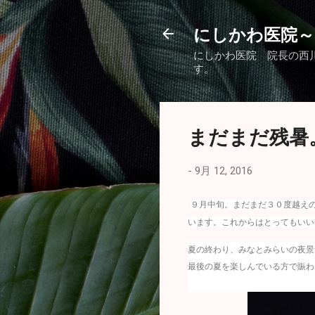
にしかわ医院～
にしかわ医院 院長の西
す。
まだまだ残暑
-
9月 12, 2016
９月中旬。まだまだ３０度越え
います。これからはとってもいい
夏の終わり、みなとみらいの夜景
最後の夏を楽しんでいる方で賑わ