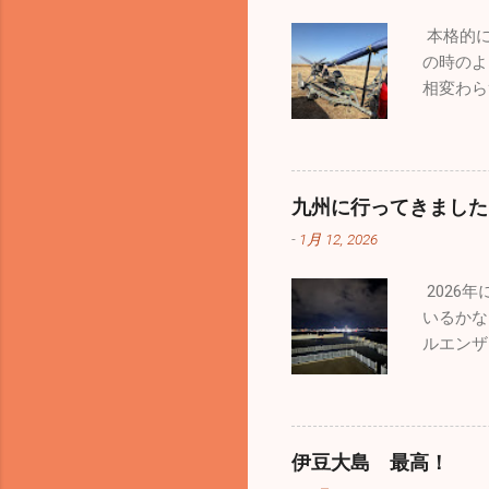
ないよう
本格的に
って患者
の時のよ
い始めて
相変わら
ても予防
一つ、
いません
九州に行ってきました
順調！」
-
1月 12, 2026
いました
柔らくな
2026
づきませ
いるかな
今回はエ
ルエンザ
ており写
ロナも４
ほうが気
防を心が
でお預け
もお休み
の仲間の
に乗って
乗ってい
伊豆大島 最高！
船にはレ
るのは自