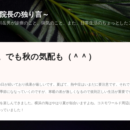
スキップしてメイン コンテンツに移動
院長の独り言～
川岳男が診療のこと、病気のこと、また、日常生活のちょっとした
。でも秋の気配も（＾＾）
の日が続いており残暑が厳しいです。夏ばて、熱中症はいまだに要注意です。それで
季節にななっていくのですが、寒暖の差が激しくなるので規則正しい生活が重要で
を楽しんできました。横浜の海はやはり夏が似合いますよね。コスモワールド周辺
っていました！