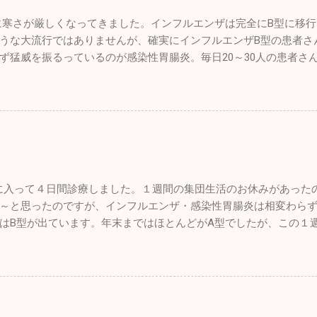
なるべく外に連れ出して、愛情をたっぷり注いであげようと思って
寒さが厳しくなってきました。インフルエンザは完全にB型に移行し
さんが多くなってきたのと同時に、冒頭でもお話しした通りインフ
うな大流行ではありませんが、確実にインフルエンザB型の患者さ
います。患者さんの話を聞くと、かなりの幼稚園・学校で学...
ず猛威を振るっているのが感染性胃腸炎。毎日20～30人の患者さ
は「手洗い」「うがい」「規則正しい生活」です。十分気を付けて
ウルトラライトプレーンですが、新年初飛びのため茨城県の利根川
忙しくて長らく
でしたので、機体はシッカリ作動するか心配でしたがエンジンは
トレーラーから機体を下した時にトラブルを発見してしまいまし
。ただ単に空気が少なくなっているだけだと思ったのですが、空
ってしまいます。よくよく見たらビスのようなものが刺さってい
年に入って４日間診療しました。１週間の集団生活のお休みがあった
んでしたが、すでに刺さっていたんでしょうね。無風快晴で絶好
～と思ったのですが、インフルエンザ・感染性胃腸炎は相変わら
ンジンの状態を確認するにとどめ初飛行は諦めました。 自分の機
はB型が出ています。年末まではほとんどがA型でしたが、この１
真の如くネイキッド状態。飛んでいる時の風圧は凄いのですが、
名ほど出たのでやはり油断はできませんね。引き続き手洗い・う
落ちいいんですよね～。来月には新しい風防も装着されパンク修
けてください。 皆さんは年末年始はどのように過ごされましたか
です。 他の仲間は初飛びを楽しんでいました。自分もどうしても
を頂いたのでワンコ達と九州旅行をしていました。 12/26診療終
後席に乗せてもらい真冬の空の散歩をしました。いつも思うので
九州の門司に向かいました。24時間の船旅でしたが、なんか楽し
ると「楽チン」と思われがちなんですが、なんとなく不安で怖い
ストラン・カフェ・売店はもちろん、ジム・ゲームセンター・カ
分よりもはるかに飛行時間が長いベテランパイロットなんですが