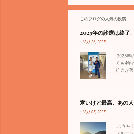
このブログの人気の投稿
2025年の診療は終了
-
12月 26, 2025
2025
くも4年
抗力が落
者が出て
嘔吐、下
調管理を
はなんと
寒いけど最高、あの人
ありませ
-
12月 05, 2025
したくは
ます。1
ようやく
思ってい
フルエン