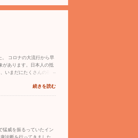
た。 コロナの大流行から早
象があります。日本人の抵
し、いまだにたくさんの罹患
日の26日は30人以上の
続きを読む
の医療機関が休みなので、体
た。一番がっかりしたこと
。自分のミスなので仕方は
した。仕事の忙しさを理由に
てしまった１年だったと思い
のに築き上げて行きたいと
で猛威を振るっていたイン
たブルーインパルス。ブル
健康診断を行ってきました