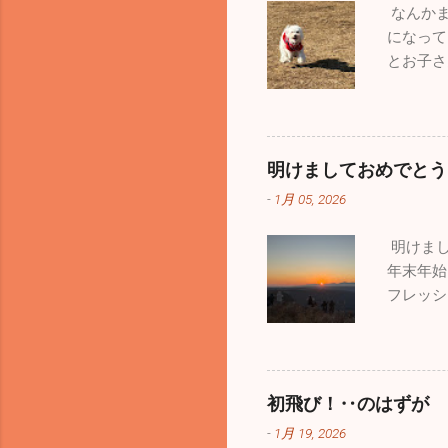
なんかま
じはなか
になって
い飛行機
とお子さ
機の離着
います。
こ那覇基
波・大雪
たが、友
はうれし
展示さて
りはあり
楽しむこ
明けましておめでとう
た。平日
くで見た
-
1月 05, 2026
ん。自分
いますが
たくて出
ゃ気分転
明けまし
型犬、中
でした。
年末年始
若さって
うイベン
フレッシ
しいい鬼
はどうな
すが自分
まってい
ィ」。手
な始まり
れて良か
ます。2
が、それ
初飛び！‥のはずが
通のお散
-
1月 19, 2026
も人間中