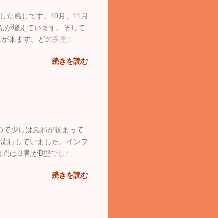
います！！ 花粉症が始ま
た感じです。10月、11月
ルエンザB型が猛威を振る
んが増えています。そして
んが来ます。どの疾患にし
ください。 自分の趣味の
続きを読む
河川敷に行ってきました。
飛んで
１発で始動。「よ～し順調、
た。なんと前輪がパンクして
気を入れてもすぐにタイヤが
ました。前回飛んだ時には気
ので少しは風邪が収まって
の飛行日和だったのですが、
ず流行していました。インフ
体は現在カウルを新しくし
週間は３割がB型でした。コ
下がよく見えてカウルなしの
がいをしっかりやって感染予
理も行うので初飛行は来月ま
続きを読む
。自分は久しぶりに１週間
空を飛びたかったので、他
了後、横須賀港からフェリー
すが自分が操縦せずに後席に
くてあっという間でした。
んです。もちろん操縦してい
ラオケ・ミニシアター・お風
、それでも他人の操縦はちょ