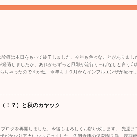
。
年の診療は本日をもって終了しました。今年も色々なことがありまし
が経過しましたが、あれからずっと風邪が流行りっぱなしと言う印
ちちゃったのですかね。今年も１０月からインフルエンザが流行
います。１２月になって猛威を振るっているのが感染性胃腸炎。最終
痢、腹痛の方が来院されました。来週からは当院を含めほとんど
しっかりやってください。 今年も良いこと悪いこと色々ありまし
言っても10数年続けていたこのブログが消えてしまったことです
（！？）と秋のカヤック
んが、大事な大事な財産がなくなってしまい、物凄く落ち込みま
ありませんが、私的な事務仕事に関しては非常におろそかになっ
2月からは心機一転、またこのブログをしっかりした素晴らしいも
ブログを再開しました。今後もよろしくお願い致します。 先週ま
ます。 一番うれしかったことはこれ！！ 小学校の頃から憧れてい
ザがかなり下火になってきました。先週近所の保育園２件、定期