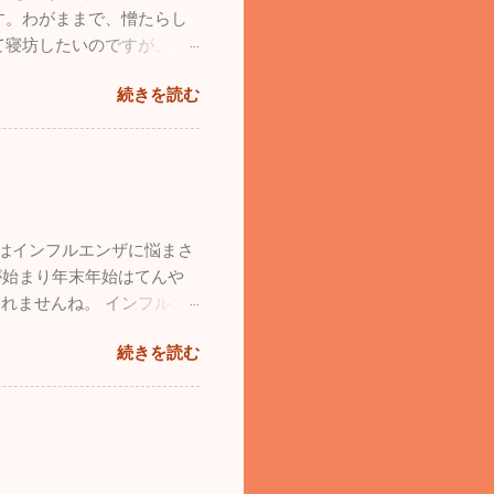
す。わがままで、憎たらし
長の独り言」続けていこう
て寝坊したいのですが、子
ました。残っているものは
きづり回されています。で
していただくと残っていた
続きを読む
いと思うこともあるのです
ます。同じような経験をして
れているかもしれませんが、
くさん愛情を注ぐこと、子供
ば子供は必ず立派に育つと信
接してあげてください。
月はインフルエンザに悩まさ
が始まり年末年始はてんや
れませんね。 インフルエ
激減しました。その代わり
続きを読む
いので十分気を付けてくださ
に友人も増えてきます。今
。幼少時から飛行機ばかりを
14、沖縄の那覇で基地際が
パイロットからお招きを頂
祭と違って激混みと言う感