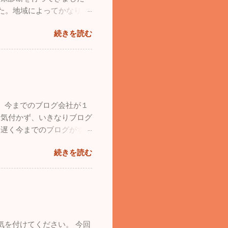
ったことです。飛行機が大好
した。地域によってかなり差
や本を買い集め、プラモデル
かっています。このまま穏や
学の受験を考えていました。
続きを読む
１１月は１回も投稿してい
支喘息の持病もありまし
ょっとお出かけしてきまし
ず、今はウルトラライトプレ
日の水曜日、早朝に横浜を
島から家族全員で自分の家に
鮮やかな紅葉に気分が高揚し
バイザーカバーをプレゼント
者用のカヤック）を持ってい
くてはいけないことになっ
れてしまいました。自分のカ
ーツ・手袋、すべて自分し
。今までのブログ会社が１
なりました。 おっさん二
貰うということも出来ないそ
く気付かず、いきなりブログ
えます。気温は２℃でしたが
に遅く今までのブログがすべ
りました。湖は透けて青く、
産をなくした気分で落ち込み
２時間近くカヤックで遊
続きを読む
てもらいましたが、残念な
も楽しかったので長先生と
た心機一転、素晴らしいブ
」と約束し、今後も続けよう
ってください。 12/4
普段の疲れが吹っ飛びま
ろんまだまだ罹患されている
げてるんです（笑）。家で寝
胃腸炎が一気に増加していま
います。仕事も遊びも全力で
が、今年は意外と落ち着い
・風邪用心！家では加湿
を付けてください。 今回
をしっかりやってくださ