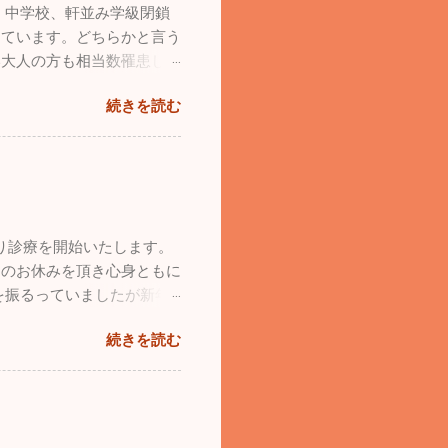
、中学校、軒並み学級閉鎖
が、基地祭では普段見られな
っています。どちらかと言う
両方が使用するため、旅客
い大人の方も相当数罹患して
は４０分ほどなんですが、こ
ださい。 日本海側は大寒
１５～２０分の短い時間でし
続きを読む
さは厳しいですが元気な人に
も様々な飛行機がたくさん
ています。忙しい毎日は変わ
た。飛行機見学以外でも色々
めのお出かけをしてきまし
のは政府専用機。こんなに近
したお散歩が行けていませ
きない事はたくさんあると思
ンで思いっきり走ってもらい
れるという事はめちゃくち
ンコ達が来ていました。大
きたので本当に至福のひと時
より診療を開始いたします。
心して走り廻っていました。
塞ぎがちになるので、こうい
間のお休みを頂き心身ともに
力疾走。他のワンコたちと激
を振るっていましたが新年
ビリ、ゆったり。時々走りま
風邪の流行は若干なりとも治
４歳のシルバーの「ラヴ
続きを読む
かりません。診療所も穏やか
りっぷり。本当に回復してく
た頑張って診療をしていき
自由に動き回っています
よろしくお願い致します！！
ンコの本当の姿ですよね。普
います。 普段はどうして
家族です。ストレスがたまら