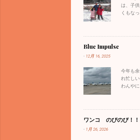
器、そし
は、子供
い。 ブログの形式が変わ
くもなっ
と思います。どうぞよろし
供たちは
掲載しておきます。HP左
も、子供
一部過去のブログが見るこ
が、今遊
いるお父
Blue Impulse
子供がど
-
12月 16, 2025
の手本に
じていま
今年も余
れ忙しい
わんやに
ンザの患
感染性胃
い！ 今
年最大の
ワンコ のびのび！！
追いかけ
-
1月 26, 2026
あり今年
き、本当