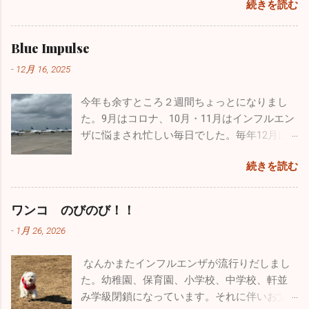
ました。パイロットの道は断腸の思いで諦め
続きを読む
わがままで、憎たらしくもなってきました
このブログを書いていますが、インフルエンザが嘘のように
にタンデムで乗ることになりました。 おっさ
ました。空を飛ぶ憧れは捨てきれず、今はウ
が、とってもかわいい子供たちです。 休日は
収束し始めました。もちろんまだまだ罹患されている方はい
ん二人で誰もいない本栖湖をノンビリ。天気
ルトラライトプレーンで空を飛んでいます
疲れていて寝坊したいのですが、子供たちは
ますが、１週間前の半分以下になっています。その代わり嘔
Blue Impulse
も良く富士山も近くにバッチリ見えます。気
が、ブルーのパイロットは憧れ中の憧れ。先
父親の疲れなど全く知ったこっちゃありませ
吐・下痢・腹痛の感染性胃腸炎が一気に増加しています。皆
温は２℃でしたが一生懸命オールを動かしてい
日松島から家族全員で自分の家に泊まりに来
-
12月 16, 2025
ん。毎週、朝から引きづり回されています。
さん気を付けてくださいね。 年末年始は毎年インフルエンザ
るとあっという間に暖かくなり、汗だくにな
てくれましたが、その際に実際使用していた
でも、子供がパパ、パパと寄ってくるのはも
の流行であたふたしますが、今年は意外と落ち着いた穏やか
りました。湖は透けて青く、周辺はピークを
本物のヘルメットバイザーカバーをプレゼン
今年も余すところ２週間ちょっとになりまし
う数年でしょうね。うっとうしいと思うこと
な正月を迎えられるかもしれません。2025年もあとわずかで
迎えた黄色や赤に彩られた素晴らしい紅葉。
トしてくれました。 自衛隊員は現役の時に支
た。9月はコロナ、10月・11月はインフルエン
もあるのですが、今遊んであげなきゃ後悔す
すが引き続き体調管理をしっかりやってください。 ブログの
最高でした！ ２時間近くカヤックで遊び、お
給されたものはすべて返却しなくてはいけな
ザに悩まされ忙しい毎日でした。毎年12月に
るんだろうなと思い、できる限り遊んでいま
形式が変わったのでしばらく見づらいかもしれませんが、自
昼に山梨名物の「ほうとう」を食べて横浜に
いことになっています。パイロットの場合、
入るこの時期からインフルエンザの流行が始
す。同じような経験をしているお父さん、お
分も頑張って「院長の独り言」続けていこうと思います。ど
帰りました。 あまりにも楽しかったので長先
続きを読む
ヘルメット・フライトスーツ・Gスーツ・ブー
まり年末年始はてんやわんやになるのです
母さんはかなりいることでしょう。毎日大変
うぞよろしくお願い致します。 （一部過去のブログが残って
生とは「三ッ沢カヤッククラブでも立ち上げ
ツ・手袋、すべて自分しか使わないものです
が、今年はひょっとしたら穏やかな年末年始
な苦労をされているかもしれませんが、子供
いるものもありました。残っているものは掲載しておきま
て色々な場所でカヤックをやろう」と約束
が、私物として持ち出すこともできないし、
なるかもしれませんね。 インフルエンザの患
がどんな人間になっていくかは親しだいだと
ワンコ のびのび！！
す。HP左上の３本線ハンバーグアイコンをクリック、アーカ
し、今後も続けようかと思っています。 忙し
もちろん貰うということも出来ないそうで
者さんの数は、先週に関して言えば１日10人
思っています。子供にたくさん愛情を注ぐこ
イブをクリックしていただくと残っていた一部過去のブログ
い毎日ですが、やっぱり外に出て気分転換す
-
1月 26, 2026
す。そんな中、唯一ヘルメットバイザーカバ
弱。11月に比べると激減しました。その代わ
と、子供の手本になるようなしっかりした生
が見ることができます。）
ると普段の疲れが吹っ飛びます。本当のこと
ーだけ...
り感染性胃腸炎がちらほらと出ています。年
活を自分も送ること、それを心掛ければ子供
を言うとかなり歳も取って、この忙しさで身
なんかまたインフルエンザが流行りだしまし
末年始は飲む、食べる機会が多いので十分気
は必ず立派に育つと信じています。 皆さんも
体は悲鳴をあげてるんです（笑）。家で寝て
た。幼稚園、保育園、小学校、中学校、軒並
を付けてください！ 今年も色々な出会いがあ
子供とは、褒めるにしろ怒るにしろ、 た～く
いたいな～なんて日もたくさんありますが、
み学級閉鎖になっています。それに伴いお父
りました。こうやって年齢を重ねていくごと
さん 接してあげてください。