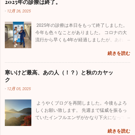
2025年の診療は終了。
-
12月 26, 2025
2025年の診療は本日をもって終了しました。
今年も色々なことがありました。 コロナの大
流行から早くも4年が経過しましたが、あれか
らずっと風邪が流行りっぱなしと言う印象が
続きを読む
あります。日本人の抵抗力が落ちちゃったの
ですかね。今年も１０月からインフルエンザ
が流行し、いまだにたくさんの罹患者が出て
寒いけど最高、あの人（！？）と秋のカヤッ
います。１２月になって猛威を振るっている
ク
のが感染性胃腸炎。最終日の26日は30人以上
-
12月 05, 2025
の嘔吐、下痢、腹痛の方が来院されました。
来週からは当院を含めほとんどの医療機関が
ようやくブログを再開しました。今後もよろ
休みなので、体調管理をしっかりやってくだ
しくお願い致します。 先週まで猛威を振るっ
さい。 今年も良いこと悪いこと色々ありまし
ていたインフルエンザがかなり下火になって
た。一番がっかりしたことはなんと言っても
きました。先週近所の保育園２件、定期健康
10数年続けていたこのブログが消えてしまっ
続きを読む
診断を行ってきましたが、なんと欠席者ゼ
たことです。自分のミスなので仕方はありま