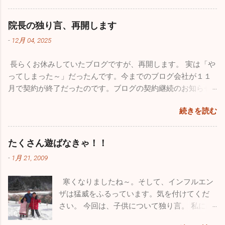
ロ！5～60人在籍しているの一人も休んでいま
せんが、大事な大事な財産がなくなってしま
せんでした。地域によってかなり差がありま
い、物凄く落ち込みました。仕事の忙しさを
院長の独り言、再開します
だ学級閉鎖を行っている学校もあるようです
理由にしたくはありませんが、私的な事務仕
-
12月 04, 2025
が、確実に収束に向かっています。このまま
事に関しては非常におろそかになってしまっ
穏やかな年末年始を迎えたいですね。 さてブ
た１年だったと思います。12月からは心機一
長らくお休みしていたブログですが、再開します。 実は「や
ログの新たな立ち上げ準備のため１１月は１
転、またこのブログをしっかりした素晴らし
ってしまった～」だったんです。今までのブログ会社が１１
回も投稿していませんでしたが、１１月も
いものに築き上げて行きたいと思っていま
月で契約が終了だったのです。ブログの契約継続のお知らせ
色々ありました。仲良しのあの人（！？）と
す。 一番うれしかったことはこれ！！ 小学校
が来ていたようなんですが全く気付かず、いきなりブログが
ちょっとお出かけしてきました。 みつざわ耳
の頃から憧れていたブルーインパルス。ブル
続きを読む
書けなくなってしまいました。多くの人たちの力も借りて
鼻科の長先生と紅葉カヤックツアーに出かけ
ーインパルスの現役パイロットと友人になれ
色々対処したのですが、時すでに遅く今までのブログがすべ
ました。 休診日の水曜日、早朝に横浜を出
たことが今年最高にうれしかったことです。
て消えてしまいました。１７年間の自分の軌跡は一瞬で吹っ
発。富士五湖の本栖湖に赴きました。紅葉の
たくさん遊ばなきゃ！！
飛行機が大好きで小さい時から父に連れられ
飛んでしまいました。物凄い財産をなくした気分で落ち込み
見頃で本栖湖へ行く道中も鮮やかな紅葉に気
て多くの航空祭に行っていました。写真集や
-
1月 21, 2009
ました。HPを管理している会社の方も、何とか復活できない
分が高揚しました。お互いインフレーターカ
本を買い集め、プラモデルもたくさん作りま
ものかと一生懸命解決策を探してもらいましたが、残念なが
ヤック（空気を入れて膨らませる超初心者用
した。実はパイロットになりたくて、航空大
寒くなりましたね～。そして、インフルエン
らダメでした。 ここで止まっても何も良いことがないのでス
のカヤック）を持っていて「さあ始めよう」
学・防衛大学の受験を考えていました。残念
ザは猛威をふるっています。気を付けてくだ
パッとあきらめて、１からまた心機一転、素晴らしいブログ
と準備に入ったら自分が大ポカ。専用の空気
ながら受験当時の視力は0.8、その頃はほとん
さい。 今回は、子供について独り言。 私には
になるよう頑張ります。大した情報を挙げることはできませ
入れを忘れてしまいました。自分のカヤック
ど治っていましたが気管支喘息の持病もあり
小学校３年生の息子と１年生の娘がいます。
んが、お暇なときにまたご覧になってください。 12/4の夜に
は出せなくなってしまい、長先生のカヤック