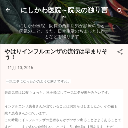
スキップしてメイン コンテンツに移動
にしかわ医院～院長の独り言
～
にしかわ医院 院長の西川岳男が診療のこと、
病気のこと、また、日常生活のちょっとしたこ
となどを綴ります。
やはりインフルエンザの流行は早まりそ
う！
-
11月 10, 2016
一気に冬になったかのような寒さですね。
最高気温は10度ちょっと。秋を飛ばして一気に冬が来たみたいです。
インフルエンザ患者さんが出ていることはお知らせしましたが、その後も
続々患者さんが出ています。
この時期にインフルエンザの患者さんがポツポツ出ることはよくあることで
すが、ここまで多いのは珍しいことです。5～6年前に1回ありましたが、こ