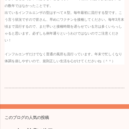
の数年ではなかったことです。
出ているインフルエンザの型はすべてＡ型。毎年最初に流行する型です。こ
う言う状況ですので皆さん、早めにワクチンを接種してください。毎年3月末
頃まで流行するので、まだ早いと接種時期を遅らせている方は多くいらっし
ゃると思います。必ずしも例年通りというわけではないのでご注意くださ
い！
インフルエンザだけでなく普通の風邪も流行っています。年末で忙しくなり
体調を崩しやすいので、規則正しい生活を心がけてくださいね（＾＾）
このブログの人気の投稿