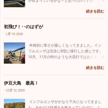
が収まっているかな～と思ったのですが、イ
です。 楽しかった年末年始は終了。これから
さんのワンコ達が来ていました。大型犬、中
人の素晴らしい曲技飛行をわくわくしながら
ンフルエンザ・感染性胃腸炎は相変わらず流
はまた頑張って診療をしていきます。2026年
型犬、小型犬とエリアが分かれており、うち
見学しました。 他にも様々な飛行機がたくさ
続きを読む
行していました。インフルエンザはB型が出て
は皆さんにとって良い年でありますように！
のチビッ子たちは安心して走り廻っていまし
ん展示さてれていましたし、多くのグッズ販
います。年末まではほとんどがA型でしたが、
本年もどうぞよろしくお願い致します！！
た。 若さって凄いですね。１歳のホワイトの
売、イベントが催されていました。飛行機見
この１週間は３割がB型でした。コロナも４名
初飛び！‥のはずが
「リリィ」は疲れ知らず！常に全力疾走。他
学以外でも色々楽しむことができるよう工夫
ほど出たのでやはり油断はできませんね。引
のワンコたちと激しいい鬼ごっこをしていま
がされていました。自分的に特に目を引いた
-
1月 19, 2026
き続き手洗い・うがいをしっかりやって感染
した。１４歳の大先輩「ルー」はとにかくノ
のは政府専用機。こんなに近くで見たのは初
予防を心がけてください。 皆さんは年末年始
ンビリ、ゆったり。時々走りますが自分のペ
めてでクルーの方とかなり長時間お話をしま
本格的に寒さが厳しくなってきました。イン
はどのように過ごされましたか。自分は久し
ースで日向ぼっこですかね♪♪ そして昨年心臓
した。公にできない事はたくさんあると思い
フルエンザは完全にB型に移行した感じです。
ぶりに１週間もお休みを頂いたのでワンコ達
の大手術をした４歳のシルバーの「ラヴ
ますが、内部のことをかなり詳しく聞くこと
10月、11月の時のような大流行ではありませ
と九州旅行をしていました。 12/26診療終了
ィ」。手術前の元気を取り戻してホワイトの
ができました。 非日常に触れるという事はめ
んが、確実にインフルエンザB型の患者さんが
後、横須賀港からフェリーに乗って九州の門
リリィに勝るとも劣らない走りっぷり。本当
続きを読む
ちゃくちゃ気分転換になりますね。今回は大
増えています。そして相変わらず猛威を振る
司に向かいました。24時間の船旅でしたが、
に回復してくれて良かったです。 家ではゲー
好きな飛行機と１日中過ごすことができたの
っているのが感染性胃腸炎。毎日20～30人の
なんか楽しくてあっという間でした。船には
ジに入れっぱなしという事もなく家の中を自
で本当に至福のひと時でした。最近は忙しす
患者さんが来ます。どの疾患にしても予防は
レストラン・カフェ・売店はもちろん、ジ
伊豆大島 最高！
由に動き回っていますが、それでも狭い空間
ぎて普通に生活していてもストレスがたまり
「手洗い」「うがい」「規則正しい生活」で
ム・ゲームセンター・カラオケ・ミニシアタ
です。たくさんの日を浴びて外で駆け巡る姿
-
12月 12, 2025
気分が塞ぎがちになるので、こういうイベン
す。十分気を付けてください。 自分の趣味の
ー・お風呂までありビックリしました。もち
こそワンコの本当の姿ですよね。普通のお散
トに参加すことは重要です。仕事のパフォー
一つ、ウルトラライトプレーンですが、新年
ろん何日間も旅をする豪華客船ではないので
歩でもこれだけ走ることはありませんので、
インフルエンザがかなり下火になってきまし
マンスを上...
初飛びのため茨城県の利根川河川敷に行って
その規模は小さいですが、経験したことがな
とても楽しかったと思います。 普段はどうし
た。あれだけ猛威をを振るっていたのに、１