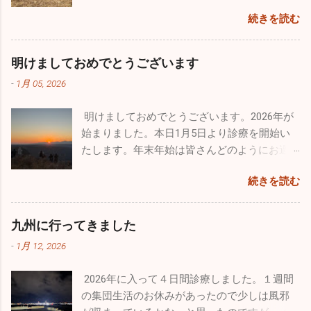
あえて出かけることにしています。仕事も遊
さん、お母さん方、大人にも移ってしまって
に友人も増えてきます。今年最大の出会いは
続きを読む
びも全力でやらないとね♪♪ １２月に入って寒
います。どちらかと言うとお子さんのほうが
ブルーインパルスのパイロットの方と友人に
さも厳しく乾燥もひどいです。火の用心・風
罹患者は多い気がしますが、お子さんと暮ら
なれたこと。幼少時から飛行機ばかりを追い
邪用心！家では加湿器、そして手洗い・うが
していない大人の方も相当数罹患していま
かけていた自分としては、思いがけない素晴
明けましておめでとうございます
い。注意しましょうね！！
す。型はほとんどがＢ型です。どうぞ油断せ
らしい出会いでした。 12/14、沖縄の那覇で基
-
1月 05, 2026
ずにお気を付けになってください。 日本海側
地際があり今年最後のブルーインパルスの演
は大寒波・大雪で大変なことになっています
技飛行が催されました。その友人のパイロッ
明けましておめでとうございます。2026年が
が、太平洋側はずっと晴天です。寒さは厳し
トからお招きを頂き、本当にとんぼ返りです
始まりました。本日1月5日より診療を開始い
いですが元気な人にはうれしい天候です。自
が行ってきました。 那覇の基地祭は内地の基
たします。年末年始は皆さんどのようにお過
分もなぜだが風邪もひかずに健康状態を維持
地祭と違って激混みと言う感じはなかったで
ごしになられたでしょうか。自分は１週間の
できています。忙しい毎日は変わりはありま
す。普通に空港で旅客機を眺めているだけで
続きを読む
お休みを頂き心身ともにフレッシュ出来まし
せんが、休日は懲りずにお出かけです（笑）
満足なんですが、基地祭では普段見られない
た。 昨年末はインフルエンザ、感染性胃腸炎
今回はワンコのためのお出かけをしてきまし
飛行機が間近で見ることができるので最高に
等が猛威を振るっていましたが新年はどうな
た。平日は朝早く出勤し帰りもかなり遅くな
九州に行ってきました
幸せです。 那覇基地は官民両方が使用するた
っていることか。１週間でしたが集団生活も
るので、なかなかしっかりとしたお散歩が行
め、旅客機の離着陸が分単位であります。通
-
1月 12, 2026
お休みだったので、風邪の流行は若干なりと
けていません。自分の家のワンコ達もストレ
常のブルーインパルスの曲技飛行時間は４０
も治まっていると予想していますが、診療を
スが溜まっていると思うので、ドッグランで
分ほどなんですが、ここ那覇基地では通常の
2026年に入って４日間診療しました。１週間
開始し数日経過しないと状況は分かりませ
思いっきり走ってもらいたくて出かけてきま
半分以下しか飛行時間が取れないようです。
の集団生活のお休みがあったので少しは風邪
ん。診療所も穏やかな始まりを迎えたいもの
した。 ここのドッグランはとても広くてたく
わずか１５～２０分の短い時間でしたが、友