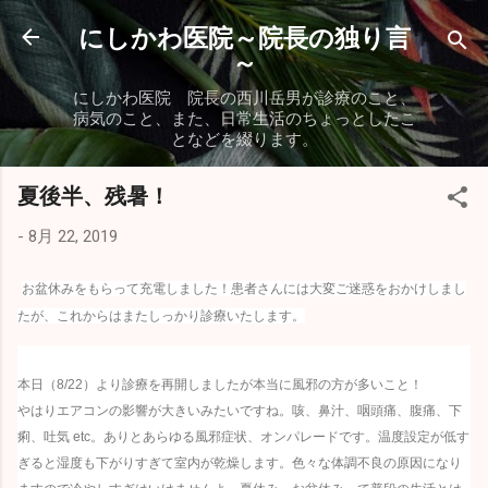
スキップしてメイン コンテンツに移動
にしかわ医院～院長の独り言
～
にしかわ医院 院長の西川岳男が診療のこと、
病気のこと、また、日常生活のちょっとしたこ
となどを綴ります。
夏後半、残暑！
-
8月 22, 2019
お盆休みをもらって充電しました！患者さんには大変ご迷惑をおかけしまし
たが、これからはまたしっかり診療いたします。
本日（8/22）より診療を再開しましたが本当に風邪の方が多いこと！
やはりエアコンの影響が大きいみたいですね。咳、鼻汁、咽頭痛、腹痛、下
痢、吐気 etc。ありとあらゆる風邪症状、オンパレードです。温度設定が低す
ぎると湿度も下がりすぎて室内が乾燥します。色々な体調不良の原因になり