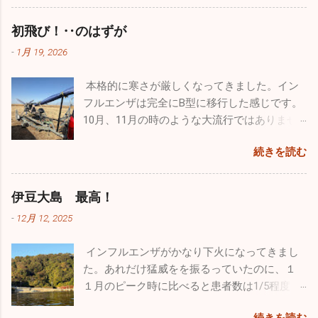
ん展示さてれていましたし、多くのグッズ販
います。年末まではほとんどがA型でしたが、
本年もどうぞよろしくお願い致します！！
た。 若さって凄いですね。１歳のホワイトの
売、イベントが催されていました。飛行機見
この１週間は３割がB型でした。コロナも４名
初飛び！‥のはずが
「リリィ」は疲れ知らず！常に全力疾走。他
学以外でも色々楽しむことができるよう工夫
ほど出たのでやはり油断はできませんね。引
のワンコたちと激しいい鬼ごっこをしていま
がされていました。自分的に特に目を引いた
-
1月 19, 2026
き続き手洗い・うがいをしっかりやって感染
した。１４歳の大先輩「ルー」はとにかくノ
のは政府専用機。こんなに近くで見たのは初
予防を心がけてください。 皆さんは年末年始
ンビリ、ゆったり。時々走りますが自分のペ
めてでクルーの方とかなり長時間お話をしま
本格的に寒さが厳しくなってきました。イン
はどのように過ごされましたか。自分は久し
ースで日向ぼっこですかね♪♪ そして昨年心臓
した。公にできない事はたくさんあると思い
フルエンザは完全にB型に移行した感じです。
ぶりに１週間もお休みを頂いたのでワンコ達
の大手術をした４歳のシルバーの「ラヴ
ますが、内部のことをかなり詳しく聞くこと
10月、11月の時のような大流行ではありませ
と九州旅行をしていました。 12/26診療終了
ィ」。手術前の元気を取り戻してホワイトの
ができました。 非日常に触れるという事はめ
んが、確実にインフルエンザB型の患者さんが
後、横須賀港からフェリーに乗って九州の門
リリィに勝るとも劣らない走りっぷり。本当
続きを読む
ちゃくちゃ気分転換になりますね。今回は大
増えています。そして相変わらず猛威を振る
司に向かいました。24時間の船旅でしたが、
に回復してくれて良かったです。 家ではゲー
好きな飛行機と１日中過ごすことができたの
っているのが感染性胃腸炎。毎日20～30人の
なんか楽しくてあっという間でした。船には
ジに入れっぱなしという事もなく家の中を自
で本当に至福のひと時でした。最近は忙しす
患者さんが来ます。どの疾患にしても予防は
レストラン・カフェ・売店はもちろん、ジ
伊豆大島 最高！
由に動き回っていますが、それでも狭い空間
ぎて普通に生活していてもストレスがたまり
「手洗い」「うがい」「規則正しい生活」で
ム・ゲームセンター・カラオケ・ミニシアタ
です。たくさんの日を浴びて外で駆け巡る姿
-
12月 12, 2025
気分が塞ぎがちになるので、こういうイベン
す。十分気を付けてください。 自分の趣味の
ー・お風呂までありビックリしました。もち
こそワンコの本当の姿ですよね。普通のお散
トに参加すことは重要です。仕事のパフォー
一つ、ウルトラライトプレーンですが、新年
ろん何日間も旅をする豪華客船ではないので
歩でもこれだけ走ることはありませんので、
インフルエンザがかなり下火になってきまし
マンスを上...
初飛びのため茨城県の利根川河川敷に行って
その規模は小さいですが、経験したことがな
とても楽しかったと思います。 普段はどうし
た。あれだけ猛威をを振るっていたのに、１
きました。
かったので面白かったです。 新門司港からは
ても人間中心の生活になってしまいますが、
１月のピーク時に比べると患者数は1/5程度、
車で九州を縦断。大分の由布院、熊本の阿蘇
ワンコだって家に迎え入れたら家族です。ス
１日に５～６人ほどしか出ていません。その
忙しくて長
山、鹿児島の桜島。めちゃくちゃ車で走りま
続きを読む