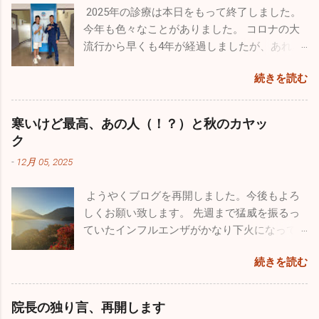
2025年の診療は本日をもって終了しました。
今年も色々なことがありました。 コロナの大
流行から早くも4年が経過しましたが、あれか
らずっと風邪が流行りっぱなしと言う印象が
続きを読む
あります。日本人の抵抗力が落ちちゃったの
ですかね。今年も１０月からインフルエンザ
が流行し、いまだにたくさんの罹患者が出て
寒いけど最高、あの人（！？）と秋のカヤッ
います。１２月になって猛威を振るっている
ク
のが感染性胃腸炎。最終日の26日は30人以上
-
12月 05, 2025
の嘔吐、下痢、腹痛の方が来院されました。
来週からは当院を含めほとんどの医療機関が
ようやくブログを再開しました。今後もよろ
休みなので、体調管理をしっかりやってくだ
しくお願い致します。 先週まで猛威を振るっ
さい。 今年も良いこと悪いこと色々ありまし
ていたインフルエンザがかなり下火になって
た。一番がっかりしたことはなんと言っても
きました。先週近所の保育園２件、定期健康
10数年続けていたこのブログが消えてしまっ
続きを読む
診断を行ってきましたが、なんと欠席者ゼ
たことです。自分のミスなので仕方はありま
ロ！5～60人在籍しているの一人も休んでいま
せんが、大事な大事な財産がなくなってしま
せんでした。地域によってかなり差がありま
い、物凄く落ち込みました。仕事の忙しさを
院長の独り言、再開します
だ学級閉鎖を行っている学校もあるようです