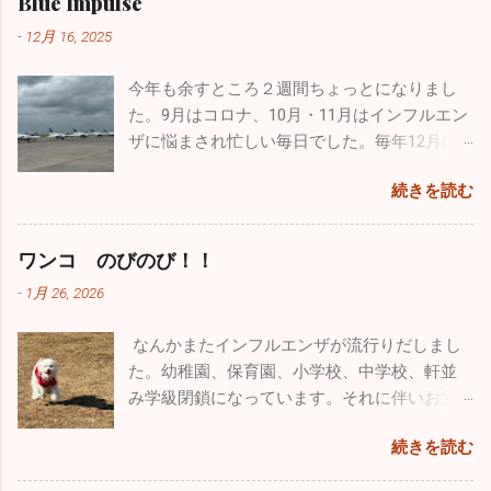
Blue Impulse
も良く富士山も近くにバッチリ見えます。気
が、ブルーのパイロットは憧れ中の憧れ。先
父親の疲れなど全く知ったこっちゃありませ
吐・下痢・腹痛の感染性胃腸炎が一気に増加しています。皆
温は２℃でしたが一生懸命オールを動かしてい
日松島から家族全員で自分の家に泊まりに来
-
12月 16, 2025
ん。毎週、朝から引きづり回されています。
さん気を付けてくださいね。 年末年始は毎年インフルエンザ
るとあっという間に暖かくなり、汗だくにな
てくれましたが、その際に実際使用していた
でも、子供がパパ、パパと寄ってくるのはも
の流行であたふたしますが、今年は意外と落ち着いた穏やか
りました。湖は透けて青く、周辺はピークを
本物のヘルメットバイザーカバーをプレゼン
今年も余すところ２週間ちょっとになりまし
う数年でしょうね。うっとうしいと思うこと
な正月を迎えられるかもしれません。2025年もあとわずかで
迎えた黄色や赤に彩られた素晴らしい紅葉。
トしてくれました。 自衛隊員は現役の時に支
た。9月はコロナ、10月・11月はインフルエン
もあるのですが、今遊んであげなきゃ後悔す
すが引き続き体調管理をしっかりやってください。 ブログの
最高でした！ ２時間近くカヤックで遊び、お
給されたものはすべて返却しなくてはいけな
ザに悩まされ忙しい毎日でした。毎年12月に
るんだろうなと思い、できる限り遊んでいま
形式が変わったのでしばらく見づらいかもしれませんが、自
昼に山梨名物の「ほうとう」を食べて横浜に
いことになっています。パイロットの場合、
入るこの時期からインフルエンザの流行が始
す。同じような経験をしているお父さん、お
分も頑張って「院長の独り言」続けていこうと思います。ど
帰りました。 あまりにも楽しかったので長先
続きを読む
ヘルメット・フライトスーツ・Gスーツ・ブー
まり年末年始はてんやわんやになるのです
母さんはかなりいることでしょう。毎日大変
うぞよろしくお願い致します。 （一部過去のブログが残って
生とは「三ッ沢カヤッククラブでも立ち上げ
ツ・手袋、すべて自分しか使わないものです
が、今年はひょっとしたら穏やかな年末年始
な苦労をされているかもしれませんが、子供
いるものもありました。残っているものは掲載しておきま
て色々な場所でカヤックをやろう」と約束
が、私物として持ち出すこともできないし、
なるかもしれませんね。 インフルエンザの患
がどんな人間になっていくかは親しだいだと
ワンコ のびのび！！
す。HP左上の３本線ハンバーグアイコンをクリック、アーカ
し、今後も続けようかと思っています。 忙し
もちろん貰うということも出来ないそうで
者さんの数は、先週に関して言えば１日10人
思っています。子供にたくさん愛情を注ぐこ
イブをクリックしていただくと残っていた一部過去のブログ
い毎日ですが、やっぱり外に出て気分転換す
-
1月 26, 2026
す。そんな中、唯一ヘルメットバイザーカバ
弱。11月に比べると激減しました。その代わ
と、子供の手本になるようなしっかりした生
が見ることができます。）
ると普段の疲れが吹っ飛びます。本当のこと
ーだけ...
り感染性胃腸炎がちらほらと出ています。年
活を自分も送ること、それを心掛ければ子供
を言うとかなり歳も取って、この忙しさで身
なんかまたインフルエンザが流行りだしまし
末年始は飲む、食べる機会が多いので十分気
は必ず立派に育つと信じています。 皆さんも
体は悲鳴をあげてるんです（笑）。家で寝て
た。幼稚園、保育園、小学校、中学校、軒並
を付けてください！ 今年も色々な出会いがあ
子供とは、褒めるにしろ怒るにしろ、 た～く
いたいな～なんて日もたくさんありますが、
み学級閉鎖になっています。それに伴いお父
りました。こうやって年齢を重ねていくごと
さん 接してあげてください。
あえて出かけることにしています。仕事も遊
さん、お母さん方、大人にも移ってしまって
に友人も増えてきます。今年最大の出会いは
続きを読む
びも全力でやらないとね♪♪ １２月に入って寒
います。どちらかと言うとお子さんのほうが
ブルーインパルスのパイロットの方と友人に
さも厳しく乾燥もひどいです。火の用心・風
罹患者は多い気がしますが、お子さんと暮ら
なれたこと。幼少時から飛行機ばかりを追い