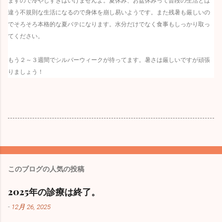
ますので冷やしすぎはいけませんよ。夏休み、お盆休みって普段の生活とは
違う不規則な生活になるので身体を崩し易いようです。また残暑も厳しいの
でそろそろ本格的な夏バテになります。水分だけでなく食事もしっかり取っ
てください。
もう２～３週間でシルバーウィークが待ってます。暑さは厳しいですが頑張
りましょう！
このブログの人気の投稿
2025年の診療は終了。
-
12月 26, 2025