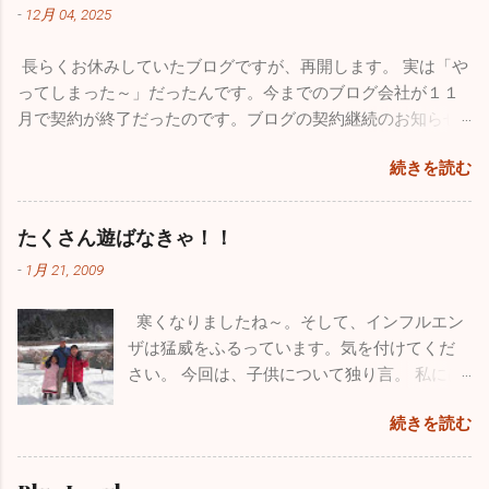
理由にしたくはありませんが、私的な事務仕
-
12月 04, 2025
が、確実に収束に向かっています。このまま
事に関しては非常におろそかになってしまっ
穏やかな年末年始を迎えたいですね。 さてブ
た１年だったと思います。12月からは心機一
長らくお休みしていたブログですが、再開します。 実は「や
ログの新たな立ち上げ準備のため１１月は１
転、またこのブログをしっかりした素晴らし
ってしまった～」だったんです。今までのブログ会社が１１
回も投稿していませんでしたが、１１月も
いものに築き上げて行きたいと思っていま
月で契約が終了だったのです。ブログの契約継続のお知らせ
色々ありました。仲良しのあの人（！？）と
す。 一番うれしかったことはこれ！！ 小学校
が来ていたようなんですが全く気付かず、いきなりブログが
ちょっとお出かけしてきました。 みつざわ耳
の頃から憧れていたブルーインパルス。ブル
続きを読む
書けなくなってしまいました。多くの人たちの力も借りて
鼻科の長先生と紅葉カヤックツアーに出かけ
ーインパルスの現役パイロットと友人になれ
色々対処したのですが、時すでに遅く今までのブログがすべ
ました。 休診日の水曜日、早朝に横浜を出
たことが今年最高にうれしかったことです。
て消えてしまいました。１７年間の自分の軌跡は一瞬で吹っ
発。富士五湖の本栖湖に赴きました。紅葉の
たくさん遊ばなきゃ！！
飛行機が大好きで小さい時から父に連れられ
飛んでしまいました。物凄い財産をなくした気分で落ち込み
見頃で本栖湖へ行く道中も鮮やかな紅葉に気
て多くの航空祭に行っていました。写真集や
-
1月 21, 2009
ました。HPを管理している会社の方も、何とか復活できない
分が高揚しました。お互いインフレーターカ
本を買い集め、プラモデルもたくさん作りま
ものかと一生懸命解決策を探してもらいましたが、残念なが
ヤック（空気を入れて膨らませる超初心者用
した。実はパイロットになりたくて、航空大
寒くなりましたね～。そして、インフルエン
らダメでした。 ここで止まっても何も良いことがないのでス
のカヤック）を持っていて「さあ始めよう」
学・防衛大学の受験を考えていました。残念
ザは猛威をふるっています。気を付けてくだ
パッとあきらめて、１からまた心機一転、素晴らしいブログ
と準備に入ったら自分が大ポカ。専用の空気
ながら受験当時の視力は0.8、その頃はほとん
さい。 今回は、子供について独り言。 私には
になるよう頑張ります。大した情報を挙げることはできませ
入れを忘れてしまいました。自分のカヤック
ど治っていましたが気管支喘息の持病もあり
小学校３年生の息子と１年生の娘がいます。
んが、お暇なときにまたご覧になってください。 12/4の夜に
は出せなくなってしまい、長先生のカヤック
ました。パイロットの道は断腸の思いで諦め
続きを読む
わがままで、憎たらしくもなってきました
このブログを書いていますが、インフルエンザが嘘のように
にタンデムで乗ることになりました。 おっさ
ました。空を飛ぶ憧れは捨てきれず、今はウ
が、とってもかわいい子供たちです。 休日は
収束し始めました。もちろんまだまだ罹患されている方はい
ん二人で誰もいない本栖湖をノンビリ。天気
ルトラライトプレーンで空を飛んでいます
疲れていて寝坊したいのですが、子供たちは
ますが、１週間前の半分以下になっています。その代わり嘔