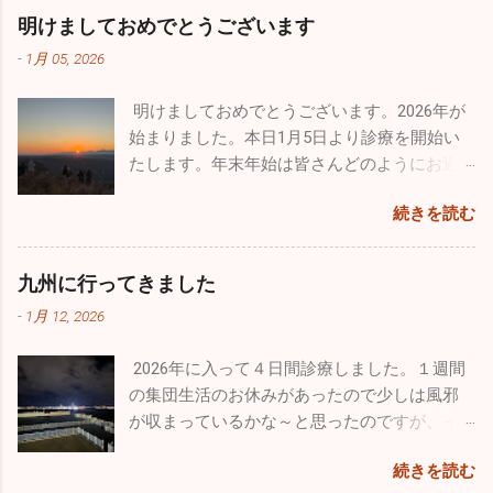
邪用心！家では加湿器、そして手洗い・うが
していない大人の方も相当数罹患していま
かけていた自分としては、思いがけない素晴
明けましておめでとうございます
い。注意しましょうね！！
す。型はほとんどがＢ型です。どうぞ油断せ
らしい出会いでした。 12/14、沖縄の那覇で基
-
1月 05, 2026
ずにお気を付けになってください。 日本海側
地際があり今年最後のブルーインパルスの演
は大寒波・大雪で大変なことになっています
技飛行が催されました。その友人のパイロッ
明けましておめでとうございます。2026年が
が、太平洋側はずっと晴天です。寒さは厳し
トからお招きを頂き、本当にとんぼ返りです
始まりました。本日1月5日より診療を開始い
いですが元気な人にはうれしい天候です。自
が行ってきました。 那覇の基地祭は内地の基
たします。年末年始は皆さんどのようにお過
分もなぜだが風邪もひかずに健康状態を維持
地祭と違って激混みと言う感じはなかったで
ごしになられたでしょうか。自分は１週間の
できています。忙しい毎日は変わりはありま
す。普通に空港で旅客機を眺めているだけで
続きを読む
お休みを頂き心身ともにフレッシュ出来まし
せんが、休日は懲りずにお出かけです（笑）
満足なんですが、基地祭では普段見られない
た。 昨年末はインフルエンザ、感染性胃腸炎
今回はワンコのためのお出かけをしてきまし
飛行機が間近で見ることができるので最高に
等が猛威を振るっていましたが新年はどうな
た。平日は朝早く出勤し帰りもかなり遅くな
九州に行ってきました
幸せです。 那覇基地は官民両方が使用するた
っていることか。１週間でしたが集団生活も
るので、なかなかしっかりとしたお散歩が行
め、旅客機の離着陸が分単位であります。通
-
1月 12, 2026
お休みだったので、風邪の流行は若干なりと
けていません。自分の家のワンコ達もストレ
常のブルーインパルスの曲技飛行時間は４０
も治まっていると予想していますが、診療を
スが溜まっていると思うので、ドッグランで
分ほどなんですが、ここ那覇基地では通常の
2026年に入って４日間診療しました。１週間
開始し数日経過しないと状況は分かりませ
思いっきり走ってもらいたくて出かけてきま
半分以下しか飛行時間が取れないようです。
の集団生活のお休みがあったので少しは風邪
ん。診療所も穏やかな始まりを迎えたいもの
した。 ここのドッグランはとても広くてたく
わずか１５～２０分の短い時間でしたが、友
が収まっているかな～と思ったのですが、イ
です。 楽しかった年末年始は終了。これから
さんのワンコ達が来ていました。大型犬、中
人の素晴らしい曲技飛行をわくわくしながら
ンフルエンザ・感染性胃腸炎は相変わらず流
はまた頑張って診療をしていきます。2026年
型犬、小型犬とエリアが分かれており、うち
見学しました。 他にも様々な飛行機がたくさ
続きを読む
行していました。インフルエンザはB型が出て
は皆さんにとって良い年でありますように！
のチビッ子たちは安心して走り廻っていまし