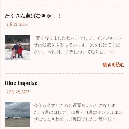
ーインパルスの現役パイロットと友人になれ
色々対処したのですが、時すでに遅く今までのブログがすべ
ました。 休診日の水曜日、早朝に横浜を出
たことが今年最高にうれしかったことです。
て消えてしまいました。１７年間の自分の軌跡は一瞬で吹っ
発。富士五湖の本栖湖に赴きました。紅葉の
たくさん遊ばなきゃ！！
飛行機が大好きで小さい時から父に連れられ
飛んでしまいました。物凄い財産をなくした気分で落ち込み
見頃で本栖湖へ行く道中も鮮やかな紅葉に気
て多くの航空祭に行っていました。写真集や
-
1月 21, 2009
ました。HPを管理している会社の方も、何とか復活できない
分が高揚しました。お互いインフレーターカ
本を買い集め、プラモデルもたくさん作りま
ものかと一生懸命解決策を探してもらいましたが、残念なが
ヤック（空気を入れて膨らませる超初心者用
した。実はパイロットになりたくて、航空大
寒くなりましたね～。そして、インフルエン
らダメでした。 ここで止まっても何も良いことがないのでス
のカヤック）を持っていて「さあ始めよう」
学・防衛大学の受験を考えていました。残念
ザは猛威をふるっています。気を付けてくだ
パッとあきらめて、１からまた心機一転、素晴らしいブログ
と準備に入ったら自分が大ポカ。専用の空気
ながら受験当時の視力は0.8、その頃はほとん
さい。 今回は、子供について独り言。 私には
になるよう頑張ります。大した情報を挙げることはできませ
入れを忘れてしまいました。自分のカヤック
ど治っていましたが気管支喘息の持病もあり
小学校３年生の息子と１年生の娘がいます。
んが、お暇なときにまたご覧になってください。 12/4の夜に
は出せなくなってしまい、長先生のカヤック
ました。パイロットの道は断腸の思いで諦め
続きを読む
わがままで、憎たらしくもなってきました
このブログを書いていますが、インフルエンザが嘘のように
にタンデムで乗ることになりました。 おっさ
ました。空を飛ぶ憧れは捨てきれず、今はウ
が、とってもかわいい子供たちです。 休日は
収束し始めました。もちろんまだまだ罹患されている方はい
ん二人で誰もいない本栖湖をノンビリ。天気
ルトラライトプレーンで空を飛んでいます
疲れていて寝坊したいのですが、子供たちは
ますが、１週間前の半分以下になっています。その代わり嘔
Blue Impulse
も良く富士山も近くにバッチリ見えます。気
が、ブルーのパイロットは憧れ中の憧れ。先
父親の疲れなど全く知ったこっちゃありませ
吐・下痢・腹痛の感染性胃腸炎が一気に増加しています。皆
温は２℃でしたが一生懸命オールを動かしてい
日松島から家族全員で自分の家に泊まりに来
-
12月 16, 2025
ん。毎週、朝から引きづり回されています。
さん気を付けてくださいね。 年末年始は毎年インフルエンザ
るとあっという間に暖かくなり、汗だくにな
てくれましたが、その際に実際使用していた
でも、子供がパパ、パパと寄ってくるのはも
の流行であたふたしますが、今年は意外と落ち着いた穏やか
りました。湖は透けて青く、周辺はピークを
本物のヘルメットバイザーカバーをプレゼン
今年も余すところ２週間ちょっとになりまし
う数年でしょうね。うっとうしいと思うこと
な正月を迎えられるかもしれません。2025年もあとわずかで
迎えた黄色や赤に彩られた素晴らしい紅葉。
トしてくれました。 自衛隊員は現役の時に支
た。9月はコロナ、10月・11月はインフルエン
もあるのですが、今遊んであげなきゃ後悔す
すが引き続き体調管理をしっかりやってください。 ブログの
最高でした！ ２時間近くカヤックで遊び、お
給されたものはすべて返却しなくてはいけな
ザに悩まされ忙しい毎日でした。毎年12月に
るんだろうなと思い、できる限り遊んでいま
形式が変わったのでしばらく見づらいかもしれませんが、自
昼に山梨名物の「ほうとう」を食べて横浜に
いことになっています。パイロットの場合、
入るこの時期からインフルエンザの流行が始
す。同じような経験をしているお父さん、お