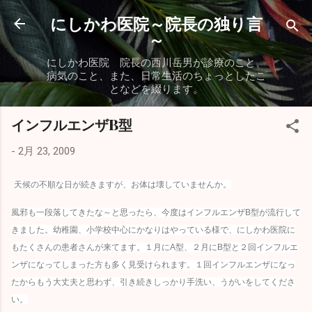
スキップしてメイン コンテンツに移動
にしかわ医院～院長の独り言
～
にしかわ医院 院長の西川岳男が診療のこと、
病気のこと、また、日常生活のちょっとしたこ
となどを綴ります。
インフルエンザB型
-
2月 23, 2009
天候の不順な日が続きますが、お体は壊していませんか。
風邪も一段落してきたな～と思ったら、今度はインフルエンザB型が流行して
きました。幼稚園、小学校中心にかなりはやっている様で、にしかわ医院に
もたくさんの患者さんが来てます。１月にA型、２月にB型と２回インフルエ
ンザになってしまった方も多く見受けられます。１回インフルエンザになっ
たからもう大丈夫と思わず、引き続きしっかり手洗い、うがいをしてくださ
い。