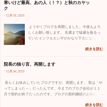
寒いけど最高、あの人（！？）と秋のカヤッ
います。１２月になって猛威を振るっている
ク
のが感染性胃腸炎。最終日の26日は30人以上
-
12月 05, 2025
の嘔吐、下痢、腹痛の方が来院されました。
来週からは当院を含めほとんどの医療機関が
ようやくブログを再開しました。今後もよろ
休みなので、体調管理をしっかりやってくだ
しくお願い致します。 先週まで猛威を振るっ
さい。 今年も良いこと悪いこと色々ありまし
ていたインフルエンザがかなり下火になって
た。一番がっかりしたことはなんと言っても
きました。先週近所の保育園２件、定期健康
10数年続けていたこのブログが消えてしまっ
続きを読む
診断を行ってきましたが、なんと欠席者ゼ
たことです。自分のミスなので仕方はありま
ロ！5～60人在籍しているの一人も休んでいま
せんが、大事な大事な財産がなくなってしま
せんでした。地域によってかなり差がありま
い、物凄く落ち込みました。仕事の忙しさを
院長の独り言、再開します
だ学級閉鎖を行っている学校もあるようです
理由にしたくはありませんが、私的な事務仕
-
12月 04, 2025
が、確実に収束に向かっています。このまま
事に関しては非常におろそかになってしまっ
穏やかな年末年始を迎えたいですね。 さてブ
た１年だったと思います。12月からは心機一
長らくお休みしていたブログですが、再開します。 実は「や
ログの新たな立ち上げ準備のため１１月は１
転、またこのブログをしっかりした素晴らし
ってしまった～」だったんです。今までのブログ会社が１１
回も投稿していませんでしたが、１１月も
いものに築き上げて行きたいと思っていま
月で契約が終了だったのです。ブログの契約継続のお知らせ
色々ありました。仲良しのあの人（！？）と
す。 一番うれしかったことはこれ！！ 小学校
が来ていたようなんですが全く気付かず、いきなりブログが
ちょっとお出かけしてきました。 みつざわ耳
の頃から憧れていたブルーインパルス。ブル
続きを読む
書けなくなってしまいました。多くの人たちの力も借りて
鼻科の長先生と紅葉カヤックツアーに出かけ