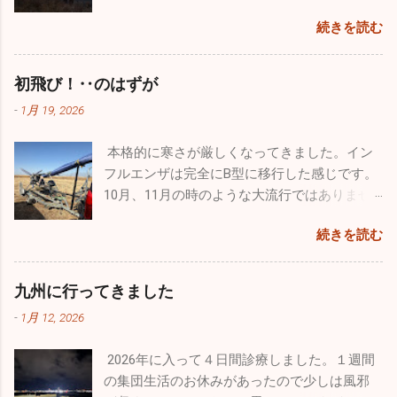
ごしになられたでしょうか。自分は１週間の
できています。忙しい毎日は変わりはありま
す。普通に空港で旅客機を眺めているだけで
続きを読む
お休みを頂き心身ともにフレッシュ出来まし
せんが、休日は懲りずにお出かけです（笑）
満足なんですが、基地祭では普段見られない
た。 昨年末はインフルエンザ、感染性胃腸炎
今回はワンコのためのお出かけをしてきまし
飛行機が間近で見ることができるので最高に
等が猛威を振るっていましたが新年はどうな
た。平日は朝早く出勤し帰りもかなり遅くな
初飛び！‥のはずが
幸せです。 那覇基地は官民両方が使用するた
っていることか。１週間でしたが集団生活も
るので、なかなかしっかりとしたお散歩が行
め、旅客機の離着陸が分単位であります。通
-
1月 19, 2026
お休みだったので、風邪の流行は若干なりと
けていません。自分の家のワンコ達もストレ
常のブルーインパルスの曲技飛行時間は４０
も治まっていると予想していますが、診療を
スが溜まっていると思うので、ドッグランで
分ほどなんですが、ここ那覇基地では通常の
本格的に寒さが厳しくなってきました。イン
開始し数日経過しないと状況は分かりませ
思いっきり走ってもらいたくて出かけてきま
半分以下しか飛行時間が取れないようです。
フルエンザは完全にB型に移行した感じです。
ん。診療所も穏やかな始まりを迎えたいもの
した。 ここのドッグランはとても広くてたく
わずか１５～２０分の短い時間でしたが、友
10月、11月の時のような大流行ではありませ
です。 楽しかった年末年始は終了。これから
さんのワンコ達が来ていました。大型犬、中
人の素晴らしい曲技飛行をわくわくしながら
んが、確実にインフルエンザB型の患者さんが
はまた頑張って診療をしていきます。2026年
型犬、小型犬とエリアが分かれており、うち
見学しました。 他にも様々な飛行機がたくさ
続きを読む
増えています。そして相変わらず猛威を振る
は皆さんにとって良い年でありますように！
のチビッ子たちは安心して走り廻っていまし
ん展示さてれていましたし、多くのグッズ販
っているのが感染性胃腸炎。毎日20～30人の
本年もどうぞよろしくお願い致します！！
た。 若さって凄いですね。１歳のホワイトの
売、イベントが催されていました。飛行機見
患者さんが来ます。どの疾患にしても予防は
九州に行ってきました
「リリィ」は疲れ知らず！常に全力疾走。他
学以外でも色々楽しむことができるよう工夫
「手洗い」「うがい」「規則正しい生活」で
のワンコたちと激しいい鬼ごっこをしていま
がされていました。自分的に特に目を引いた
-
1月 12, 2026
す。十分気を付けてください。 自分の趣味の
した。１４歳の大先輩「ルー」はとにかくノ
のは政府専用機。こんなに近くで見たのは初
一つ、ウルトラライトプレーンですが、新年
ンビリ、ゆったり。時々走りますが自分のペ
めてでクルーの方とかなり長時間お話をしま
2026年に入って４日間診療しました。１週間
初飛びのため茨城県の利根川河川敷に行って
ースで日向ぼっこですかね♪♪ そして昨年心臓
した。公にできない事はたくさんあると思い
の集団生活のお休みがあったので少しは風邪
きました。
の大手術をした４歳のシルバーの「ラヴ