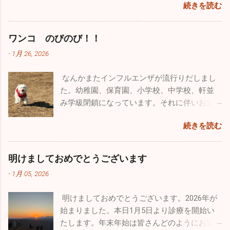
分も頑張って「院長の独り言」続けていこうと思います。ど
帰りました。 あまりにも楽しかったので長先
続きを読む
ヘルメット・フライトスーツ・Gスーツ・ブー
まり年末年始はてんやわんやになるのです
母さんはかなりいることでしょう。毎日大変
うぞよろしくお願い致します。 （一部過去のブログが残って
生とは「三ッ沢カヤッククラブでも立ち上げ
ツ・手袋、すべて自分しか使わないものです
が、今年はひょっとしたら穏やかな年末年始
な苦労をされているかもしれませんが、子供
いるものもありました。残っているものは掲載しておきま
て色々な場所でカヤックをやろう」と約束
が、私物として持ち出すこともできないし、
なるかもしれませんね。 インフルエンザの患
がどんな人間になっていくかは親しだいだと
ワンコ のびのび！！
す。HP左上の３本線ハンバーグアイコンをクリック、アーカ
し、今後も続けようかと思っています。 忙し
もちろん貰うということも出来ないそうで
者さんの数は、先週に関して言えば１日10人
思っています。子供にたくさん愛情を注ぐこ
イブをクリックしていただくと残っていた一部過去のブログ
い毎日ですが、やっぱり外に出て気分転換す
-
1月 26, 2026
す。そんな中、唯一ヘルメットバイザーカバ
弱。11月に比べると激減しました。その代わ
と、子供の手本になるようなしっかりした生
が見ることができます。）
ると普段の疲れが吹っ飛びます。本当のこと
ーだけ...
り感染性胃腸炎がちらほらと出ています。年
活を自分も送ること、それを心掛ければ子供
を言うとかなり歳も取って、この忙しさで身
なんかまたインフルエンザが流行りだしまし
末年始は飲む、食べる機会が多いので十分気
は必ず立派に育つと信じています。 皆さんも
体は悲鳴をあげてるんです（笑）。家で寝て
た。幼稚園、保育園、小学校、中学校、軒並
を付けてください！ 今年も色々な出会いがあ
子供とは、褒めるにしろ怒るにしろ、 た～く
いたいな～なんて日もたくさんありますが、
み学級閉鎖になっています。それに伴いお父
りました。こうやって年齢を重ねていくごと
さん 接してあげてください。
あえて出かけることにしています。仕事も遊
さん、お母さん方、大人にも移ってしまって
に友人も増えてきます。今年最大の出会いは
続きを読む
びも全力でやらないとね♪♪ １２月に入って寒
います。どちらかと言うとお子さんのほうが
ブルーインパルスのパイロットの方と友人に
さも厳しく乾燥もひどいです。火の用心・風
罹患者は多い気がしますが、お子さんと暮ら
なれたこと。幼少時から飛行機ばかりを追い
邪用心！家では加湿器、そして手洗い・うが
していない大人の方も相当数罹患していま
かけていた自分としては、思いがけない素晴
明けましておめでとうございます
い。注意しましょうね！！
す。型はほとんどがＢ型です。どうぞ油断せ
らしい出会いでした。 12/14、沖縄の那覇で基
-
1月 05, 2026
ずにお気を付けになってください。 日本海側
地際があり今年最後のブルーインパルスの演
は大寒波・大雪で大変なことになっています
技飛行が催されました。その友人のパイロッ
明けましておめでとうございます。2026年が
が、太平洋側はずっと晴天です。寒さは厳し
トからお招きを頂き、本当にとんぼ返りです
始まりました。本日1月5日より診療を開始い
いですが元気な人にはうれしい天候です。自
が行ってきました。 那覇の基地祭は内地の基
たします。年末年始は皆さんどのようにお過
分もなぜだが風邪もひかずに健康状態を維持
地祭と違って激混みと言う感じはなかったで