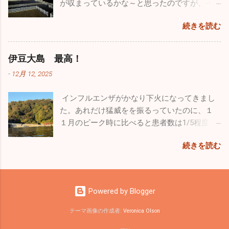
ますが、内部のことをかなり詳しく聞くこと
が収まっているかな～と思ったのですが、イ
ィ」。手術前の元気を取り戻してホワイトの
ができました。 非日常に触れるという事はめ
ンフルエンザ・感染性胃腸炎は相変わらず流
忙しくて長
リリィに勝るとも劣らない走りっぷり。本当
続きを読む
ちゃくちゃ気分転換になりますね。今回は大
行していました。インフルエンザはB型が出て
らく飛んでいませんでしたので、機体はシッ
に回復してくれて良かったです。 家ではゲー
好きな飛行機と１日中過ごすことができたの
います。年末まではほとんどがA型でしたが、
カリ作動するか心配でしたがエンジンは１発
ジに入れっぱなしという事もなく家の中を自
で本当に至福のひと時でした。最近は忙しす
この１週間は３割がB型でした。コロナも４名
で始動。「よ～し順調、順調！」トレーラー
伊豆大島 最高！
由に動き回っていますが、それでも狭い空間
ぎて普通に生活していてもストレスがたまり
ほど出たのでやはり油断はできませんね。引
から機体を下した時にトラブルを発見してし
です。たくさんの日を浴びて外で駆け巡る姿
-
12月 12, 2025
気分が塞ぎがちになるので、こういうイベン
き続き手洗い・うがいをしっかりやって感染
まいました。なんと前輪がパンクしていまし
こそワンコの本当の姿ですよね。普通のお散
トに参加すことは重要です。仕事のパフォー
予防を心がけてください。 皆さんは年末年始
た。ただ単に空気が少なくなっているだけだ
歩でもこれだけ走ることはありませんので、
インフルエンザがかなり下火になってきまし
マンスを上...
はどのように過ごされましたか。自分は久し
と思ったのですが、空気を入れてもすぐにタ
とても楽しかったと思います。 普段はどうし
た。あれだけ猛威をを振るっていたのに、１
ぶりに１週間もお休みを頂いたのでワンコ達
イヤが柔らくなってしまいます。よくよく見
ても人間中心の生活になってしまいますが、
１月のピーク時に比べると患者数は1/5程度、
と九州旅行をしていました。 12/26診療終了
たらビスのようなものが刺さっていました。
ワンコだって家に迎え入れたら家族です。ス
１日に５～６人ほどしか出ていません。その
後、横須賀港からフェリーに乗って九州の門
前回飛んだ時には気づきませんでしたが、す
続きを読む
トレスがたまらないようなるべく外に連れ出
代わり嘔吐・下痢・腹痛の感染性胃腸炎が大
司に向かいました。24時間の船旅でしたが、
でに刺さっていたんでしょうね。無風快晴で
して、愛情をたっぷり注いであげようと思っ
流行。全く何もないという時期が少ないです
なんか楽しくてあっという間でした。船には
絶好の飛行日和だったのですが、今回はエン
ています！！ 花粉症が始まって患者さんが多
ね。またなぜかインフルエンザA型が終わると
レストラン・カフェ・売店はもちろん、ジ
ジンの状態を確認するにとどめ初飛行は諦め
くなってきたのと同時に、冒頭でもお話しし
１ヶ月程ずれてインフルエンザB型が流行りま
ム・ゲームセンター・カラオケ・ミニシアタ
ました。 自分の機体は現在カウルを新しくし
Powered by Blogger
た通りインフルエンザB型が猛威を振るい始め
す。気を付けましょう。 最近、新しい友人が
ー・お風呂までありビックリしました。もち
ており写真の如くネイキッド状態。飛んでい
ています。患者さんの話を聞くと、かなりの
できました。大島の漁師さんたちです。漁師
ろん何日間も旅をする豪華客船ではないので
テーマ画像の作成者:
Veronica Olson
る時の風圧は凄いのですが、下がよく見えて
幼稚園・学校で学...
さんのイメージって勝手に思い込んでいまし
その規模は小さいですが、経験したことがな
カウルなしのほうが気落ちいいんですよね