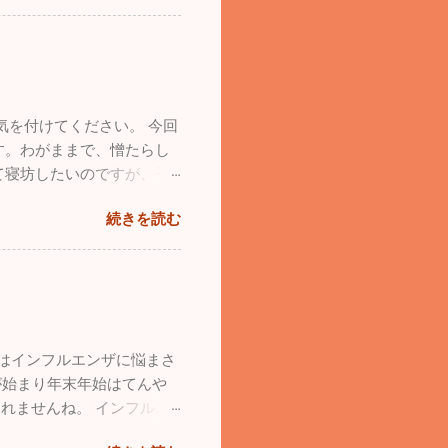
た心機一転、素晴らしいブ
」と約束し、今後も続けよう
ってください。 12/4
普段の疲れが吹っ飛びま
ろんまだまだ罹患されている
げてるんです（笑）。家で寝
胃腸炎が一気に増加していま
います。仕事も遊びも全力で
が、今年は意外と落ち着い
・風邪用心！家では加湿
を付けてください。 今回
をしっかりやってくださ
す。わがままで、憎たらし
長の独り言」続けていこう
て寝坊したいのですが、子
ました。残っているものは
きづり回されています。で
していただくと残っていた
続きを読む
いと思うこともあるのです
ます。同じような経験をして
れているかもしれませんが、
くさん愛情を注ぐこと、子供
ば子供は必ず立派に育つと信
接してあげてください。
月はインフルエンザに悩まさ
が始まり年末年始はてんや
れませんね。 インフルエ
激減しました。その代わり