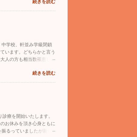
続きを読む
いので十分気を付けてくださ
に友人も増えてきます。今
。幼少時から飛行機ばかりを
14、沖縄の那覇で基地際が
パイロットからお招きを頂
祭と違って激混みと言う感
、中学校、軒並み学級閉鎖
が、基地祭では普段見られな
っています。どちらかと言う
両方が使用するため、旅客
い大人の方も相当数罹患して
は４０分ほどなんですが、こ
ださい。 日本海側は大寒
１５～２０分の短い時間でし
続きを読む
さは厳しいですが元気な人に
も様々な飛行機がたくさん
ています。忙しい毎日は変わ
た。飛行機見学以外でも色々
めのお出かけをしてきまし
のは政府専用機。こんなに近
したお散歩が行けていませ
きない事はたくさんあると思
ンで思いっきり走ってもらい
れるという事はめちゃくち
ンコ達が来ていました。大
きたので本当に至福のひと時
より診療を開始いたします。
心して走り廻っていました。
塞ぎがちになるので、こうい
間のお休みを頂き心身ともに
力疾走。他のワンコたちと激
を振るっていましたが新年
ビリ、ゆったり。時々走りま