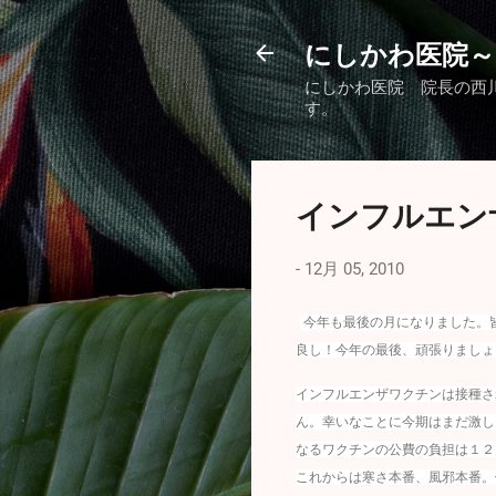
にしかわ医院～
にしかわ医院 院長の西
す。
インフルエン
-
12月 05, 2010
今年も最後の月になりました。
良し！今年の最後、頑張りましょ
インフルエンザワクチンは接種さ
ん。幸いなことに今期はまだ激し
なるワクチンの公費の負担は１２
これからは寒さ本番、風邪本番。