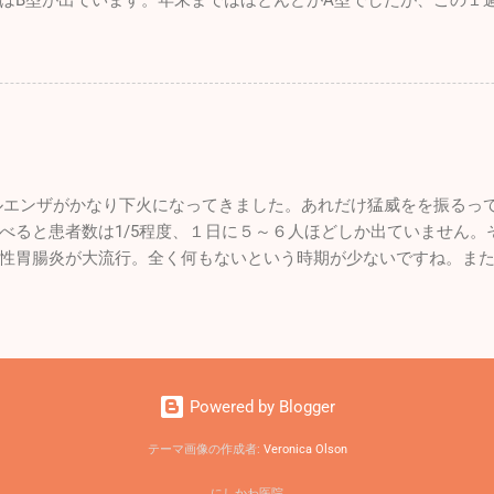
はB型が出ています。年末まではほとんどがA型でしたが、この１
真の如くネイキッド状態。飛んでいる時の風圧は凄いのですが、
名ほど出たのでやはり油断はできませんね。引き続き手洗い・う
落ちいいんですよね～。来月には新しい風防も装着されパンク修
けてください。 皆さんは年末年始はどのように過ごされましたか
です。 他の仲間は初飛びを楽しんでいました。自分もどうしても
を頂いたのでワンコ達と九州旅行をしていました。 12/26診療終
後席に乗せてもらい真冬の空の散歩をしました。いつも思うので
九州の門司に向かいました。24時間の船旅でしたが、なんか楽し
ると「楽チン」と思われがちなんですが、なんとなく不安で怖い
ストラン・カフェ・売店はもちろん、ジム・ゲームセンター・カ
分よりもはるかに飛行時間が長いベテランパイロットなんですが
りビックリしました。もちろん何日間も旅をする豪華客船ではな
んです。2月の2026年の自らの初操縦が待ち遠しいです！ 先週末
したことがなかったので面白かったです。 新門司港からは車で九
きました。自分は花粉症がないので何とも言えませんが、敏感な
エンザがかなり下火になってきました。あれだけ猛威をを振るっ
蘇山、鹿児島の桜島。めちゃくちゃ車で走りましたが、景色が綺
のブログにも書きましたが花粉症は症状がひどくなってから内服
べると患者数は1/5程度、１日に５～６人ほどしか出ていません。
イブでした。ちょこちょこ観光地を廻りながら年末年始を楽しみま
た効果が出ません。早めに来院していただ...
性胃腸炎が大流行。全く何もないという時期が少ないですね。また
観峰」と言うところで初日の出を見ました。たまたま九州に来て
と１ヶ月程ずれてインフルエンザB型が流行ります。気を付けまし
勢でワイワイしながら年越しをしました。「大観峰」は初日の出
た。大島の漁師さんたちです。漁師さんのイメージって勝手に思
物客でした。 実はここでちょっとしたハプニングがあったんです
しい、職人気質でちょっと怖いかなって感じでした。大島で友人
いカメラと三脚を持った気合のはいっている人がいたんです。極
くなし。スマートな感じでチョーイケメン。とても穏やかで紳士
なんとか良い画像を撮ってもらいたいと思い「自分の前のほうが
そんな漁師さんに誘われて大島に行ってきました。 ここは東京都
うから来ていいですよ～」と声を掛けたら「申し訳ありませ～ん
Powered by Blogger
がいっぱい。竹芝桟橋から高速船でわずか１時間ちょっと。なん
ァインダーを真剣に覗き込み初日の出の瞬間を狙っていました。 
が激込みの観光地にならないのが不思議でなりません。 前回は夏
げよう」としたとき、先ほどの気合の入ったカメラマンがやって
テーマ画像の作成者:
Veronica Olson
を散策しました。今回は裏砂漠と言われるところを案内してもらい
日の出の取材に来ていたんです」と話しかけて来ました。「良け
にしかわ医院