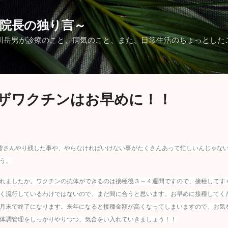
スキップしてメイン コンテンツに移動
院長の独り言～
川岳男が診療のこと、病気のこと、また、日常生活のちょっとした
ザワクチンはお早めに！！
皆さんやり残した事や、やらなければいけない事がたくさんあって忙しいんじゃな
う。
れましたか。ワクチンの抗体ができるのは接種後３～４週間ですので、接種してす
く流行しているわけではないので、まだ間に合うと思います。お早めに接種してく
月末で終了になります。来年になると接種金額が高くなってしまいますので、お気
体調管理をしっかりやりつつ、気合をい入れていきましょう！！