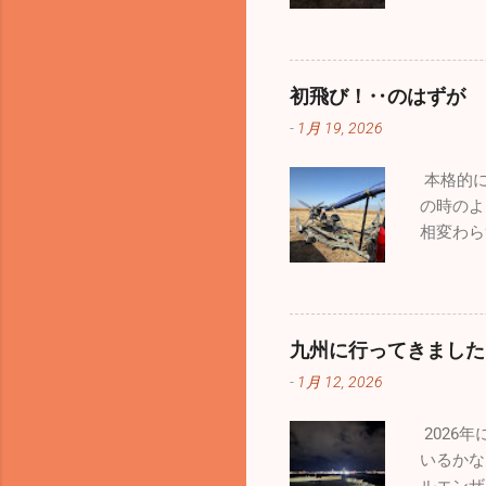
はどうな
すが自分
まってい
ィ」。手
な始まり
れて良か
ます。2
が、それ
初飛び！‥のはずが
通のお散
-
1月 19, 2026
も人間中
ないよう
本格的に
って患者
の時のよ
い始めて
相変わら
ても予防
一つ、
いません
九州に行ってきました
順調！」
-
1月 12, 2026
いました
柔らくな
2026
づきませ
いるかな
今回はエ