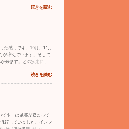
風邪の流行は若干なりとも治
４歳のシルバーの「ラヴ
続きを読む
かりません。診療所も穏やか
りっぷり。本当に回復してく
た頑張って診療をしていき
自由に動き回っています
よろしくお願い致します！！
ンコの本当の姿ですよね。普
います。 普段はどうして
家族です。ストレスがたまら
います！！ 花粉症が始ま
た感じです。10月、11月
ルエンザB型が猛威を振る
んが増えています。そして
んが来ます。どの疾患にし
ください。 自分の趣味の
続きを読む
河川敷に行ってきました。
飛んで
１発で始動。「よ～し順調、
た。なんと前輪がパンクして
気を入れてもすぐにタイヤが
ました。前回飛んだ時には気
ので少しは風邪が収まって
の飛行日和だったのですが、
ず流行していました。インフ
体は現在カウルを新しくし