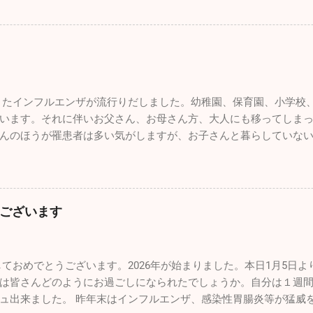
腸炎がちらほらと出ています。年末年始は飲む、食べる機会が多
年も色々な出会いがありました。こうやって年齢を重ねていくごと
出会いはブルーインパルスのパイロットの方と友人になれたこと
ていた自分としては、思いがけない素晴らしい出会いでした。 12/
最後のブルーインパルスの演技飛行が催されました。その友人の
にとんぼ返りですが行ってきました。 那覇の基地祭は内地の基地
たインフルエンザが流行りだしました。幼稚園、保育園、小学校
ったです。普通に空港で旅客機を眺めているだけで満足なんです
います。それに伴いお父さん、お母さん方、大人にも移ってしま
が間近で見ることができるので最高に幸せです。 那覇基地は官民
んのほうが罹患者は多い気がしますが、お子さんと暮らしていな
陸が分単位であります。通常のブルーインパルスの曲技飛行時間
型はほとんどがＢ型です。どうぞ油断せずにお気を付けになってく
地では通常の半分以下しか飛行時間が取れないようです。わずか
で大変なことになっていますが、太平洋側はずっと晴天です。寒
人の素晴らしい曲技飛行をわくわくしながら見学しました。 他に
い天候です。自分もなぜだが風邪もひかずに健康状態を維持でき
れていましたし、多くのグッズ販売、イベントが催されていまし
ませんが、休日は懲りずにお出かけです（笑） 今回はワンコのた
とができるよう工夫がされていました。自分的に特に目を引いた
ございます
は朝早く出勤し帰りもかなり遅くなるので、なかなかしっかりと
のは初めてでクルーの方とかなり長時間お話をしました。公にで
の家のワンコ達もストレスが溜まっていると思うので、ドッグラ
、内部のことをかなり詳しく聞くことができました。 非日常に触
かけてきました。 ここのドッグランはとても広くてたくさんのワ
換になりますね。今回は大好きな飛行機と１日中過ごすことがで
ておめでとうございます。2026年が始まりました。本日1月5日
型犬、小型犬とエリアが分かれており、うちのチビッ子たちは安
最近は忙しすぎて普通に生活していてもストレスがたまり気分が
は皆さんどのようにお過ごしになられたでしょうか。自分は１週
凄いですね。１歳のホワイトの「リリィ」は疲れ知らず！常に全
トに参加すことは重要です。仕事のパフォーマンスを上...
ュ出来ました。 昨年末はインフルエンザ、感染性胃腸炎等が猛威
ごっこをしていました。１４歳の大先輩「ルー」はとにかくノン