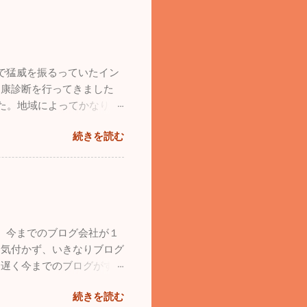
。自分のミスなので仕方は
した。仕事の忙しさを理由に
てしまった１年だったと思い
のに築き上げて行きたいと
で猛威を振るっていたイン
たブルーインパルス。ブル
健康診断を行ってきました
ったことです。飛行機が大好
した。地域によってかなり差
や本を買い集め、プラモデル
かっています。このまま穏や
学の受験を考えていました。
続きを読む
１１月は１回も投稿してい
支喘息の持病もありまし
ょっとお出かけしてきまし
ず、今はウルトラライトプレ
日の水曜日、早朝に横浜を
島から家族全員で自分の家に
鮮やかな紅葉に気分が高揚し
バイザーカバーをプレゼント
者用のカヤック）を持ってい
くてはいけないことになっ
れてしまいました。自分のカ
ーツ・手袋、すべて自分し
。今までのブログ会社が１
なりました。 おっさん二
貰うということも出来ないそ
く気付かず、いきなりブログ
えます。気温は２℃でしたが
に遅く今までのブログがすべ
りました。湖は透けて青く、
産をなくした気分で落ち込み
２時間近くカヤックで遊
続きを読む
てもらいましたが、残念な
も楽しかったので長先生と