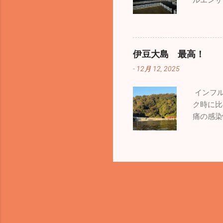
ルエンザ
ており写
ロナも４
ほうが気
防を心が
でお預け
もお休み
の仲間の
に乗って
乗ってい
伊豆大島 最高！
船にはレ
るのは自
-
12月 12, 2025
呂まであ
っと怖い
が、経験
が増えて
インフル
熊本の阿
ね。前回
ク時に比
適なドラ
っかりし
痛の感染
蘇山「大
が終わる
流して大
できまし
い数の見
くて気難
にでっか
ころは全
なので、
ちです。
れると思
り。自然
言ってフ
う。ここ
あ引き上
うところ
ッフで初