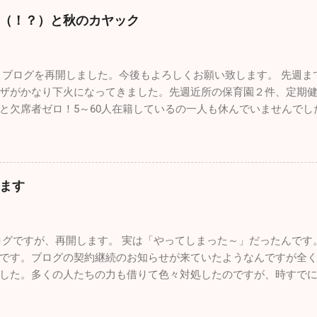
言っても10数年続けていたこのブログが消えてしまったことです
（！？）と秋のカヤック
んが、大事な大事な財産がなくなってしまい、物凄く落ち込みま
ありませんが、私的な事務仕事に関しては非常におろそかになっ
2月からは心機一転、またこのブログをしっかりした素晴らしいも
ブログを再開しました。今後もよろしくお願い致します。 先週ま
ます。 一番うれしかったことはこれ！！ 小学校の頃から憧れてい
ザがかなり下火になってきました。先週近所の保育園２件、定期
ルスの現役パイロットと友人になれたことが今年最高にうれしか
と欠席者ゼロ！5～60人在籍しているの一人も休んでいませんで
い時から父に連れられて多くの航空祭に行っていました。写真集
だ学級閉鎖を行っている学校もあるようですが、確実に収束に向
ん作りました。実はパイロットになりたくて、航空大学・防衛大
年始を迎えたいですね。 さてブログの新たな立ち上げ準備のため
ら受験当時の視力は0.8、その頃はほとんど治っていましたが気管
したが、１１月も色々ありました。仲良しのあの人（！？）とち
ロットの道は断腸の思いで諦めました。空を飛ぶ憧れは捨てきれ
つざわ耳鼻科の長先生と紅葉カヤックツアーに出かけました。 休診
を飛んでいますが、ブルーのパイロットは憧れ中の憧れ。先日松
ます
士五湖の本栖湖に赴きました。紅葉の見頃で本栖湖へ行く道中も
来てくれましたが、その際に実際使用していた本物のヘルメット
お互いインフレーターカヤック（空気を入れて膨らませる超初心
ました。 自衛隊員は現役の時に支給されたものはすべて返却しな
始めよう」と準備に入ったら自分が大ポカ。専用の空気入れを忘
。パイロットの場合、ヘルメット・フライトスーツ・Gスーツ・ブ
グですが、再開します。 実は「やってしまった～」だったんです
出せなくなってしまい、長先生のカヤックにタンデムで乗ることに
いものですが、私物として持ち出すこともできないし、もちろん
です。ブログの契約継続のお知らせが来ていたようなんですが全
いない本栖湖をノンビリ。天気も良く富士山も近くにバッチリ見
そんな中、唯一ヘルメットバイザーカバーだけ...
した。多くの人たちの力も借りて色々対処したのですが、時すで
オールを動かしているとあっという間に暖かくなり、汗だくにな
７年間の自分の軌跡は一瞬で吹っ飛んでしまいました。物凄い財
ークを迎えた黄色や赤に彩られた素晴らしい紅葉。最高でした！ 
る会社の方も、何とか復活できないものかと一生懸命解決策を探し
に山梨名物の「ほうとう」を食べて横浜に帰りました。 あまりに