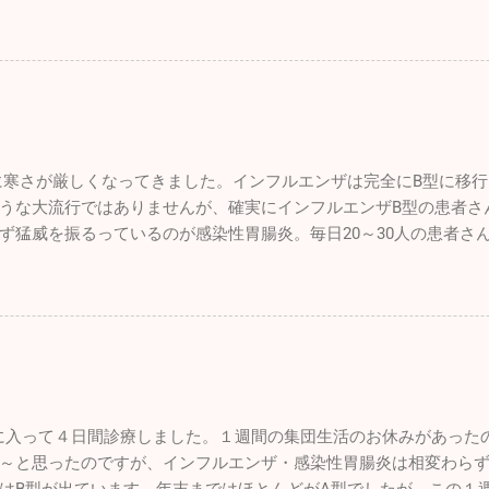
っていることか。１週間でしたが集団生活もお休みだったので、
のペースで日向ぼっこですかね♪♪ そして昨年心臓の大手術をした
ると予想していますが、診療を開始し数日経過しないと状況は分
術前の元気を取り戻してホワイトのリリィに勝るとも劣らない走
を迎えたいものです。 楽しかった年末年始は終了。これからはま
ったです。 家ではゲージに入れっぱなしという事もなく家の中を
026年は皆さんにとって良い年でありますように！ 本年もどうぞ
でも狭い空間です。たくさんの日を浴びて外で駆け巡る姿こそワ
歩でもこれだけ走ることはありませんので、とても楽しかったと思
心の生活になってしまいますが、ワンコだって家に迎え入れたら
なるべく外に連れ出して、愛情をたっぷり注いであげようと思って
寒さが厳しくなってきました。インフルエンザは完全にB型に移行し
さんが多くなってきたのと同時に、冒頭でもお話しした通りインフ
うな大流行ではありませんが、確実にインフルエンザB型の患者さ
います。患者さんの話を聞くと、かなりの幼稚園・学校で学...
ず猛威を振るっているのが感染性胃腸炎。毎日20～30人の患者さ
は「手洗い」「うがい」「規則正しい生活」です。十分気を付けて
ウルトラライトプレーンですが、新年初飛びのため茨城県の利根川
忙しくて長らく
でしたので、機体はシッカリ作動するか心配でしたがエンジンは
トレーラーから機体を下した時にトラブルを発見してしまいまし
。ただ単に空気が少なくなっているだけだと思ったのですが、空
ってしまいます。よくよく見たらビスのようなものが刺さってい
年に入って４日間診療しました。１週間の集団生活のお休みがあった
んでしたが、すでに刺さっていたんでしょうね。無風快晴で絶好
～と思ったのですが、インフルエンザ・感染性胃腸炎は相変わら
ンジンの状態を確認するにとどめ初飛行は諦めました。 自分の機