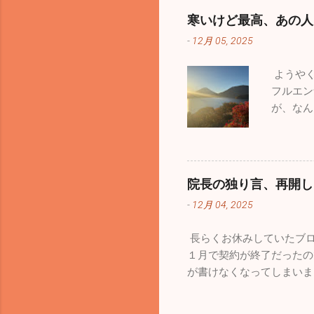
はなんと
寒いけど最高、あの人
ありませ
-
12月 05, 2025
したくは
ます。1
ようやく
思ってい
フルエン
ーインパ
が、なん
きで小さ
がありま
もたくさ
かな年末
残念なが
ませんで
た。パイ
た。 み
ーンで空
院長の独り言、再開し
出発。富
泊まりに
-
12月 04, 2025
ました。
してくれ
て「さあ
ています
長らくお休みしていたブロ
ヤックは
か使わな
１月で契約が終了だったの
人で誰も
うです。
が書けなくなってしまいま
一生懸命
て消えてしまいました。１
周辺はピ
ました。HPを管理してい
び、お昼