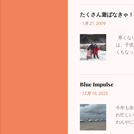
がらダメでした。 ここで
は「三ッ
ログになるよう頑張ります
かと思っ
たくさん遊ばなきゃ！
の夜にこのブログを書いて
す。本当
-
1月 21, 2009
方はいますが、１週間前の
ていたい
す。皆さん気を付けてくだ
やらない
寒くなり
た穏やかな正月を迎えられ
器、そし
は、子供
い。 ブログの形式が変わ
くもなっ
と思います。どうぞよろし
供たちは
掲載しておきます。HP左
も、子供
一部過去のブログが見るこ
が、今遊
いるお父
Blue Impulse
子供がど
-
12月 16, 2025
の手本に
じていま
今年も余
れ忙しい
わんやに
ンザの患