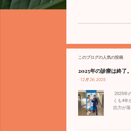
このブログの人気の投稿
2025年の診療は終了
-
12月 26, 2025
2025
くも4年
抗力が落
者が出て
嘔吐、下
調管理を