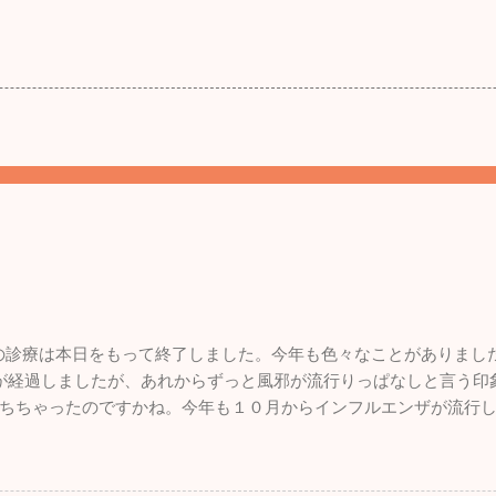
。
年の診療は本日をもって終了しました。今年も色々なことがありまし
が経過しましたが、あれからずっと風邪が流行りっぱなしと言う印
ちちゃったのですかね。今年も１０月からインフルエンザが流行
います。１２月になって猛威を振るっているのが感染性胃腸炎。最終
痢、腹痛の方が来院されました。来週からは当院を含めほとんど
しっかりやってください。 今年も良いこと悪いこと色々ありまし