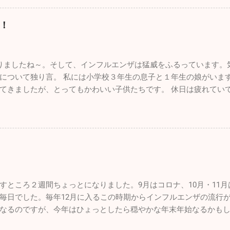
止まっても何も良いことがないのでスパッとあきらめて、１からま
沢カヤッククラブでも立ち上げて色々な場所でカヤックをやろう
。大した情報を挙げることはできませんが、お暇なときにまたご覧にな
ています。 忙しい毎日ですが、やっぱり外に出て気分転換すると
！
いますが、インフルエンザが嘘のように収束し始めました。もち
のことを言うとかなり歳も取って、この忙しさで身体は悲鳴をあ
半分以下になっています。その代わり嘔吐・下痢・腹痛の感染性
な～なんて日もたくさんありますが、あえて出かけることにして
さいね。 年末年始は毎年インフルエンザの流行であたふたします
とね♪♪ １２月に入って寒さも厳しく乾燥もひどいです。火の用心
ましたね～。そして、インフルエンザは猛威をふるっています。気
るかもしれません。2025年もあとわずかですが引き続き体調管理
て手洗い・うがい。注意しましょうね！！
について独り言。 私には小学校３年生の息子と１年生の娘がいま
ったのでしばらく見づらいかもしれませんが、自分も頑張って「院
てきましたが、とってもかわいい子供たちです。 休日は疲れてい
くお願い致します。 （一部過去のブログが残っているものもあり
父親の疲れなど全く知ったこっちゃありません。毎週、朝から引
上の３本線ハンバーグアイコンをクリック、アーカイブをクリック
がパパ、パパと寄ってくるのはもう数年でしょうね。うっとうし
とができます。）
んであげなきゃ後悔するんだろうなと思い、できる限り遊んでい
さん、お母さんはかなりいることでしょう。毎日大変な苦労をさ
んな人間になっていくかは親しだいだと思っています。子供にた
なるようなしっかりした生活を自分も送ること、それを心掛けれ
す。 皆さんも子供とは、褒めるにしろ怒るにしろ、 た～くさん 
すところ２週間ちょっとになりました。9月はコロナ、10月・11
毎日でした。毎年12月に入るこの時期からインフルエンザの流行
なるのですが、今年はひょっとしたら穏やかな年末年始なるかもし
者さんの数は、先週に関して言えば１日10人弱。11月に比べると