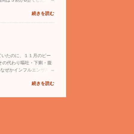
週間は３割がB型でした。コ
下がよく見えてカウルなしの
がいをしっかりやって感染予
理も行うので初飛行は来月ま
続きを読む
。自分は久しぶりに１週間
空を飛びたかったので、他
了後、横須賀港からフェリー
すが自分が操縦せずに後席に
くてあっという間でした。
んです。もちろん操縦してい
ラオケ・ミニシアター・お風
、それでも他人の操縦はちょ
いのでその規模は小さいです
から花粉症の症状を訴える方
州を縦断。大分の由布院、
方はもう来ているようです
ていたのに、１１月のピー
麗で道路も空いていたので快
薬を服用しても、なかなかし
その代わり嘔吐・下痢・腹
した。 お正月は熊本の阿
なぜかインフルエンザA型
いた友人２家族と大晦日に合
ょう。 最近、新しい友人が
の人気スポットらしく、物凄
続きを読む
い込んでいましたが、いかつ
。朝日を待っている時、隣
になった漁師さんはそんなと
寒の中、凄い気合の入れよう
的。本当にカッチョイイ男た
開けているのでいい画像が撮
。人は少なく海あり山あ
。ありがとうございます」と
て素晴らしいところなんだろ
無事初日の出も拝めて「さ
に行き三原山の表砂漠と言
来て「実はテレビ熊本のスタ
ました。 ３６０度、見渡
ればちょっとインタビューさ