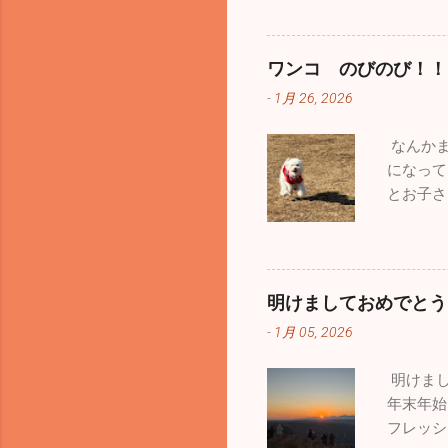
感染性胃
い！ 今
年最大の
ワンコ のびのび！！
追いかけ
-
1月 26, 2026
あり今年
き、本当
なんかま
じはなか
になって
い飛行機
とお子さ
機の離着
います。
こ那覇基
波・大雪
たが、友
はうれし
展示さて
りはあり
楽しむこ
明けましておめでとう
た。平日
くで見た
-
1月 05, 2026
ん。自分
いますが
たくて出
ゃ気分転
明けまし
型犬、中
でした。
年末年始
若さって
うイベン
フレッシ
しいい鬼