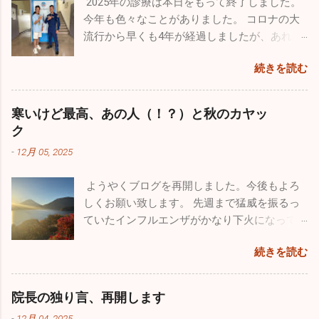
2025年の診療は本日をもって終了しました。
今年も色々なことがありました。 コロナの大
流行から早くも4年が経過しましたが、あれか
らずっと風邪が流行りっぱなしと言う印象が
続きを読む
あります。日本人の抵抗力が落ちちゃったの
ですかね。今年も１０月からインフルエンザ
が流行し、いまだにたくさんの罹患者が出て
寒いけど最高、あの人（！？）と秋のカヤッ
います。１２月になって猛威を振るっている
ク
のが感染性胃腸炎。最終日の26日は30人以上
-
12月 05, 2025
の嘔吐、下痢、腹痛の方が来院されました。
来週からは当院を含めほとんどの医療機関が
ようやくブログを再開しました。今後もよろ
休みなので、体調管理をしっかりやってくだ
しくお願い致します。 先週まで猛威を振るっ
さい。 今年も良いこと悪いこと色々ありまし
ていたインフルエンザがかなり下火になって
た。一番がっかりしたことはなんと言っても
きました。先週近所の保育園２件、定期健康
10数年続けていたこのブログが消えてしまっ
続きを読む
診断を行ってきましたが、なんと欠席者ゼ
たことです。自分のミスなので仕方はありま
ロ！5～60人在籍しているの一人も休んでいま
せんが、大事な大事な財産がなくなってしま
せんでした。地域によってかなり差がありま
い、物凄く落ち込みました。仕事の忙しさを
院長の独り言、再開します
だ学級閉鎖を行っている学校もあるようです
理由にしたくはありませんが、私的な事務仕
-
12月 04, 2025