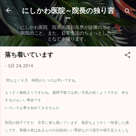
スキップしてメイン コンテンツに移動
にしかわ医院～院長の独り言
～
にしかわ医院 院長の西川岳男が診療のこと、
病気のこと、また、日常生活のちょっとしたこ
となどを綴ります。
落ち着いています
-
5月 24, 2014
間もなく６月。時間がたつのは早いですね。
もうすぐ梅雨入りですかね。週間予報では良い天気が続くようですが、何を
するのもいい季節です。
いろいろな事を始めてみませんか。
医院の様子ですが、非常に落ち着いています。風邪もようやく一段落した感
じです。寒暖の差はあるものの比較的いい季節なので過労や寝不足さえしな