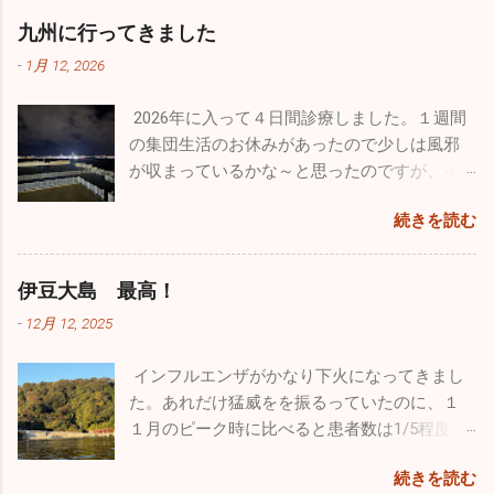
た。 若さって凄いですね。１歳のホワイトの
売、イベントが催されていました。飛行機見
患者さんが来ます。どの疾患にしても予防は
九州に行ってきました
「リリィ」は疲れ知らず！常に全力疾走。他
学以外でも色々楽しむことができるよう工夫
「手洗い」「うがい」「規則正しい生活」で
のワンコたちと激しいい鬼ごっこをしていま
がされていました。自分的に特に目を引いた
-
1月 12, 2026
す。十分気を付けてください。 自分の趣味の
した。１４歳の大先輩「ルー」はとにかくノ
のは政府専用機。こんなに近くで見たのは初
一つ、ウルトラライトプレーンですが、新年
ンビリ、ゆったり。時々走りますが自分のペ
めてでクルーの方とかなり長時間お話をしま
2026年に入って４日間診療しました。１週間
初飛びのため茨城県の利根川河川敷に行って
ースで日向ぼっこですかね♪♪ そして昨年心臓
した。公にできない事はたくさんあると思い
の集団生活のお休みがあったので少しは風邪
きました。
の大手術をした４歳のシルバーの「ラヴ
ますが、内部のことをかなり詳しく聞くこと
が収まっているかな～と思ったのですが、イ
ィ」。手術前の元気を取り戻してホワイトの
ができました。 非日常に触れるという事はめ
ンフルエンザ・感染性胃腸炎は相変わらず流
忙しくて長
リリィに勝るとも劣らない走りっぷり。本当
続きを読む
ちゃくちゃ気分転換になりますね。今回は大
行していました。インフルエンザはB型が出て
らく飛んでいませんでしたので、機体はシッ
に回復してくれて良かったです。 家ではゲー
好きな飛行機と１日中過ごすことができたの
います。年末まではほとんどがA型でしたが、
カリ作動するか心配でしたがエンジンは１発
ジに入れっぱなしという事もなく家の中を自
で本当に至福のひと時でした。最近は忙しす
この１週間は３割がB型でした。コロナも４名
で始動。「よ～し順調、順調！」トレーラー
伊豆大島 最高！
由に動き回っていますが、それでも狭い空間
ぎて普通に生活していてもストレスがたまり
ほど出たのでやはり油断はできませんね。引
から機体を下した時にトラブルを発見してし
です。たくさんの日を浴びて外で駆け巡る姿
-
12月 12, 2025
気分が塞ぎがちになるので、こういうイベン
き続き手洗い・うがいをしっかりやって感染
まいました。なんと前輪がパンクしていまし
こそワンコの本当の姿ですよね。普通のお散
トに参加すことは重要です。仕事のパフォー
予防を心がけてください。 皆さんは年末年始
た。ただ単に空気が少なくなっているだけだ
歩でもこれだけ走ることはありませんので、
インフルエンザがかなり下火になってきまし
マンスを上...
はどのように過ごされましたか。自分は久し
と思ったのですが、空気を入れてもすぐにタ
とても楽しかったと思います。 普段はどうし
た。あれだけ猛威をを振るっていたのに、１
ぶりに１週間もお休みを頂いたのでワンコ達
イヤが柔らくなってしまいます。よくよく見
ても人間中心の生活になってしまいますが、
１月のピーク時に比べると患者数は1/5程度、
と九州旅行をしていました。 12/26診療終了
たらビスのようなものが刺さっていました。
ワンコだって家に迎え入れたら家族です。ス
１日に５～６人ほどしか出ていません。その
後、横須賀港からフェリーに乗って九州の門
前回飛んだ時には気づきませんでしたが、す
続きを読む
トレスがたまらないようなるべく外に連れ出
代わり嘔吐・下痢・腹痛の感染性胃腸炎が大
司に向かいました。24時間の船旅でしたが、