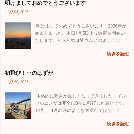
かけていた自分としては、思いがけない素晴
明けましておめでとうございます
い。注意しましょうね！！
す。型はほとんどがＢ型です。どうぞ油断せ
らしい出会いでした。 12/14、沖縄の那覇で基
-
1月 05, 2026
ずにお気を付けになってください。 日本海側
地際があり今年最後のブルーインパルスの演
は大寒波・大雪で大変なことになっています
技飛行が催されました。その友人のパイロッ
明けましておめでとうございます。2026年が
が、太平洋側はずっと晴天です。寒さは厳し
トからお招きを頂き、本当にとんぼ返りです
始まりました。本日1月5日より診療を開始い
いですが元気な人にはうれしい天候です。自
が行ってきました。 那覇の基地祭は内地の基
たします。年末年始は皆さんどのようにお過
分もなぜだが風邪もひかずに健康状態を維持
地祭と違って激混みと言う感じはなかったで
ごしになられたでしょうか。自分は１週間の
できています。忙しい毎日は変わりはありま
す。普通に空港で旅客機を眺めているだけで
続きを読む
お休みを頂き心身ともにフレッシュ出来まし
せんが、休日は懲りずにお出かけです（笑）
満足なんですが、基地祭では普段見られない
た。 昨年末はインフルエンザ、感染性胃腸炎
今回はワンコのためのお出かけをしてきまし
飛行機が間近で見ることができるので最高に
等が猛威を振るっていましたが新年はどうな
た。平日は朝早く出勤し帰りもかなり遅くな
初飛び！‥のはずが
幸せです。 那覇基地は官民両方が使用するた
っていることか。１週間でしたが集団生活も
るので、なかなかしっかりとしたお散歩が行
め、旅客機の離着陸が分単位であります。通
-
1月 19, 2026
お休みだったので、風邪の流行は若干なりと
けていません。自分の家のワンコ達もストレ
常のブルーインパルスの曲技飛行時間は４０
も治まっていると予想していますが、診療を
スが溜まっていると思うので、ドッグランで
分ほどなんですが、ここ那覇基地では通常の
本格的に寒さが厳しくなってきました。イン
開始し数日経過しないと状況は分かりませ
思いっきり走ってもらいたくて出かけてきま
半分以下しか飛行時間が取れないようです。
フルエンザは完全にB型に移行した感じです。
ん。診療所も穏やかな始まりを迎えたいもの
した。 ここのドッグランはとても広くてたく
わずか１５～２０分の短い時間でしたが、友
10月、11月の時のような大流行ではありませ
です。 楽しかった年末年始は終了。これから
さんのワンコ達が来ていました。大型犬、中
人の素晴らしい曲技飛行をわくわくしながら
んが、確実にインフルエンザB型の患者さんが
はまた頑張って診療をしていきます。2026年
型犬、小型犬とエリアが分かれており、うち
見学しました。 他にも様々な飛行機がたくさ
続きを読む
増えています。そして相変わらず猛威を振る
は皆さんにとって良い年でありますように！
のチビッ子たちは安心して走り廻っていまし
ん展示さてれていましたし、多くのグッズ販
っているのが感染性胃腸炎。毎日20～30人の
本年もどうぞよろしくお願い致します！！