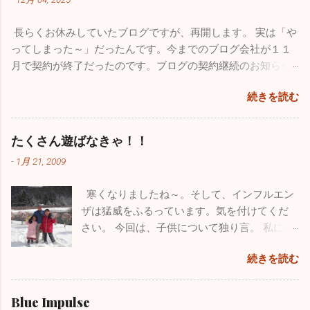
が、確実に収束に向かっています。このまま
事に関しては非常におろそかになってしまっ
穏やかな年末年始を迎えたいですね。 さてブ
た１年だったと思います。12月からは心機一
長らくお休みしていたブログですが、再開します。 実は「や
ログの新たな立ち上げ準備のため１１月は１
転、またこのブログをしっかりした素晴らし
ってしまった～」だったんです。今までのブログ会社が１１
回も投稿していませんでしたが、１１月も
いものに築き上げて行きたいと思っていま
月で契約が終了だったのです。ブログの契約継続のお知らせ
色々ありました。仲良しのあの人（！？）と
す。 一番うれしかったことはこれ！！ 小学校
が来ていたようなんですが全く気付かず、いきなりブログが
ちょっとお出かけしてきました。 みつざわ耳
の頃から憧れていたブルーインパルス。ブル
続きを読む
書けなくなってしまいました。多くの人たちの力も借りて
鼻科の長先生と紅葉カヤックツアーに出かけ
ーインパルスの現役パイロットと友人になれ
色々対処したのですが、時すでに遅く今までのブログがすべ
ました。 休診日の水曜日、早朝に横浜を出
たことが今年最高にうれしかったことです。
て消えてしまいました。１７年間の自分の軌跡は一瞬で吹っ
発。富士五湖の本栖湖に赴きました。紅葉の
たくさん遊ばなきゃ！！
飛行機が大好きで小さい時から父に連れられ
飛んでしまいました。物凄い財産をなくした気分で落ち込み
見頃で本栖湖へ行く道中も鮮やかな紅葉に気
て多くの航空祭に行っていました。写真集や
-
1月 21, 2009
ました。HPを管理している会社の方も、何とか復活できない
分が高揚しました。お互いインフレーターカ
本を買い集め、プラモデルもたくさん作りま
ものかと一生懸命解決策を探してもらいましたが、残念なが
ヤック（空気を入れて膨らませる超初心者用
した。実はパイロットになりたくて、航空大
寒くなりましたね～。そして、インフルエン
らダメでした。 ここで止まっても何も良いことがないのでス
のカヤック）を持っていて「さあ始めよう」
学・防衛大学の受験を考えていました。残念
ザは猛威をふるっています。気を付けてくだ
パッとあきらめて、１からまた心機一転、素晴らしいブログ
と準備に入ったら自分が大ポカ。専用の空気
ながら受験当時の視力は0.8、その頃はほとん
さい。 今回は、子供について独り言。 私には
になるよう頑張ります。大した情報を挙げることはできませ
入れを忘れてしまいました。自分のカヤック
ど治っていましたが気管支喘息の持病もあり
小学校３年生の息子と１年生の娘がいます。
んが、お暇なときにまたご覧になってください。 12/4の夜に
は出せなくなってしまい、長先生のカヤック
ました。パイロットの道は断腸の思いで諦め
続きを読む
わがままで、憎たらしくもなってきました
このブログを書いていますが、インフルエンザが嘘のように
にタンデムで乗ることになりました。 おっさ
ました。空を飛ぶ憧れは捨てきれず、今はウ
が、とってもかわいい子供たちです。 休日は
収束し始めました。もちろんまだまだ罹患されている方はい
ん二人で誰もいない本栖湖をノンビリ。天気
ルトラライトプレーンで空を飛んでいます
疲れていて寝坊したいのですが、子供たちは
ますが、１週間前の半分以下になっています。その代わり嘔
Blue Impulse
も良く富士山も近くにバッチリ見えます。気
が、ブルーのパイロットは憧れ中の憧れ。先