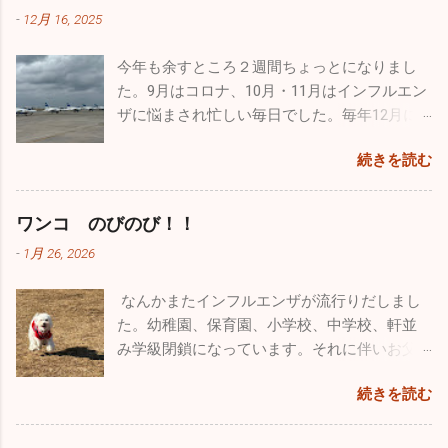
父親の疲れなど全く知ったこっちゃありませ
吐・下痢・腹痛の感染性胃腸炎が一気に増加しています。皆
温は２℃でしたが一生懸命オールを動かしてい
日松島から家族全員で自分の家に泊まりに来
-
12月 16, 2025
ん。毎週、朝から引きづり回されています。
さん気を付けてくださいね。 年末年始は毎年インフルエンザ
るとあっという間に暖かくなり、汗だくにな
てくれましたが、その際に実際使用していた
でも、子供がパパ、パパと寄ってくるのはも
の流行であたふたしますが、今年は意外と落ち着いた穏やか
りました。湖は透けて青く、周辺はピークを
本物のヘルメットバイザーカバーをプレゼン
今年も余すところ２週間ちょっとになりまし
う数年でしょうね。うっとうしいと思うこと
な正月を迎えられるかもしれません。2025年もあとわずかで
迎えた黄色や赤に彩られた素晴らしい紅葉。
トしてくれました。 自衛隊員は現役の時に支
た。9月はコロナ、10月・11月はインフルエン
もあるのですが、今遊んであげなきゃ後悔す
すが引き続き体調管理をしっかりやってください。 ブログの
最高でした！ ２時間近くカヤックで遊び、お
給されたものはすべて返却しなくてはいけな
ザに悩まされ忙しい毎日でした。毎年12月に
るんだろうなと思い、できる限り遊んでいま
形式が変わったのでしばらく見づらいかもしれませんが、自
昼に山梨名物の「ほうとう」を食べて横浜に
いことになっています。パイロットの場合、
入るこの時期からインフルエンザの流行が始
す。同じような経験をしているお父さん、お
分も頑張って「院長の独り言」続けていこうと思います。ど
帰りました。 あまりにも楽しかったので長先
続きを読む
ヘルメット・フライトスーツ・Gスーツ・ブー
まり年末年始はてんやわんやになるのです
母さんはかなりいることでしょう。毎日大変
うぞよろしくお願い致します。 （一部過去のブログが残って
生とは「三ッ沢カヤッククラブでも立ち上げ
ツ・手袋、すべて自分しか使わないものです
が、今年はひょっとしたら穏やかな年末年始
な苦労をされているかもしれませんが、子供
いるものもありました。残っているものは掲載しておきま
て色々な場所でカヤックをやろう」と約束
が、私物として持ち出すこともできないし、
なるかもしれませんね。 インフルエンザの患
がどんな人間になっていくかは親しだいだと
ワンコ のびのび！！
す。HP左上の３本線ハンバーグアイコンをクリック、アーカ
し、今後も続けようかと思っています。 忙し
もちろん貰うということも出来ないそうで
者さんの数は、先週に関して言えば１日10人
思っています。子供にたくさん愛情を注ぐこ
イブをクリックしていただくと残っていた一部過去のブログ
い毎日ですが、やっぱり外に出て気分転換す
-
1月 26, 2026
す。そんな中、唯一ヘルメットバイザーカバ
弱。11月に比べると激減しました。その代わ
と、子供の手本になるようなしっかりした生
が見ることができます。）
ると普段の疲れが吹っ飛びます。本当のこと
ーだけ...
り感染性胃腸炎がちらほらと出ています。年
活を自分も送ること、それを心掛ければ子供
を言うとかなり歳も取って、この忙しさで身
なんかまたインフルエンザが流行りだしまし
末年始は飲む、食べる機会が多いので十分気
は必ず立派に育つと信じています。 皆さんも
体は悲鳴をあげてるんです（笑）。家で寝て
た。幼稚園、保育園、小学校、中学校、軒並
を付けてください！ 今年も色々な出会いがあ
子供とは、褒めるにしろ怒るにしろ、 た～く
いたいな～なんて日もたくさんありますが、
み学級閉鎖になっています。それに伴いお父
りました。こうやって年齢を重ねていくごと
さん 接してあげてください。
あえて出かけることにしています。仕事も遊
さん、お母さん方、大人にも移ってしまって
に友人も増えてきます。今年最大の出会いは
続きを読む
びも全力でやらないとね♪♪ １２月に入って寒
います。どちらかと言うとお子さんのほうが
ブルーインパルスのパイロットの方と友人に
さも厳しく乾燥もひどいです。火の用心・風
罹患者は多い気がしますが、お子さんと暮ら
なれたこと。幼少時から飛行機ばかりを追い
邪用心！家では加湿器、そして手洗い・うが
していない大人の方も相当数罹患していま