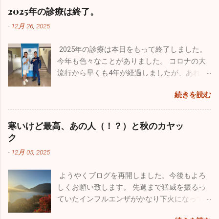
2025年の診療は終了。
-
12月 26, 2025
2025年の診療は本日をもって終了しました。
今年も色々なことがありました。 コロナの大
流行から早くも4年が経過しましたが、あれか
らずっと風邪が流行りっぱなしと言う印象が
続きを読む
あります。日本人の抵抗力が落ちちゃったの
ですかね。今年も１０月からインフルエンザ
が流行し、いまだにたくさんの罹患者が出て
寒いけど最高、あの人（！？）と秋のカヤッ
います。１２月になって猛威を振るっている
ク
のが感染性胃腸炎。最終日の26日は30人以上
-
12月 05, 2025
の嘔吐、下痢、腹痛の方が来院されました。
来週からは当院を含めほとんどの医療機関が
ようやくブログを再開しました。今後もよろ
休みなので、体調管理をしっかりやってくだ
しくお願い致します。 先週まで猛威を振るっ
さい。 今年も良いこと悪いこと色々ありまし
ていたインフルエンザがかなり下火になって
た。一番がっかりしたことはなんと言っても
きました。先週近所の保育園２件、定期健康
10数年続けていたこのブログが消えてしまっ