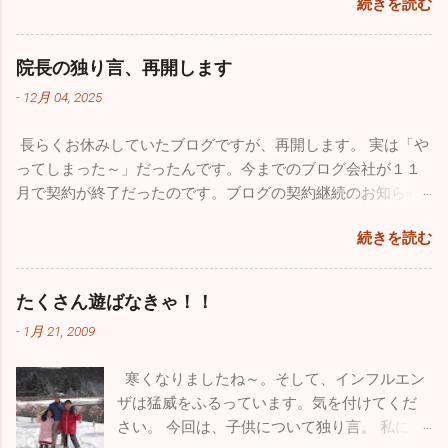
続きを読む
診断を行ってきましたが、なんと欠席者ゼ
たことです。自分のミスなので仕方はありま
ロ！5～60人在籍しているの一人も休んでいま
せんが、大事な大事な財産がなくなってしま
せんでした。地域によってかなり差がありま
い、物凄く落ち込みました。仕事の忙しさを
院長の独り言、再開します
だ学級閉鎖を行っている学校もあるようです
理由にしたくはありませんが、私的な事務仕
-
12月 04, 2025
が、確実に収束に向かっています。このまま
事に関しては非常におろそかになってしまっ
穏やかな年末年始を迎えたいですね。 さてブ
た１年だったと思います。12月からは心機一
長らくお休みしていたブログですが、再開します。 実は「や
ログの新たな立ち上げ準備のため１１月は１
転、またこのブログをしっかりした素晴らし
ってしまった～」だったんです。今までのブログ会社が１１
回も投稿していませんでしたが、１１月も
いものに築き上げて行きたいと思っていま
月で契約が終了だったのです。ブログの契約継続のお知らせ
色々ありました。仲良しのあの人（！？）と
す。 一番うれしかったことはこれ！！ 小学校
が来ていたようなんですが全く気付かず、いきなりブログが
ちょっとお出かけしてきました。 みつざわ耳
の頃から憧れていたブルーインパルス。ブル
続きを読む
書けなくなってしまいました。多くの人たちの力も借りて
鼻科の長先生と紅葉カヤックツアーに出かけ
ーインパルスの現役パイロットと友人になれ
色々対処したのですが、時すでに遅く今までのブログがすべ
ました。 休診日の水曜日、早朝に横浜を出
たことが今年最高にうれしかったことです。
て消えてしまいました。１７年間の自分の軌跡は一瞬で吹っ
発。富士五湖の本栖湖に赴きました。紅葉の
たくさん遊ばなきゃ！！
飛行機が大好きで小さい時から父に連れられ
飛んでしまいました。物凄い財産をなくした気分で落ち込み
見頃で本栖湖へ行く道中も鮮やかな紅葉に気
て多くの航空祭に行っていました。写真集や
-
1月 21, 2009
ました。HPを管理している会社の方も、何とか復活できない
分が高揚しました。お互いインフレーターカ
本を買い集め、プラモデルもたくさん作りま
ものかと一生懸命解決策を探してもらいましたが、残念なが
ヤック（空気を入れて膨らませる超初心者用
した。実はパイロットになりたくて、航空大
寒くなりましたね～。そして、インフルエン
らダメでした。 ここで止まっても何も良いことがないのでス
のカヤック）を持っていて「さあ始めよう」
学・防衛大学の受験を考えていました。残念
ザは猛威をふるっています。気を付けてくだ
パッとあきらめて、１からまた心機一転、素晴らしいブログ
と準備に入ったら自分が大ポカ。専用の空気
ながら受験当時の視力は0.8、その頃はほとん
さい。 今回は、子供について独り言。 私には
になるよう頑張ります。大した情報を挙げることはできませ
入れを忘れてしまいました。自分のカヤック
ど治っていましたが気管支喘息の持病もあり