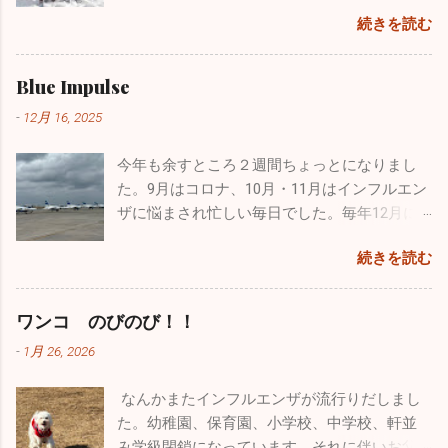
小学校３年生の息子と１年生の娘がいます。
んが、お暇なときにまたご覧になってください。 12/4の夜に
は出せなくなってしまい、長先生のカヤック
ました。パイロットの道は断腸の思いで諦め
続きを読む
わがままで、憎たらしくもなってきました
このブログを書いていますが、インフルエンザが嘘のように
にタンデムで乗ることになりました。 おっさ
ました。空を飛ぶ憧れは捨てきれず、今はウ
が、とってもかわいい子供たちです。 休日は
収束し始めました。もちろんまだまだ罹患されている方はい
ん二人で誰もいない本栖湖をノンビリ。天気
ルトラライトプレーンで空を飛んでいます
疲れていて寝坊したいのですが、子供たちは
ますが、１週間前の半分以下になっています。その代わり嘔
Blue Impulse
も良く富士山も近くにバッチリ見えます。気
が、ブルーのパイロットは憧れ中の憧れ。先
父親の疲れなど全く知ったこっちゃありませ
吐・下痢・腹痛の感染性胃腸炎が一気に増加しています。皆
温は２℃でしたが一生懸命オールを動かしてい
日松島から家族全員で自分の家に泊まりに来
-
12月 16, 2025
ん。毎週、朝から引きづり回されています。
さん気を付けてくださいね。 年末年始は毎年インフルエンザ
るとあっという間に暖かくなり、汗だくにな
てくれましたが、その際に実際使用していた
でも、子供がパパ、パパと寄ってくるのはも
の流行であたふたしますが、今年は意外と落ち着いた穏やか
りました。湖は透けて青く、周辺はピークを
本物のヘルメットバイザーカバーをプレゼン
今年も余すところ２週間ちょっとになりまし
う数年でしょうね。うっとうしいと思うこと
な正月を迎えられるかもしれません。2025年もあとわずかで
迎えた黄色や赤に彩られた素晴らしい紅葉。
トしてくれました。 自衛隊員は現役の時に支
た。9月はコロナ、10月・11月はインフルエン
もあるのですが、今遊んであげなきゃ後悔す
すが引き続き体調管理をしっかりやってください。 ブログの
最高でした！ ２時間近くカヤックで遊び、お
給されたものはすべて返却しなくてはいけな
ザに悩まされ忙しい毎日でした。毎年12月に
るんだろうなと思い、できる限り遊んでいま
形式が変わったのでしばらく見づらいかもしれませんが、自
昼に山梨名物の「ほうとう」を食べて横浜に
いことになっています。パイロットの場合、
入るこの時期からインフルエンザの流行が始
す。同じような経験をしているお父さん、お
分も頑張って「院長の独り言」続けていこうと思います。ど
帰りました。 あまりにも楽しかったので長先
続きを読む
ヘルメット・フライトスーツ・Gスーツ・ブー
まり年末年始はてんやわんやになるのです
母さんはかなりいることでしょう。毎日大変
うぞよろしくお願い致します。 （一部過去のブログが残って
生とは「三ッ沢カヤッククラブでも立ち上げ
ツ・手袋、すべて自分しか使わないものです
が、今年はひょっとしたら穏やかな年末年始
な苦労をされているかもしれませんが、子供
いるものもありました。残っているものは掲載しておきま
て色々な場所でカヤックをやろう」と約束
が、私物として持ち出すこともできないし、
なるかもしれませんね。 インフルエンザの患
がどんな人間になっていくかは親しだいだと
ワンコ のびのび！！
す。HP左上の３本線ハンバーグアイコンをクリック、アーカ
し、今後も続けようかと思っています。 忙し
もちろん貰うということも出来ないそうで
者さんの数は、先週に関して言えば１日10人
思っています。子供にたくさん愛情を注ぐこ
イブをクリックしていただくと残っていた一部過去のブログ
い毎日ですが、やっぱり外に出て気分転換す
-
1月 26, 2026
す。そんな中、唯一ヘルメットバイザーカバ
弱。11月に比べると激減しました。その代わ
と、子供の手本になるようなしっかりした生
が見ることができます。）
ると普段の疲れが吹っ飛びます。本当のこと
ーだけ...
り感染性胃腸炎がちらほらと出ています。年
活を自分も送ること、それを心掛ければ子供
を言うとかなり歳も取って、この忙しさで身
なんかまたインフルエンザが流行りだしまし
末年始は飲む、食べる機会が多いので十分気
は必ず立派に育つと信じています。 皆さんも
体は悲鳴をあげてるんです（笑）。家で寝て
た。幼稚園、保育園、小学校、中学校、軒並
を付けてください！ 今年も色々な出会いがあ
子供とは、褒めるにしろ怒るにしろ、 た～く
いたいな～なんて日もたくさんありますが、
み学級閉鎖になっています。それに伴いお父