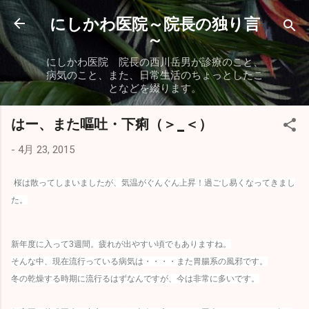
スキップしてメイン コンテンツに移動
にしかわ医院～院長の独り言
～
にしかわ医院 院長の西川岳男が診療のこと、
病気のこと、また、日常生活のちょっとしたこ
となどを綴ります。
はー、また嘔吐・下痢（＞_＜）
-
4月 23, 2015
桜は散ってしまいましたが、気温がぐんぐん上昇！過ごし易くなってきまし
た。
新年度に入って3週間。疲れが出やすい頃でもありますね。
そんな中、現在流行っている病気は・・・・また胃腸系の風邪です。
冬の乾燥する時期に流行るはずなんですが、今は非常に多いです。