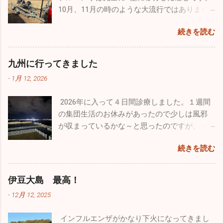
ん。診療所も穏やかな始まりを迎えたいもの
した。 ここのドッグランはとても広くてたく
わずか１５～２０分の短い時間でしたが、友
10月、11月の時のような大流行ではありませ
です。 楽しかった年末年始は終了。これから
さんのワンコ達が来ていました。大型犬、中
人の素晴らしい曲技飛行をわくわくしながら
んが、確実にインフルエンザB型の患者さんが
はまた頑張って診療をしていきます。2026年
型犬、小型犬とエリアが分かれており、うち
見学しました。 他にも様々な飛行機がたくさ
続きを読む
増えています。そして相変わらず猛威を振る
は皆さんにとって良い年でありますように！
のチビッ子たちは安心して走り廻っていまし
ん展示さてれていましたし、多くのグッズ販
っているのが感染性胃腸炎。毎日20～30人の
本年もどうぞよろしくお願い致します！！
た。 若さって凄いですね。１歳のホワイトの
売、イベントが催されていました。飛行機見
患者さんが来ます。どの疾患にしても予防は
九州に行ってきました
「リリィ」は疲れ知らず！常に全力疾走。他
学以外でも色々楽しむことができるよう工夫
「手洗い」「うがい」「規則正しい生活」で
のワンコたちと激しいい鬼ごっこをしていま
がされていました。自分的に特に目を引いた
-
1月 12, 2026
す。十分気を付けてください。 自分の趣味の
した。１４歳の大先輩「ルー」はとにかくノ
のは政府専用機。こんなに近くで見たのは初
一つ、ウルトラライトプレーンですが、新年
ンビリ、ゆったり。時々走りますが自分のペ
めてでクルーの方とかなり長時間お話をしま
2026年に入って４日間診療しました。１週間
初飛びのため茨城県の利根川河川敷に行って
ースで日向ぼっこですかね♪♪ そして昨年心臓
した。公にできない事はたくさんあると思い
の集団生活のお休みがあったので少しは風邪
きました。
の大手術をした４歳のシルバーの「ラヴ
ますが、内部のことをかなり詳しく聞くこと
が収まっているかな～と思ったのですが、イ
ィ」。手術前の元気を取り戻してホワイトの
ができました。 非日常に触れるという事はめ
ンフルエンザ・感染性胃腸炎は相変わらず流
忙しくて長
リリィに勝るとも劣らない走りっぷり。本当
続きを読む
ちゃくちゃ気分転換になりますね。今回は大
行していました。インフルエンザはB型が出て
らく飛んでいませんでしたので、機体はシッ
に回復してくれて良かったです。 家ではゲー
好きな飛行機と１日中過ごすことができたの
います。年末まではほとんどがA型でしたが、
カリ作動するか心配でしたがエンジンは１発
ジに入れっぱなしという事もなく家の中を自
で本当に至福のひと時でした。最近は忙しす
この１週間は３割がB型でした。コロナも４名
で始動。「よ～し順調、順調！」トレーラー
伊豆大島 最高！
由に動き回っていますが、それでも狭い空間
ぎて普通に生活していてもストレスがたまり
ほど出たのでやはり油断はできませんね。引
から機体を下した時にトラブルを発見してし
です。たくさんの日を浴びて外で駆け巡る姿
-
12月 12, 2025
気分が塞ぎがちになるので、こういうイベン
き続き手洗い・うがいをしっかりやって感染
まいました。なんと前輪がパンクしていまし
こそワンコの本当の姿ですよね。普通のお散
トに参加すことは重要です。仕事のパフォー
予防を心がけてください。 皆さんは年末年始
た。ただ単に空気が少なくなっているだけだ
歩でもこれだけ走ることはありませんので、
インフルエンザがかなり下火になってきまし
マンスを上...
はどのように過ごされましたか。自分は久し