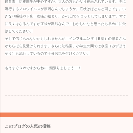
保育園、幼稚園生が中心ですが、大人の方もかなり罹患されています。冬に
流行するノロウイルスが原因なんでしょうか。症状はほとんど同じです。い
きなり嘔吐や下痢・腹痛が始まり、2～3日でケロッとしてしまいます。すぐ
に良くはなるんですが症状が激烈なんで、おかしいなと思ったら早めにに受
診してください。
そして信じられないかもしれませんが、インフルエンザ（Ｂ型）の患者さん
がちらほら見受けられます。さらに幼稚園、小学生の間では水痘（みずぼう
そう）も流行しているので十分お気を付けください。
もうすぐＧＷですからね♪ 頑張りましょう！！
このブログの人気の投稿