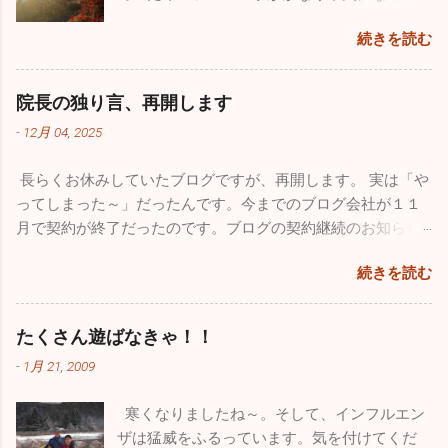
きました。先週近所の保育園２件、定期健康
10数年続けていたこのブログが消えてしまっ
続きを読む
診断を行ってきましたが、なんと欠席者ゼ
たことです。自分のミスなので仕方はありま
ロ！5～60人在籍しているの一人も休んでいま
せんが、大事な大事な財産がなくなってしま
せんでした。地域によってかなり差がありま
い、物凄く落ち込みました。仕事の忙しさを
院長の独り言、再開します
だ学級閉鎖を行っている学校もあるようです
理由にしたくはありませんが、私的な事務仕
-
12月 04, 2025
が、確実に収束に向かっています。このまま
事に関しては非常におろそかになってしまっ
穏やかな年末年始を迎えたいですね。 さてブ
た１年だったと思います。12月からは心機一
長らくお休みしていたブログですが、再開します。 実は「や
ログの新たな立ち上げ準備のため１１月は１
転、またこのブログをしっかりした素晴らし
ってしまった～」だったんです。今までのブログ会社が１１
回も投稿していませんでしたが、１１月も
いものに築き上げて行きたいと思っていま
月で契約が終了だったのです。ブログの契約継続のお知らせ
色々ありました。仲良しのあの人（！？）と
す。 一番うれしかったことはこれ！！ 小学校
が来ていたようなんですが全く気付かず、いきなりブログが
ちょっとお出かけしてきました。 みつざわ耳
の頃から憧れていたブルーインパルス。ブル
続きを読む
書けなくなってしまいました。多くの人たちの力も借りて
鼻科の長先生と紅葉カヤックツアーに出かけ
ーインパルスの現役パイロットと友人になれ
色々対処したのですが、時すでに遅く今までのブログがすべ
ました。 休診日の水曜日、早朝に横浜を出
たことが今年最高にうれしかったことです。
て消えてしまいました。１７年間の自分の軌跡は一瞬で吹っ
発。富士五湖の本栖湖に赴きました。紅葉の
たくさん遊ばなきゃ！！
飛行機が大好きで小さい時から父に連れられ
飛んでしまいました。物凄い財産をなくした気分で落ち込み
見頃で本栖湖へ行く道中も鮮やかな紅葉に気
て多くの航空祭に行っていました。写真集や
-
1月 21, 2009
ました。HPを管理している会社の方も、何とか復活できない
分が高揚しました。お互いインフレーターカ
本を買い集め、プラモデルもたくさん作りま
ものかと一生懸命解決策を探してもらいましたが、残念なが
ヤック（空気を入れて膨らませる超初心者用
した。実はパイロットになりたくて、航空大
寒くなりましたね～。そして、インフルエン
らダメでした。 ここで止まっても何も良いことがないのでス
のカヤック）を持っていて「さあ始めよう」
学・防衛大学の受験を考えていました。残念
ザは猛威をふるっています。気を付けてくだ
パッとあきらめて、１からまた心機一転、素晴らしいブログ