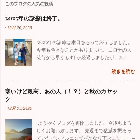
このブログの人気の投稿
2025年の診療は終了。
-
12月 26, 2025
2025年の診療は本日をもって終了しました。
今年も色々なことがありました。 コロナの大
流行から早くも4年が経過しましたが、あれか
らずっと風邪が流行りっぱなしと言う印象が
続きを読む
あります。日本人の抵抗力が落ちちゃったの
ですかね。今年も１０月からインフルエンザ
が流行し、いまだにたくさんの罹患者が出て
寒いけど最高、あの人（！？）と秋のカヤッ
います。１２月になって猛威を振るっている
ク
のが感染性胃腸炎。最終日の26日は30人以上
-
12月 05, 2025
の嘔吐、下痢、腹痛の方が来院されました。
来週からは当院を含めほとんどの医療機関が
ようやくブログを再開しました。今後もよろ
休みなので、体調管理をしっかりやってくだ
しくお願い致します。 先週まで猛威を振るっ
さい。 今年も良いこと悪いこと色々ありまし
ていたインフルエンザがかなり下火になって
た。一番がっかりしたことはなんと言っても