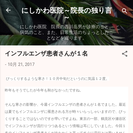
スキップしてメイン コンテンツに移動
にしかわ医院～院長の独り言
～
にしかわ医院 院長の西川岳男が診療のこと、
病気のこと、また、日常生活のちょっとしたこ
となどを綴ります。
インフルエンザ患者さんが１名
-
10月 21, 2017
びっくりするような寒さ！１０月中旬だというのに気温１２度。
昨年もそうでしたが今年も秋がなかったですね。
そんな寒さの影響か、今週インフルエンザの患者さんが１名でました。最近
は夏でもインフルエンザに罹患される方が時々いらっしゃいますので、びっ
くりすることではないのですが早いですよね。東京の一部、鶴見区や瀬谷区
でインフルエンザが流行りつつあるという情報は耳にしていました。今回１
名のインフルエンザ患者さんが出たからと言ってすぐに流行とは思いません