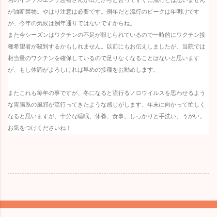
が油断禁物。やはり注意は必要です。例年だと流行のピークは年明けです
が、今年の気候は例年通りではないですからね。
また今シーズンはワクチンの不足が報じられているので一時的にワクチン接
種希望者が殺到するかもしれません。以前にもお伝えしましたが、当院では
相当量のワクチンを確保しているので足りなくなることはないと思います
が、もし体調がよろしければ早めの接種をお勧めします。
またこれも毎年の事ですが、冬になると流行るノロウイルスを思わせるよう
な胃腸系の風邪が流行ってきたような感じがします。年末に向かって忙しく
なると思いますが、十分な睡眠、休養、食事。しっかりと手洗い、うがい。
お気をつけくださいね！