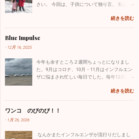
と準備に入ったら自分が大ポカ。専用の空気
ながら受験当時の視力は0.8、その頃はほとん
さい。 今回は、子供について独り言。 私には
になるよう頑張ります。大した情報を挙げることはできませ
入れを忘れてしまいました。自分のカヤック
ど治っていましたが気管支喘息の持病もあり
小学校３年生の息子と１年生の娘がいます。
んが、お暇なときにまたご覧になってください。 12/4の夜に
は出せなくなってしまい、長先生のカヤック
ました。パイロットの道は断腸の思いで諦め
続きを読む
わがままで、憎たらしくもなってきました
このブログを書いていますが、インフルエンザが嘘のように
にタンデムで乗ることになりました。 おっさ
ました。空を飛ぶ憧れは捨てきれず、今はウ
が、とってもかわいい子供たちです。 休日は
収束し始めました。もちろんまだまだ罹患されている方はい
ん二人で誰もいない本栖湖をノンビリ。天気
ルトラライトプレーンで空を飛んでいます
疲れていて寝坊したいのですが、子供たちは
ますが、１週間前の半分以下になっています。その代わり嘔
Blue Impulse
も良く富士山も近くにバッチリ見えます。気
が、ブルーのパイロットは憧れ中の憧れ。先
父親の疲れなど全く知ったこっちゃありませ
吐・下痢・腹痛の感染性胃腸炎が一気に増加しています。皆
温は２℃でしたが一生懸命オールを動かしてい
日松島から家族全員で自分の家に泊まりに来
-
12月 16, 2025
ん。毎週、朝から引きづり回されています。
さん気を付けてくださいね。 年末年始は毎年インフルエンザ
るとあっという間に暖かくなり、汗だくにな
てくれましたが、その際に実際使用していた
でも、子供がパパ、パパと寄ってくるのはも
の流行であたふたしますが、今年は意外と落ち着いた穏やか
りました。湖は透けて青く、周辺はピークを
本物のヘルメットバイザーカバーをプレゼン
今年も余すところ２週間ちょっとになりまし
う数年でしょうね。うっとうしいと思うこと
な正月を迎えられるかもしれません。2025年もあとわずかで
迎えた黄色や赤に彩られた素晴らしい紅葉。
トしてくれました。 自衛隊員は現役の時に支
た。9月はコロナ、10月・11月はインフルエン
もあるのですが、今遊んであげなきゃ後悔す
すが引き続き体調管理をしっかりやってください。 ブログの
最高でした！ ２時間近くカヤックで遊び、お
給されたものはすべて返却しなくてはいけな
ザに悩まされ忙しい毎日でした。毎年12月に
るんだろうなと思い、できる限り遊んでいま
形式が変わったのでしばらく見づらいかもしれませんが、自
昼に山梨名物の「ほうとう」を食べて横浜に
いことになっています。パイロットの場合、
入るこの時期からインフルエンザの流行が始
す。同じような経験をしているお父さん、お
分も頑張って「院長の独り言」続けていこうと思います。ど
帰りました。 あまりにも楽しかったので長先
続きを読む
ヘルメット・フライトスーツ・Gスーツ・ブー
まり年末年始はてんやわんやになるのです
母さんはかなりいることでしょう。毎日大変
うぞよろしくお願い致します。 （一部過去のブログが残って
生とは「三ッ沢カヤッククラブでも立ち上げ
ツ・手袋、すべて自分しか使わないものです
が、今年はひょっとしたら穏やかな年末年始
な苦労をされているかもしれませんが、子供
いるものもありました。残っているものは掲載しておきま
て色々な場所でカヤックをやろう」と約束
が、私物として持ち出すこともできないし、
なるかもしれませんね。 インフルエンザの患
がどんな人間になっていくかは親しだいだと
ワンコ のびのび！！
す。HP左上の３本線ハンバーグアイコンをクリック、アーカ
し、今後も続けようかと思っています。 忙し
もちろん貰うということも出来ないそうで
者さんの数は、先週に関して言えば１日10人
思っています。子供にたくさん愛情を注ぐこ
イブをクリックしていただくと残っていた一部過去のブログ
い毎日ですが、やっぱり外に出て気分転換す
-
1月 26, 2026
す。そんな中、唯一ヘルメットバイザーカバ
弱。11月に比べると激減しました。その代わ
と、子供の手本になるようなしっかりした生
が見ることができます。）
ると普段の疲れが吹っ飛びます。本当のこと
ーだけ...
り感染性胃腸炎がちらほらと出ています。年
活を自分も送ること、それを心掛ければ子供
を言うとかなり歳も取って、この忙しさで身
なんかまたインフルエンザが流行りだしまし
末年始は飲む、食べる機会が多いので十分気
は必ず立派に育つと信じています。 皆さんも