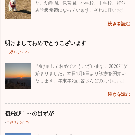
体は悲鳴をあげてるんです（笑）。家で寝て
た。幼稚園、保育園、小学校、中学校、軒並
を付けてください！ 今年も色々な出会いがあ
子供とは、褒めるにしろ怒るにしろ、 た～く
いたいな～なんて日もたくさんありますが、
み学級閉鎖になっています。それに伴いお父
りました。こうやって年齢を重ねていくごと
さん 接してあげてください。
あえて出かけることにしています。仕事も遊
さん、お母さん方、大人にも移ってしまって
に友人も増えてきます。今年最大の出会いは
続きを読む
びも全力でやらないとね♪♪ １２月に入って寒
います。どちらかと言うとお子さんのほうが
ブルーインパルスのパイロットの方と友人に
さも厳しく乾燥もひどいです。火の用心・風
罹患者は多い気がしますが、お子さんと暮ら
なれたこと。幼少時から飛行機ばかりを追い
邪用心！家では加湿器、そして手洗い・うが
していない大人の方も相当数罹患していま
かけていた自分としては、思いがけない素晴
明けましておめでとうございます
い。注意しましょうね！！
す。型はほとんどがＢ型です。どうぞ油断せ
らしい出会いでした。 12/14、沖縄の那覇で基
-
1月 05, 2026
ずにお気を付けになってください。 日本海側
地際があり今年最後のブルーインパルスの演
は大寒波・大雪で大変なことになっています
技飛行が催されました。その友人のパイロッ
明けましておめでとうございます。2026年が
が、太平洋側はずっと晴天です。寒さは厳し
トからお招きを頂き、本当にとんぼ返りです
始まりました。本日1月5日より診療を開始い
いですが元気な人にはうれしい天候です。自
が行ってきました。 那覇の基地祭は内地の基
たします。年末年始は皆さんどのようにお過
分もなぜだが風邪もひかずに健康状態を維持
地祭と違って激混みと言う感じはなかったで
ごしになられたでしょうか。自分は１週間の
できています。忙しい毎日は変わりはありま
す。普通に空港で旅客機を眺めているだけで
続きを読む
お休みを頂き心身ともにフレッシュ出来まし
せんが、休日は懲りずにお出かけです（笑）
満足なんですが、基地祭では普段見られない
た。 昨年末はインフルエンザ、感染性胃腸炎
今回はワンコのためのお出かけをしてきまし
飛行機が間近で見ることができるので最高に
等が猛威を振るっていましたが新年はどうな
た。平日は朝早く出勤し帰りもかなり遅くな
初飛び！‥のはずが
幸せです。 那覇基地は官民両方が使用するた
っていることか。１週間でしたが集団生活も
るので、なかなかしっかりとしたお散歩が行
め、旅客機の離着陸が分単位であります。通
-
1月 19, 2026
お休みだったので、風邪の流行は若干なりと
けていません。自分の家のワンコ達もストレ
常のブルーインパルスの曲技飛行時間は４０
も治まっていると予想していますが、診療を
スが溜まっていると思うので、ドッグランで
分ほどなんですが、ここ那覇基地では通常の