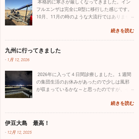
本格的に寒さが厳しくなってきました。イン
開始し数日経過しないと状況は分かりませ
思いっきり走ってもらいたくて出かけてきま
半分以下しか飛行時間が取れないようです。
フルエンザは完全にB型に移行した感じです。
ん。診療所も穏やかな始まりを迎えたいもの
した。 ここのドッグランはとても広くてたく
わずか１５～２０分の短い時間でしたが、友
10月、11月の時のような大流行ではありませ
です。 楽しかった年末年始は終了。これから
さんのワンコ達が来ていました。大型犬、中
人の素晴らしい曲技飛行をわくわくしながら
んが、確実にインフルエンザB型の患者さんが
はまた頑張って診療をしていきます。2026年
型犬、小型犬とエリアが分かれており、うち
見学しました。 他にも様々な飛行機がたくさ
続きを読む
増えています。そして相変わらず猛威を振る
は皆さんにとって良い年でありますように！
のチビッ子たちは安心して走り廻っていまし
ん展示さてれていましたし、多くのグッズ販
っているのが感染性胃腸炎。毎日20～30人の
本年もどうぞよろしくお願い致します！！
た。 若さって凄いですね。１歳のホワイトの
売、イベントが催されていました。飛行機見
患者さんが来ます。どの疾患にしても予防は
九州に行ってきました
「リリィ」は疲れ知らず！常に全力疾走。他
学以外でも色々楽しむことができるよう工夫
「手洗い」「うがい」「規則正しい生活」で
のワンコたちと激しいい鬼ごっこをしていま
がされていました。自分的に特に目を引いた
-
1月 12, 2026
す。十分気を付けてください。 自分の趣味の
した。１４歳の大先輩「ルー」はとにかくノ
のは政府専用機。こんなに近くで見たのは初
一つ、ウルトラライトプレーンですが、新年
ンビリ、ゆったり。時々走りますが自分のペ
めてでクルーの方とかなり長時間お話をしま
2026年に入って４日間診療しました。１週間
初飛びのため茨城県の利根川河川敷に行って
ースで日向ぼっこですかね♪♪ そして昨年心臓
した。公にできない事はたくさんあると思い
の集団生活のお休みがあったので少しは風邪
きました。
の大手術をした４歳のシルバーの「ラヴ
ますが、内部のことをかなり詳しく聞くこと
が収まっているかな～と思ったのですが、イ
ィ」。手術前の元気を取り戻してホワイトの
ができました。 非日常に触れるという事はめ
ンフルエンザ・感染性胃腸炎は相変わらず流
忙しくて長
リリィに勝るとも劣らない走りっぷり。本当
続きを読む
ちゃくちゃ気分転換になりますね。今回は大
行していました。インフルエンザはB型が出て
らく飛んでいませんでしたので、機体はシッ
に回復してくれて良かったです。 家ではゲー
好きな飛行機と１日中過ごすことができたの
います。年末まではほとんどがA型でしたが、
カリ作動するか心配でしたがエンジンは１発
ジに入れっぱなしという事もなく家の中を自
で本当に至福のひと時でした。最近は忙しす
この１週間は３割がB型でした。コロナも４名
で始動。「よ～し順調、順調！」トレーラー
伊豆大島 最高！
由に動き回っていますが、それでも狭い空間
ぎて普通に生活していてもストレスがたまり
ほど出たのでやはり油断はできませんね。引
から機体を下した時にトラブルを発見してし
です。たくさんの日を浴びて外で駆け巡る姿
-
12月 12, 2025
気分が塞ぎがちになるので、こういうイベン
き続き手洗い・うがいをしっかりやって感染
まいました。なんと前輪がパンクしていまし