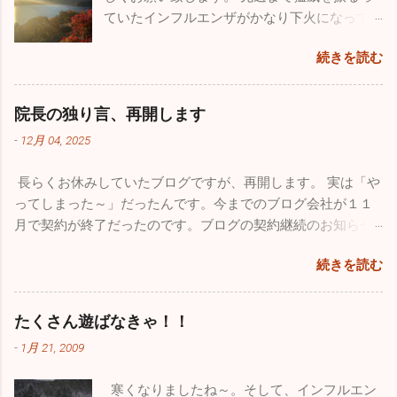
さい。 今年も良いこと悪いこと色々ありまし
ていたインフルエンザがかなり下火になって
た。一番がっかりしたことはなんと言っても
きました。先週近所の保育園２件、定期健康
10数年続けていたこのブログが消えてしまっ
続きを読む
診断を行ってきましたが、なんと欠席者ゼ
たことです。自分のミスなので仕方はありま
ロ！5～60人在籍しているの一人も休んでいま
せんが、大事な大事な財産がなくなってしま
せんでした。地域によってかなり差がありま
い、物凄く落ち込みました。仕事の忙しさを
院長の独り言、再開します
だ学級閉鎖を行っている学校もあるようです
理由にしたくはありませんが、私的な事務仕
-
12月 04, 2025
が、確実に収束に向かっています。このまま
事に関しては非常におろそかになってしまっ
穏やかな年末年始を迎えたいですね。 さてブ
た１年だったと思います。12月からは心機一
長らくお休みしていたブログですが、再開します。 実は「や
ログの新たな立ち上げ準備のため１１月は１
転、またこのブログをしっかりした素晴らし
ってしまった～」だったんです。今までのブログ会社が１１
回も投稿していませんでしたが、１１月も
いものに築き上げて行きたいと思っていま
月で契約が終了だったのです。ブログの契約継続のお知らせ
色々ありました。仲良しのあの人（！？）と
す。 一番うれしかったことはこれ！！ 小学校
が来ていたようなんですが全く気付かず、いきなりブログが
ちょっとお出かけしてきました。 みつざわ耳
の頃から憧れていたブルーインパルス。ブル
続きを読む
書けなくなってしまいました。多くの人たちの力も借りて
鼻科の長先生と紅葉カヤックツアーに出かけ
ーインパルスの現役パイロットと友人になれ
色々対処したのですが、時すでに遅く今までのブログがすべ
ました。 休診日の水曜日、早朝に横浜を出
たことが今年最高にうれしかったことです。
て消えてしまいました。１７年間の自分の軌跡は一瞬で吹っ
発。富士五湖の本栖湖に赴きました。紅葉の
たくさん遊ばなきゃ！！
飛行機が大好きで小さい時から父に連れられ
飛んでしまいました。物凄い財産をなくした気分で落ち込み
見頃で本栖湖へ行く道中も鮮やかな紅葉に気
て多くの航空祭に行っていました。写真集や
-
1月 21, 2009
ました。HPを管理している会社の方も、何とか復活できない
分が高揚しました。お互いインフレーターカ
本を買い集め、プラモデルもたくさん作りま
ものかと一生懸命解決策を探してもらいましたが、残念なが
ヤック（空気を入れて膨らませる超初心者用
した。実はパイロットになりたくて、航空大
寒くなりましたね～。そして、インフルエン
らダメでした。 ここで止まっても何も良いことがないのでス