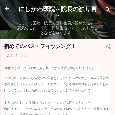
スキップしてメイン コンテンツに移動
にしかわ医院～院長の独り言
～
にしかわ医院 院長の西川岳男が診療のこと、
病気のこと、また、日常生活のちょっとしたこ
となどを綴ります。
初めてのバス・フィッシング！
-
7月 06, 2020
梅雨空が続いています。蒸し暑いですが体調は壊していませんか。
この時期、気候が不安定なので風邪を引く方が多いのですが、今年は風邪の
患者さんがほとんどいません。新型コロナによる感染症対策が定着したおか
げなんでしょうね。油断せずにこのまま実行してもらいたいです。
友人に誘われて人生初のバス・フィッシングに行ってきました。
海釣りはちょっとやるんですが、バス釣りは初めて。友人が全て道具を揃え
てくれて、千葉県の片倉ダムに行ってきました。