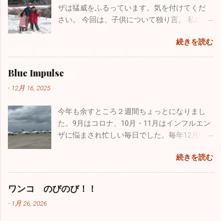
のカヤック）を持っていて「さあ始めよう」
学・防衛大学の受験を考えていました。残念
ザは猛威をふるっています。気を付けてくだ
パッとあきらめて、１からまた心機一転、素晴らしいブログ
と準備に入ったら自分が大ポカ。専用の空気
ながら受験当時の視力は0.8、その頃はほとん
さい。 今回は、子供について独り言。 私には
になるよう頑張ります。大した情報を挙げることはできませ
入れを忘れてしまいました。自分のカヤック
ど治っていましたが気管支喘息の持病もあり
小学校３年生の息子と１年生の娘がいます。
んが、お暇なときにまたご覧になってください。 12/4の夜に
は出せなくなってしまい、長先生のカヤック
ました。パイロットの道は断腸の思いで諦め
続きを読む
わがままで、憎たらしくもなってきました
このブログを書いていますが、インフルエンザが嘘のように
にタンデムで乗ることになりました。 おっさ
ました。空を飛ぶ憧れは捨てきれず、今はウ
が、とってもかわいい子供たちです。 休日は
収束し始めました。もちろんまだまだ罹患されている方はい
ん二人で誰もいない本栖湖をノンビリ。天気
ルトラライトプレーンで空を飛んでいます
疲れていて寝坊したいのですが、子供たちは
ますが、１週間前の半分以下になっています。その代わり嘔
Blue Impulse
も良く富士山も近くにバッチリ見えます。気
が、ブルーのパイロットは憧れ中の憧れ。先
父親の疲れなど全く知ったこっちゃありませ
吐・下痢・腹痛の感染性胃腸炎が一気に増加しています。皆
温は２℃でしたが一生懸命オールを動かしてい
日松島から家族全員で自分の家に泊まりに来
-
12月 16, 2025
ん。毎週、朝から引きづり回されています。
さん気を付けてくださいね。 年末年始は毎年インフルエンザ
るとあっという間に暖かくなり、汗だくにな
てくれましたが、その際に実際使用していた
でも、子供がパパ、パパと寄ってくるのはも
の流行であたふたしますが、今年は意外と落ち着いた穏やか
りました。湖は透けて青く、周辺はピークを
本物のヘルメットバイザーカバーをプレゼン
今年も余すところ２週間ちょっとになりまし
う数年でしょうね。うっとうしいと思うこと
な正月を迎えられるかもしれません。2025年もあとわずかで
迎えた黄色や赤に彩られた素晴らしい紅葉。
トしてくれました。 自衛隊員は現役の時に支
た。9月はコロナ、10月・11月はインフルエン
もあるのですが、今遊んであげなきゃ後悔す
すが引き続き体調管理をしっかりやってください。 ブログの
最高でした！ ２時間近くカヤックで遊び、お
給されたものはすべて返却しなくてはいけな
ザに悩まされ忙しい毎日でした。毎年12月に
るんだろうなと思い、できる限り遊んでいま
形式が変わったのでしばらく見づらいかもしれませんが、自
昼に山梨名物の「ほうとう」を食べて横浜に
いことになっています。パイロットの場合、
入るこの時期からインフルエンザの流行が始
す。同じような経験をしているお父さん、お
分も頑張って「院長の独り言」続けていこうと思います。ど
帰りました。 あまりにも楽しかったので長先
続きを読む
ヘルメット・フライトスーツ・Gスーツ・ブー
まり年末年始はてんやわんやになるのです
母さんはかなりいることでしょう。毎日大変
うぞよろしくお願い致します。 （一部過去のブログが残って
生とは「三ッ沢カヤッククラブでも立ち上げ
ツ・手袋、すべて自分しか使わないものです
が、今年はひょっとしたら穏やかな年末年始
な苦労をされているかもしれませんが、子供
いるものもありました。残っているものは掲載しておきま
て色々な場所でカヤックをやろう」と約束
が、私物として持ち出すこともできないし、
なるかもしれませんね。 インフルエンザの患
がどんな人間になっていくかは親しだいだと
ワンコ のびのび！！
す。HP左上の３本線ハンバーグアイコンをクリック、アーカ
し、今後も続けようかと思っています。 忙し
もちろん貰うということも出来ないそうで
者さんの数は、先週に関して言えば１日10人
思っています。子供にたくさん愛情を注ぐこ
イブをクリックしていただくと残っていた一部過去のブログ
い毎日ですが、やっぱり外に出て気分転換す
-
1月 26, 2026
す。そんな中、唯一ヘルメットバイザーカバ
弱。11月に比べると激減しました。その代わ
と、子供の手本になるようなしっかりした生
が見ることができます。）
ると普段の疲れが吹っ飛びます。本当のこと
ーだけ...
り感染性胃腸炎がちらほらと出ています。年
活を自分も送ること、それを心掛ければ子供