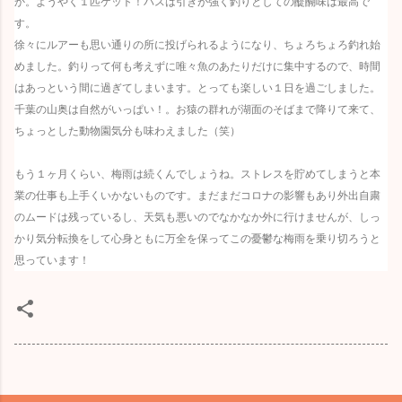
か。ようやく１匹ゲット！バスは引きが強く釣りとしての醍醐味は最高で
す。
徐々にルアーも思い通りの所に投げられるようになり、ちょろちょろ釣れ始
めました。釣りって何も考えずに唯々魚のあたりだけに集中するので、時間
はあっという間に過ぎてしまいます。とっても楽しい１日を過ごしました。
千葉の山奥は自然がいっぱい！。お猿の群れが湖面のそばまで降りて来て、
ちょっとした動物園気分も味わえました（笑）
もう１ヶ月くらい、梅雨は続くんでしょうね。ストレスを貯めてしまうと本
業の仕事も上手くいかないものです。まだまだコロナの影響もあり外出自粛
のムードは残っているし、天気も悪いのでなかなか外に行けませんが、しっ
かり気分転換をして心身ともに万全を保ってこの憂鬱な梅雨を乗り切ろうと
思っています！