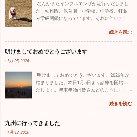
を言うとかなり歳も取って、この忙しさで身
なんかまたインフルエンザが流行りだしまし
末年始は飲む、食べる機会が多いので十分気
は必ず立派に育つと信じています。 皆さんも
体は悲鳴をあげてるんです（笑）。家で寝て
た。幼稚園、保育園、小学校、中学校、軒並
を付けてください！ 今年も色々な出会いがあ
子供とは、褒めるにしろ怒るにしろ、 た～く
いたいな～なんて日もたくさんありますが、
み学級閉鎖になっています。それに伴いお父
りました。こうやって年齢を重ねていくごと
さん 接してあげてください。
あえて出かけることにしています。仕事も遊
さん、お母さん方、大人にも移ってしまって
に友人も増えてきます。今年最大の出会いは
続きを読む
びも全力でやらないとね♪♪ １２月に入って寒
います。どちらかと言うとお子さんのほうが
ブルーインパルスのパイロットの方と友人に
さも厳しく乾燥もひどいです。火の用心・風
罹患者は多い気がしますが、お子さんと暮ら
なれたこと。幼少時から飛行機ばかりを追い
邪用心！家では加湿器、そして手洗い・うが
していない大人の方も相当数罹患していま
かけていた自分としては、思いがけない素晴
明けましておめでとうございます
い。注意しましょうね！！
す。型はほとんどがＢ型です。どうぞ油断せ
らしい出会いでした。 12/14、沖縄の那覇で基
-
1月 05, 2026
ずにお気を付けになってください。 日本海側
地際があり今年最後のブルーインパルスの演
は大寒波・大雪で大変なことになっています
技飛行が催されました。その友人のパイロッ
明けましておめでとうございます。2026年が
が、太平洋側はずっと晴天です。寒さは厳し
トからお招きを頂き、本当にとんぼ返りです
始まりました。本日1月5日より診療を開始い
いですが元気な人にはうれしい天候です。自
が行ってきました。 那覇の基地祭は内地の基
たします。年末年始は皆さんどのようにお過
分もなぜだが風邪もひかずに健康状態を維持
地祭と違って激混みと言う感じはなかったで
ごしになられたでしょうか。自分は１週間の
できています。忙しい毎日は変わりはありま
す。普通に空港で旅客機を眺めているだけで
続きを読む
お休みを頂き心身ともにフレッシュ出来まし
せんが、休日は懲りずにお出かけです（笑）
満足なんですが、基地祭では普段見られない
た。 昨年末はインフルエンザ、感染性胃腸炎
今回はワンコのためのお出かけをしてきまし
飛行機が間近で見ることができるので最高に
等が猛威を振るっていましたが新年はどうな
た。平日は朝早く出勤し帰りもかなり遅くな
九州に行ってきました
幸せです。 那覇基地は官民両方が使用するた
っていることか。１週間でしたが集団生活も
るので、なかなかしっかりとしたお散歩が行
め、旅客機の離着陸が分単位であります。通
-
1月 12, 2026
お休みだったので、風邪の流行は若干なりと
けていません。自分の家のワンコ達もストレ