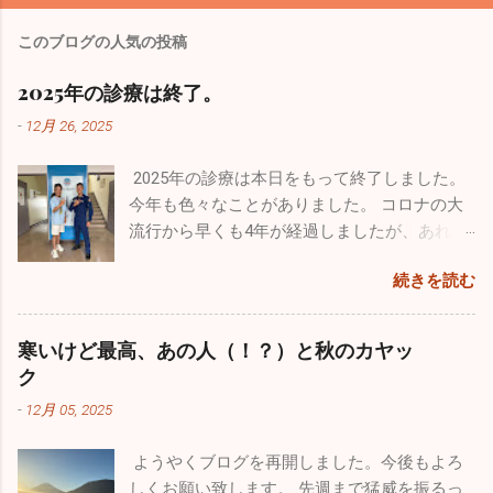
このブログの人気の投稿
2025年の診療は終了。
-
12月 26, 2025
2025年の診療は本日をもって終了しました。
今年も色々なことがありました。 コロナの大
流行から早くも4年が経過しましたが、あれか
らずっと風邪が流行りっぱなしと言う印象が
続きを読む
あります。日本人の抵抗力が落ちちゃったの
ですかね。今年も１０月からインフルエンザ
が流行し、いまだにたくさんの罹患者が出て
寒いけど最高、あの人（！？）と秋のカヤッ
います。１２月になって猛威を振るっている
ク
のが感染性胃腸炎。最終日の26日は30人以上
-
12月 05, 2025
の嘔吐、下痢、腹痛の方が来院されました。
来週からは当院を含めほとんどの医療機関が
ようやくブログを再開しました。今後もよろ
休みなので、体調管理をしっかりやってくだ
しくお願い致します。 先週まで猛威を振るっ