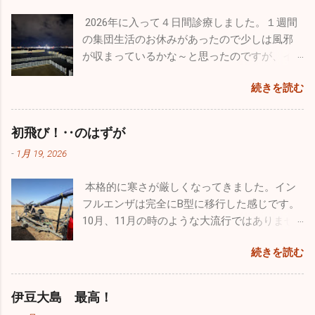
常のブルーインパルスの曲技飛行時間は４０
も治まっていると予想していますが、診療を
スが溜まっていると思うので、ドッグランで
分ほどなんですが、ここ那覇基地では通常の
2026年に入って４日間診療しました。１週間
開始し数日経過しないと状況は分かりませ
思いっきり走ってもらいたくて出かけてきま
半分以下しか飛行時間が取れないようです。
の集団生活のお休みがあったので少しは風邪
ん。診療所も穏やかな始まりを迎えたいもの
した。 ここのドッグランはとても広くてたく
わずか１５～２０分の短い時間でしたが、友
が収まっているかな～と思ったのですが、イ
です。 楽しかった年末年始は終了。これから
さんのワンコ達が来ていました。大型犬、中
人の素晴らしい曲技飛行をわくわくしながら
ンフルエンザ・感染性胃腸炎は相変わらず流
はまた頑張って診療をしていきます。2026年
型犬、小型犬とエリアが分かれており、うち
見学しました。 他にも様々な飛行機がたくさ
続きを読む
行していました。インフルエンザはB型が出て
は皆さんにとって良い年でありますように！
のチビッ子たちは安心して走り廻っていまし
ん展示さてれていましたし、多くのグッズ販
います。年末まではほとんどがA型でしたが、
本年もどうぞよろしくお願い致します！！
た。 若さって凄いですね。１歳のホワイトの
売、イベントが催されていました。飛行機見
この１週間は３割がB型でした。コロナも４名
初飛び！‥のはずが
「リリィ」は疲れ知らず！常に全力疾走。他
学以外でも色々楽しむことができるよう工夫
ほど出たのでやはり油断はできませんね。引
のワンコたちと激しいい鬼ごっこをしていま
がされていました。自分的に特に目を引いた
-
1月 19, 2026
き続き手洗い・うがいをしっかりやって感染
した。１４歳の大先輩「ルー」はとにかくノ
のは政府専用機。こんなに近くで見たのは初
予防を心がけてください。 皆さんは年末年始
ンビリ、ゆったり。時々走りますが自分のペ
めてでクルーの方とかなり長時間お話をしま
本格的に寒さが厳しくなってきました。イン
はどのように過ごされましたか。自分は久し
ースで日向ぼっこですかね♪♪ そして昨年心臓
した。公にできない事はたくさんあると思い
フルエンザは完全にB型に移行した感じです。
ぶりに１週間もお休みを頂いたのでワンコ達
の大手術をした４歳のシルバーの「ラヴ
ますが、内部のことをかなり詳しく聞くこと
10月、11月の時のような大流行ではありませ
と九州旅行をしていました。 12/26診療終了
ィ」。手術前の元気を取り戻してホワイトの
ができました。 非日常に触れるという事はめ
んが、確実にインフルエンザB型の患者さんが
後、横須賀港からフェリーに乗って九州の門
リリィに勝るとも劣らない走りっぷり。本当
続きを読む
ちゃくちゃ気分転換になりますね。今回は大
増えています。そして相変わらず猛威を振る
司に向かいました。24時間の船旅でしたが、
に回復してくれて良かったです。 家ではゲー
好きな飛行機と１日中過ごすことができたの
っているのが感染性胃腸炎。毎日20～30人の
なんか楽しくてあっという間でした。船には
ジに入れっぱなしという事もなく家の中を自
で本当に至福のひと時でした。最近は忙しす
患者さんが来ます。どの疾患にしても予防は
レストラン・カフェ・売店はもちろん、ジ
伊豆大島 最高！
由に動き回っていますが、それでも狭い空間
ぎて普通に生活していてもストレスがたまり
「手洗い」「うがい」「規則正しい生活」で
ム・ゲームセンター・カラオケ・ミニシアタ